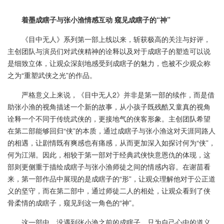
着墨成瞎子与张小渔情感互动 窥见成瞎子的“神”
《目中无人》系列第一部上线以来，斩获极高的关注与好评，
主创团队与演员们对武侠精神的诠释以及对于成瞎子的塑造可以说
是细致立体，让观众深刻地感受到成瞎子的魅力，也被不少观众称
之为“重塑武侠之光”的作品。
严格意义上来说，《目中无人2》并非是第一部的续作，而是借
助张小渔的视角描述一个新的故事，从小孩子既残酷又童真的视角
诠释一个不同于传统武侠的，更接地气的侠客形象。主创团队希望
在第二部能够回归“侠”的本质，通过成瞎子与张小渔这对天涯同路人
的相遇，让剧情既有爽感也有痛感，从而更加深入如探讨何为“侠”，
何为江湖。因此，相较于第一部对于经典武侠快意恩仇的体现，这
部则更侧重于描绘成瞎子与张小渔师徒之间的情感内容。在谢苗看
来，第一部作品中展现的是成瞎子的“形”，让观众理解他对于公正道
义的坚守，而在第二部中，通过师徒二人的相处，让观众看到了侠
骨柔情的成瞎子，窥见到这一角色的“神”。
这一部中，没遇到张小渔之前的成瞎子，只为自己心中的道义