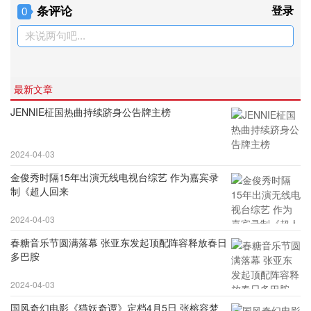
条评论
登录
0
来说两句吧...
最新文章
JENNIE柾国热曲持续跻身公告牌主榜
2024-04-03
金俊秀时隔15年出演无线电视台综艺 作为嘉宾录
制《超人回来
2024-04-03
春糖音乐节圆满落幕 张亚东发起顶配阵容释放春日
多巴胺
2024-04-03
国风奇幻电影《猫妖奇谭》定档4月5日 张榕容梦