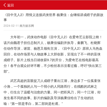
返回
《目中无人2》用情义连接武侠世界 杨秉佳：会继续讲成瞎子的新故
事
2024-02-11
南方娱乐网
大年初一，武侠动作电影《目中无人2》在爱奇艺云影院上映！
该片由魏君子担任总制片人，杨秉佳编剧并执导，秦鹏飞、杜晓辉
任动作导演，谢苗、杨恩又领衔主演，《目中无人2》原班人马热血
回归，在动作场景与人物故事上大胆创新，呈现出了不一样的盲侠
成瞎子。影片上线当日就收获9.7的开分，为爱奇艺在线电影最高
分！各平台观众好评不断，不少粉丝表示没看过瘾，呼吁“快出第三
部”。
武艺高超的盲眼捉刀人成瞎子重出江湖，身边多了一位孤童张
小渔，一个孤独的人与一个弱小的人同路而行，在残酷的武林之
中，衍生出了温暖与治愈的力量。同一把听风刀，同一个江湖，却
发生着不同的故事。影片的编剧及导演杨秉佳给出了生动的比
喻：“第一部是李白，第二部则是杜甫。”