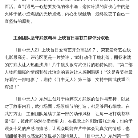
而活。直到遇见一心想要复仇的张小渔，这位冷漠的盲侠心中的怒
火终于被小渔燃烧的光所点燃，内心出现触动，最终改变了自己一
直坚持的原则。
主创团队坚守武侠精神 上映首日喜获口碑评分双收
《目中无人2》上映首日爱奇艺开分高达9.7， 荣获爱奇艺在线
电影最高分。评论区更是一片赞许，“武打动作干脆利落，酣畅淋漓
的打戏太让人热血沸腾！片中镜头很有武侠片的独特风韵。”“第二部
人物间细腻的情感和彼此治愈的表达让人感到温暖！”“这是春节档最
好看的一部电影了，期待《目中无人》第三部，支持中国武侠重回
辉煌！”
《目中无人》系列主创对于纯粹东方武侠的创作与坚持，以及
对于故事内容，武打场面，场景细节的打造，都足够用心细致。在
武打方面，主创团队延续了第一部的动作风格，让每一场打戏都非
常“实”，彼此间的对垒拳拳到肉，在视觉上的刺激紧张之余，也给予
观众十足的爽感与痛感，让观众既能在片中体会到真实的情感，也
能酣畅淋漓地感受武侠世界的独特魅力。《目中无人》系列第一部