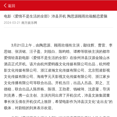
返回
电影《爱情不是生活的全部》沛县开机 陶思源顾雨欣敲醒恋爱脑
2024-03-21
南方娱乐网
3月21日上午，由陶思源、顾雨欣领衔主演，鄢佳辉、曹雷、李
思锶、张洪铭、汪子盈、刘筱白、陈昀晗、谭桦等联袂主演的都市
爱情轻喜剧电影《爱情不是生活的全部》在徐州沛县汉源金陵山水
酒店正式开机。该片由杭州爱鸥薇文化传媒有限公司出品，杭州橙
影文化传媒有限公司、浙江凌瀚文化传媒有限公司、北京熙凌影视
文化传媒有限公司、海南亨元天影视文化传媒有限公司、浙江家乡
文化传播有限公司等联合出品。开机当日，出品人吕晶、郑之、王
德稳，联合出品人陈所栋、陈强、王劲君、钱峻琦、沈彦凝，导演
刘克勇，携一众主创、主演共同出席了开机仪式，沛县文旅集团董
事长张玉倩在开机仪式上致辞，希望电影作为沛县汉文化“走出去”的
载体，对剧组的到来表示欢迎。