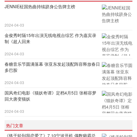
JENNIE柾国热曲持续跻身公告牌主榜
2024-04-03
金俊秀时隔15年出演无线电视台综艺 作为嘉宾录
制《超人回来
2024-04-03
春糖音乐节圆满落幕 张亚东发起顶配阵容释放春日
多巴胺
2024-04-03
国风奇幻电影《猫妖奇谭》定档4月5日 张榕容梦
回大唐变猫妖
2024-04-03
热门文章
《终于轮到我恋爱了》7.10宁波开机 偶数癖霸总