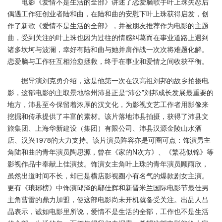
电影《爱情不是生活的全部》讲述了恋爱脑歌手叶上珠失恋后
偶遇工作狂创业者陆和曲，在陆和曲的安慰下叶上珠获得启发，创
作了新歌《爱情不是生活的全部》，并被朋友推荐作为电影的主题
曲，受到关注的叶上珠也因为过往的情感纠葛而在事业道路上遇到
诸多坎坷与波澜，幸好有陆和曲与她并肩作战一次次将难题化解。
恋爱脑与工作狂互相治愈拯救，终于在事业和爱情之间收获平衡。
据导演刘克勇介绍，这是他第一次在汉高祖刘邦的故乡拍摄电
影，这部电影的主取景地徐州沛县正是“沛公”刘邦成长发展最重要的
地方，沛县至今保留着浓厚的汉文化，为影视文艺工作者用影像来
挖掘和传承提供了丰富的素材。该片落地沛县拍摄，获得了沛县文
旅集团、上海华新建设（集团）有限公司、沛县汉源金陵山水酒
店、汉兴1978的大力支持。该片演员阵容亦是可圈可点：饰演男主
角陆和曲的青年演员陶思源，曾在《家的N次方》、《繁花似锦》等
影视作品中奉献上佳演技。饰演女主角叶上珠的青年演员顾雨欣，
虽然出道时间不长，却已是横店影视圈小有名气的爆款剧女主演。
更有《琅琊榜》中饰演邱泽的鄢佳辉和新晋米兰国际电影节最佳男
主角曹雷的鼎力加盟，使这部电影尚未开机就备受关注。出品人吕
晶表示，诚如电影里所说，爱情不是生活的全部，工作也不是生活