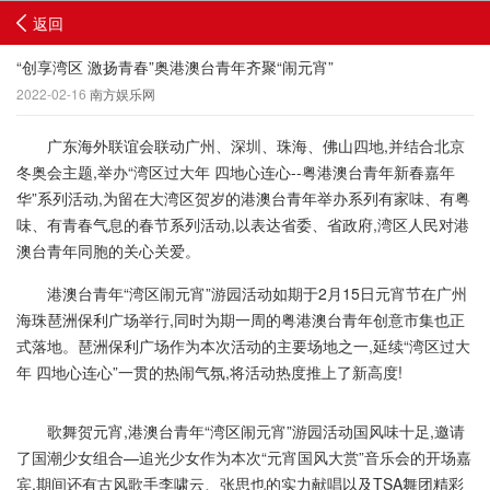
返回
“创享湾区 激扬青春”奥港澳台青年齐聚“闹元宵”
2022-02-16
南方娱乐网
广东海外联谊会联动广州、深圳、珠海、佛山四地,并结合北京
冬奥会主题,举办“湾区过大年 四地心连心--粤港澳台青年新春嘉年
华”系列活动,为留在大湾区贺岁的港澳台青年举办系列有家味、有粤
味、有青春气息的春节系列活动,以表达省委、省政府,湾区人民对港
澳台青年同胞的关心关爱。
港澳台青年“湾区闹元宵”游园活动如期于2月15日元宵节在广州
海珠琶洲保利广场举行,同时为期一周的粤港澳台青年创意市集也正
式落地。琶洲保利广场作为本次活动的主要场地之一,延续“湾区过大
年 四地心连心”一贯的热闹气氛,将活动热度推上了新高度!
歌舞贺元宵,港澳台青年“湾区闹元宵”游园活动国风味十足,邀请
了国潮少女组合—追光少女作为本次“元宵国风大赏”音乐会的开场嘉
宾,期间还有古风歌手李啸云、张思也的实力献唱以及TSA舞团精彩