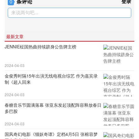
条评论
登录
0
来说两句吧...
最新文章
JENNIE柾国热曲持续跻身公告牌主榜
2024-04-03
金俊秀时隔15年出演无线电视台综艺 作为嘉宾录
制《超人回来
2024-04-03
春糖音乐节圆满落幕 张亚东发起顶配阵容释放春日
多巴胺
2024-04-03
国风奇幻电影《猫妖奇谭》定档4月5日 张榕容梦