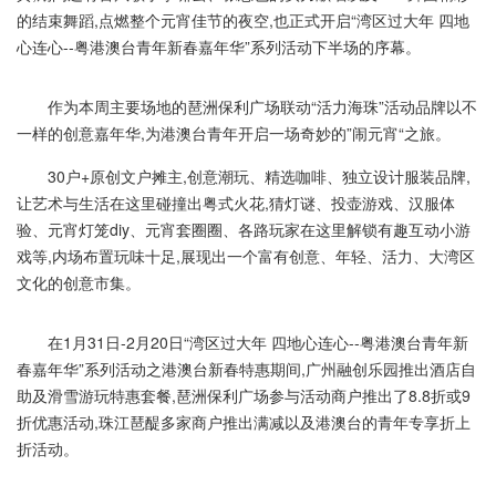
的结束舞蹈,点燃整个元宵佳节的夜空,也正式开启“湾区过大年 四地
心连心--粤港澳台青年新春嘉年华”系列活动下半场的序幕。
作为本周主要场地的琶洲保利广场联动“活力海珠”活动品牌以不
一样的创意嘉年华,为港澳台青年开启一场奇妙的”闹元宵“之旅。
30户+原创文户摊主,创意潮玩、精选咖啡、独立设计服装品牌,
让艺术与生活在这里碰撞出粤式火花,猜灯谜、投壶游戏、汉服体
验、元宵灯笼diy、元宵套圈圈、各路玩家在这里解锁有趣互动小游
戏等,内场布置玩味十足,展现出一个富有创意、年轻、活力、大湾区
文化的创意市集。
在1月31日-2月20日“湾区过大年 四地心连心--粤港澳台青年新
春嘉年华”系列活动之港澳台新春特惠期间,广州融创乐园推出酒店自
助及滑雪游玩特惠套餐,琶洲保利广场参与活动商户推出了8.8折或9
折优惠活动,珠江琶醍多家商户推出满减以及港澳台的青年专享折上
折活动。