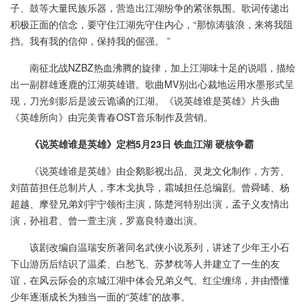
子、鼓等大量民族乐器，营造出江湖纷争的紧张氛围。歌词传递出
积极正面的信念，要守住江湖先守住内心，“那惊涛骇浪，来将我阻
挡。我有我的信仰，保持我的倔强。 ”
南征北战NZBZ热血沸腾的旋律，加上江湖味十足的说唱，描绘
出一副群雄逐鹿的江湖英雄谱。歌曲MV别出心裁地运用水墨形式呈
现，刀光剑影后是波云诡谲的江湖。《说英雄谁是英雄》片头曲
《英雄所向》由完美青春OST音乐制作及营销。
《说英雄谁是英雄》定档5月23日 铁血江湖 硬核争霸
《说英雄谁是英雄》由企鹅影视出品、灵龙文化制作，方芳、
刘苗苗担任总制片人，李木戈执导，霜城担任总编剧。曾舜晞、杨
超越、摩登兄弟刘宇宁领衔主演，陈楚河特别出演，孟子义友情出
演，孙祖君、曾一萱主演，罗嘉良特邀出演。
该剧改编自温瑞安所著同名武侠小说系列，讲述了少年王小石
下山游历后结识了温柔、白愁飞、苏梦枕等人并建立了一生的友
谊，在风云际会的京城江湖中体会兄弟义气、红尘缠绵，并由懵懂
少年逐渐成长为独当一面的“英雄”的故事。