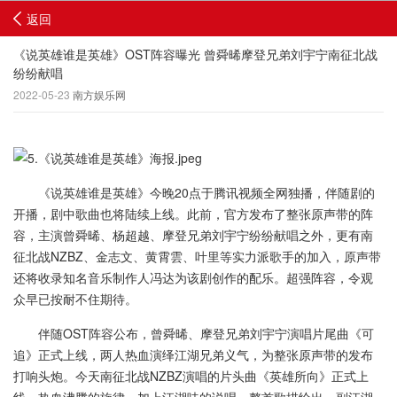
返回
《说英雄谁是英雄》OST阵容曝光 曾舜晞摩登兄弟刘宇宁南征北战
纷纷献唱
2022-05-23
南方娱乐网
《说英雄谁是英雄》今晚20点于腾讯视频全网独播，伴随剧的
开播，剧中歌曲也将陆续上线。此前，官方发布了整张原声带的阵
容，主演曾舜晞、杨超越、摩登兄弟刘宇宁纷纷献唱之外，更有南
征北战NZBZ、金志文、黄霄雲、叶里等实力派歌手的加入，原声带
还将收录知名音乐制作人冯达为该剧创作的配乐。超强阵容，令观
众早已按耐不住期待。
伴随OST阵容公布，曾舜晞、摩登兄弟刘宇宁演唱片尾曲《可
追》正式上线，两人热血演绎江湖兄弟义气，为整张原声带的发布
打响头炮。今天南征北战NZBZ演唱的片头曲《英雄所向》正式上