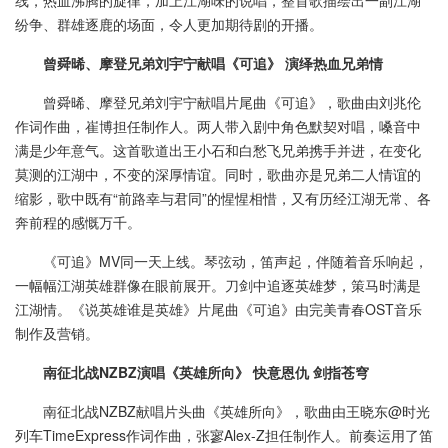
线，热血沸腾的旋律，加上江湖味的说唱，整首歌描绘出一副江湖
纷争、群雄逐鹿的场面，令人更加期待剧的开播。
曾舜晞、摩登兄弟刘宇宁献唱《可追》 演绎热血兄弟情
曾舜晞、摩登兄弟刘宇宁献唱片尾曲《可追》，歌曲由刘兆伦
作词作曲，崔博担任制作人。两人带入剧中角色默契对唱，嗓音中
满是少年意气。这首歌道出王小石和白愁飞兄弟携手并进，在变化
莫测的江湖中，不变的深厚情谊。同时，歌曲亦是兄弟二人情谊的
缩影，歌中既有“前路幸与君同”的惺惺相惜，又有历经江湖无常、各
奔前程的感慨万千。
《可追》MV同一天上线。琴弦动，笛声起，伴随着音乐响起，
一幅幅江湖英雄群像在眼前展开。刀剑中追逐英雄梦，策马时满是
江湖情。《说英雄谁是英雄》片尾曲《可追》由完美青春OST音乐
制作及营销。
南征北战NZBZ演唱《英雄所向》 快意恩仇 剑指苍穹
南征北战NZBZ献唱片头曲《英雄所向》，歌曲由王晓东@时光
列车TimeExpress作词作曲，张寥Alex-Z担任制作人。前奏运用了笛