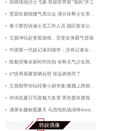
拍戏现场沙土飞扬 景甜穿男装“顶风”开工
景甜长裙细腰气质出众 满分诠释少女系优雅
黄小蕾控诉迪士尼工作人员 园区暂未公开回应当事
王丽坤玩起变装游戏，百变女侠霸气登场
中国第一代娱记谈刘德华：没有记者会不喜欢他
陈都灵曝全新时尚街拍 诠释元气少女风
07快男再聚首晒合照 张远表情亮了
王燕阳带你玩转黄小厨市集!素颜上阵助力嫣然天使
何润东夏日写真魅力多变 黑色蕾丝透视西装性感吸
满屏长腿称霸夏天 马思纯机场演绎freestyle
赵芮曝全新写真 笑靥如花展现十足冻龄魅力
韩娱偶像