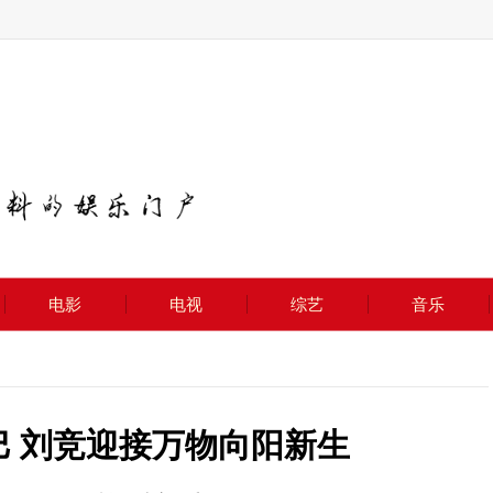
电影
电视
综艺
音乐
巴 刘竞迎接万物向阳新生