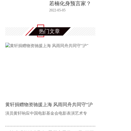
若楠化身预言家？
陈伟霆杨迪
2022-05-05
热门文章
黄轩捐赠物资驰援上海 风雨同舟共同守“沪
演员黄轩响应中国电影基金会电影表演艺术专