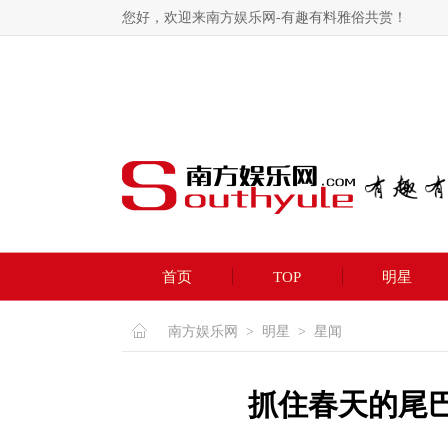
您好，欢迎来南方娱乐网-有趣有料雅俗共赏！
首页
TOP
明星
南方娱乐网
>
明星
>
星闻
抓住春天的尾