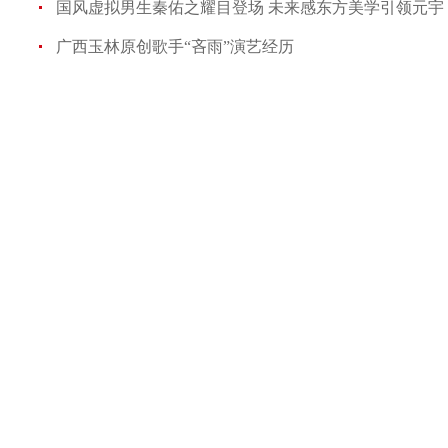
国风虚拟男生秦佑之耀目登场 未来感东方美学引领元宇
广西玉林原创歌手“吝雨”演艺经历