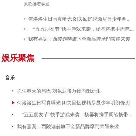
风吹拂着卷发
何洛洛生日写真曝光 闭关回忆视频尽显少年明朗锋刃
“五五朋友节”快手游戏来袭，杨幂将携手周笔畅带来好友欢乐开黑
我有嘉宾：西陵迦赫旗下全新品牌摩鬥荣耀来袭
李秀满总制作人出席第二届世界文化产业论坛，并发
权俞利亲自剧透《Bossam - Steal the Fate》下
娱乐聚焦
音乐
“Double Million Seller”NCT DREAM专辑《味 (
NCT 127日本迷你专辑《LOVEHOLIC》荣登Oricon专
抓住春天的尾巴 刘竞迎接万物向阳新生
何洛洛生日写真曝光 闭关回忆视频尽显少年明朗锋刃
“五五朋友节”快手游戏来袭，杨幂将携手周笔畅带来好
我有嘉宾：西陵迦赫旗下全新品牌摩鬥荣耀来袭