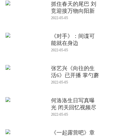
抓住春天的尾巴 刘
竞迎接万物向阳新
生
2022-05-05
《对手》：间谍可
能就在身边
2022-05-05
张艺兴《向往的生
活6》已开播 掌勺蘑
菇屋晚
2022-05-05
何洛洛生日写真曝
光 闭关回忆视频尽
显少年
2022-05-05
《一起露营吧》章