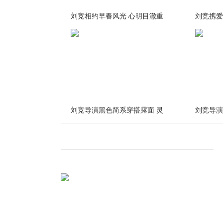
刘竞相约早春风光 心明目澈重
刘竞携爱
刘竞导演黑色简系穿搭露面 灵
刘竞导演