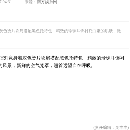
7:04:31
来源：
南方娱乐网
灰色烫片坎肩搭配黑色托特包，精致的珍珠耳饰衬托白嫩的肌肤，微
刘竞身着灰色烫片坎肩搭配黑色托特包，精致的珍珠耳饰衬
的风景，新鲜的空气笼罩，翘首远望自在呼吸。
(责任编辑：
吴丰丰
)