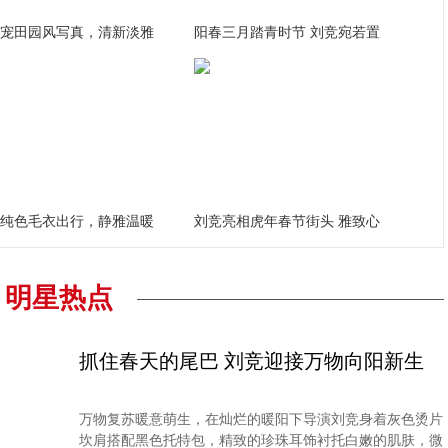
宠田园风写真，清新淡雅
阳春三月踏青时节 刘竞宛若置
纯色毛衣出行，静雅温暖
刘竞亮相虎年春节街头 雅致心
明星热点
抓住春天的尾巴 刘竞迎接万物向阳新生
万物复苏暖意萌生，在灿烂的暖阳下导演刘竞身着灰色烫片
坎肩搭配黑色托特包，精致的珍珠耳饰衬托白嫩的肌肤，微