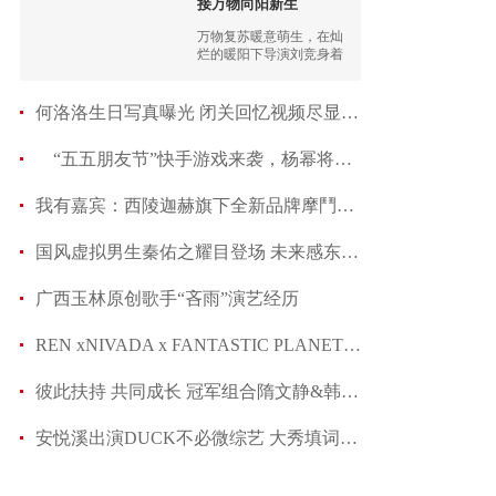
接万物向阳新生
万物复苏暖意萌生，在灿
烂的暖阳下导演刘竞身着
灰色烫片坎肩搭配黑色托
特包，精致的珍珠耳饰衬
托白嫩的肌肤，微风吹拂
何洛洛生日写真曝光 闭关回忆视频尽显少年明朗
着卷发
“五五朋友节”快手游戏来袭，杨幂将携手周笔畅
我有嘉宾：西陵迦赫旗下全新品牌摩鬥荣耀来袭
国风虚拟男生秦佑之耀目登场 未来感东方美学引
广西玉林原创歌手“吝雨”演艺经历
REN xNIVADA x FANTASTIC PLANET高阶度数字人壬
彼此扶持 共同成长 冠军组合隋文静&韩聪的坚韧
安悦溪出演DUCK不必微综艺 大秀填词功底综艺感