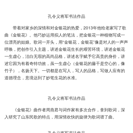
孔令义将军书法作品
带着对家乡的深情和对金银花的热爱，2013年他给老家写了歌
曲《金银花》。他巧妙运用拟人的笔法，把金银花一种植物写成一
位漂亮的姑娘。歌词一开头，用“金银花，金银花”像是对人的一声声
呼唤，把创作引入主题，讲述金银花生长的艰苦环境，讲述金银花
一生虚心，洁白无瑕的高尚品格，讲述名字赋予它高贵的身价，讲
述它因为有着奇特功效，虽一生虚心（金银花的藤干是空心的，像
竹子），名扬天下。一切都是在写人，写人的品格，写做人应有的
道德理念，意境达到了妙笔生花的水准。
孔令义将军书法作品
《金银花》曲作者周燕君与词作家有多次合作，拿到歌词，深
入研究了山东民歌的特点，用深情欢快的旋律为歌词谱了曲。
孔令义将军书法作品