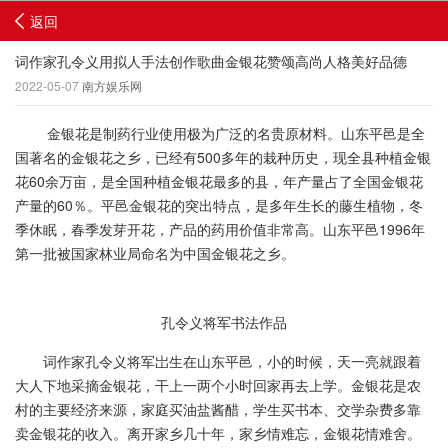
返回
词作家孔令义用拟人手法创作歌曲金银花赞颂高尚人格美好品德
2022-05-07
南方娱乐网
金银花是制药行业使用极为广泛的名贵原材料。山东平邑是全
国著名的金银花之乡，已经有500多年的栽种历史，现全县种植金银
花60余万亩，是全国种植金银花最多的县，年产量占了全国金银花
产量的60％。平邑金银花的突出特点，是多年生长的藤生植物，冬
季休眠，春季发芽开花，产品的药用价值非常高。山东平邑1996年
第一批被国家林业局命名为中国金银花之乡。
孔令义将军书法作品
词作家孔令义将军岀生在山东平邑，小的时候，天一亮就跟着
大人下地采摘金银花，干上一两个小时回家再去上学。金银花是农
村的主要经济来源，家庭买油盐酱醋，学生买书本、交学杂费多靠
卖金银花的收入。离开家乡几十年，家乡情难忘，金银花情难舍。