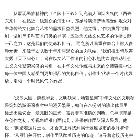
从展现民族精神的《金陵十三钗》到充满人间烟火气的《西去
东来》，在贴近一线观众的演出中，郎昆导演清楚地感受到观众对
中华传统文化舞台艺术的需求日益强烈。他觉得，“作为执导过舞
剧、话剧等多种艺术门类的导演，应当为民族文化艺术的传播贡献
一己之力，这是我们的使命和担当。”而之所以着重在舞台上融入多
种元素，来源于团队数十年来与观众的血肉联结。“我们推出诗乐舞
大秀《天下归心》，旨在以文艺工作者的初心和热忱吹响推动社会
主义文化繁荣兴盛的号角，在中华文化传统与未来的交接碰撞中让
每一位中国人感受到更加强烈的文化自信，创作出‘代表一个时代风
貌，引领一个时代风气’的作品。
“泱泱大国，巍巍华夏，文明硕果，灿若星河”中华文化的文明硕
果宛如浩瀚深邃夜空中的漫天繁星，如何在70分钟的演出体量里，
甄选出最切合、最亮眼的星光，需要非常准确的判断。总导演郎昆
在创作之初，将视角瞄准山西代县，带领创作团队深入采风。他
说：“脚踏着这片土地，才会真正寻找到属于这座城市的根脉和情
怀。”从雁门关开始，创作团队踏着历史的印迹，追寻着这段历史中