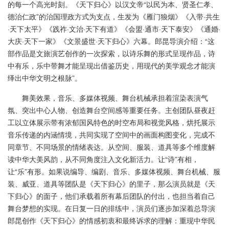
的每一个高光时刻。《天下归心》以汉文帝“以民为本、贤圣仁孝、
德治仁政”的治国理政方式为支点，生发为《雁门狼烟》《入带·共生
·天下太平》《践祚·文治·天下有道》《会盟·通市·天下泰安》《通婚·
大庆·天下一家》《文景盛世·天下归心》六幕。郎昆导演介绍：“这
部作品是文旅演艺创作的一次探索，以诗乐舞的形式呈现作品，诗
中有乐，乐中带舞才能呈现出借鉴历史，用现代的美学观念才能演
绎出中华文明之根脉”。
舞美效果，音乐、多媒体视频、舞台机械承担着渲染表演气
氛、突出中心人物、创造舞台空间感等重要任务。主创团队昼夜赶
工以立体展示带有浓郁国风特色的时空布局和视觉风格，烘托展示
音乐传递的内涵情境，共同实现了空间中的画面构图变化，完成不
同章节、不同场景的情绪表达。从空间、服装、道具等多个维度解
读中华大美风韵，从不同角度注入文化新活力。让“诗”有相，
让“乐”有形。如果说编导、编剧、音乐、多媒体视频、舞台机械、服
装、威亚、道具等团队是《天下归心》的里子，那么演员就是《天
下归心》的面子，他们承载着所有幕后团队的付出，也担当着自己
舞台梦想的实现。在日复一日的排练中，演员们逐步加深着总导演
郎昆创作《天下归心》的情感初衷和最终诉求的理解：重现中华民