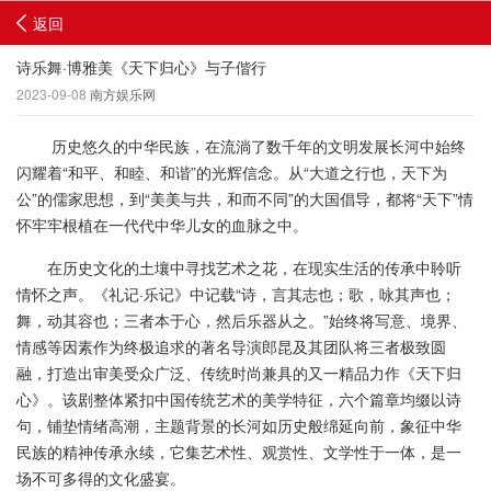
返回
诗乐舞·博雅美《天下归心》与子偕行
2023-09-08
南方娱乐网
历史悠久的中华民族，在流淌了数千年的文明发展长河中始终
闪耀着“和平、和睦、和谐”的光辉信念。从“大道之行也，天下为
公”的儒家思想，到“美美与共，和而不同”的大国倡导，都将“天下”情
怀牢牢根植在一代代中华儿女的血脉之中。
在历史文化的土壤中寻找艺术之花，在现实生活的传承中聆听
情怀之声。《礼记·乐记》中记载“诗，言其志也；歌，咏其声也；
舞，动其容也；三者本于心，然后乐器从之。”始终将写意、境界、
情感等因素作为终极追求的著名导演郎昆及其团队将三者极致圆
融，打造出审美受众广泛、传统时尚兼具的又一精品力作《天下归
心》。该剧整体紧扣中国传统艺术的美学特征，六个篇章均缀以诗
句，铺垫情绪高潮，主题背景的长河如历史般绵延向前，象征中华
民族的精神传承永续，它集艺术性、观赏性、文学性于一体，是一
场不可多得的文化盛宴。