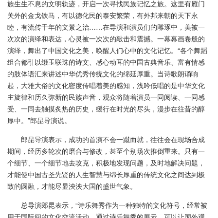
族生生不息的文明轨迹，开启一次寻找民族记忆之旅。这里有雁门
关外的金戈铁马，有以德化民的泰安繁荣，有外邦来朝的天下永
睦，有流传千年的文景之治……在导演和演员们的雕琢中，美被一
次次的演绎和表达，心灵被一次次的敲击和震撼。一幕幕画卷般的
演绎，舞出了中国文化之美，唤醒人们心中的文化记忆。“各个舞蹈
组合都引以缀玉联珠的诗文、感心动耳的中国古典音乐、富有情感
的肢体语汇来讲述中华优秀传统文化的绵延厚重。当诗歌朗诵响
起，大雅大俗的文化密度传唱着美的感知，浅吟低唱的是中华文化
主旋律和历久弥新的民族声音，观众将随着演员一同阅读、一同感
受、一同去触摸炙热的历史，缓行在时光的尽头，漫步在往昔的醇
厚中。”郎昆导演说。
郎昆导演表示，成功的首演不会一蹴而就，往往会在现场合成
期间，经历多轮次的磨合与修改，甚至个别场次推倒重来。只有一
个细节、一个细节地去攻克，积极地发现问题，及时地解决问题，
才能使中国古圣先贤的人生智慧与绵长厚重的传统文化之间达到极
致的圆融，才能尽显泱泱大国的盛世气象。
总导演郎昆表示，“诗乐舞秀作为一种独特的文化符号，经常被
用于国际间的文化交流活动。通过诗乐舞秀的展示，可以让国外观