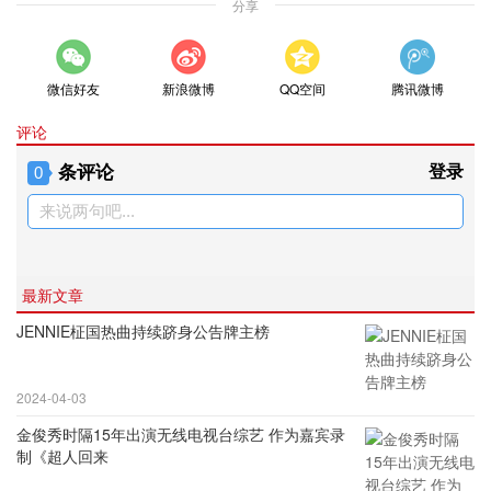
分享
微信好友
新浪微博
QQ空间
腾讯微博
评论
条评论
登录
0
来说两句吧...
最新文章
JENNIE柾国热曲持续跻身公告牌主榜
2024-04-03
金俊秀时隔15年出演无线电视台综艺 作为嘉宾录
制《超人回来