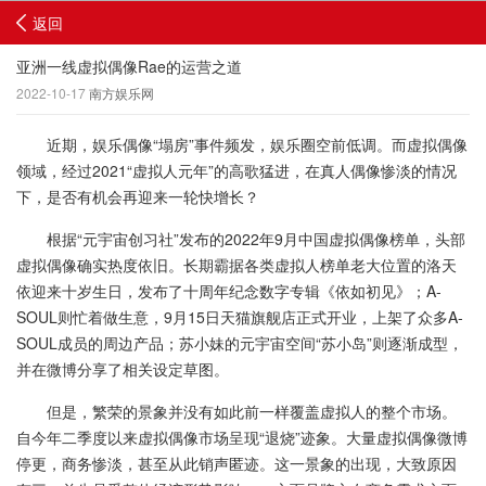
返回
亚洲一线虚拟偶像Rae的运营之道
2022-10-17
南方娱乐网
近期，娱乐偶像“塌房”事件频发，娱乐圈空前低调。而虚拟偶像
领域，经过2021“虚拟人元年”的高歌猛进，在真人偶像惨淡的情况
下，是否有机会再迎来一轮快增长？
根据“元宇宙创习社”发布的2022年9月中国虚拟偶像榜单，头部
虚拟偶像确实热度依旧。长期霸据各类虚拟人榜单老大位置的洛天
依迎来十岁生日，发布了十周年纪念数字专辑《依如初见》；A-
SOUL则忙着做生意，9月15日天猫旗舰店正式开业，上架了众多A-
SOUL成员的周边产品；苏小妹的元宇宙空间“苏小岛”则逐渐成型，
并在微博分享了相关设定草图。
但是，繁荣的景象并没有如此前一样覆盖虚拟人的整个市场。
自今年二季度以来虚拟偶像市场呈现“退烧”迹象。大量虚拟偶像微博
停更，商务惨淡，甚至从此销声匿迹。这一景象的出现，大致原因