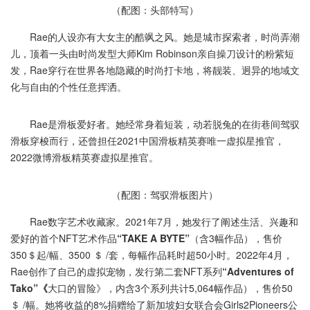
（配图：头部特写）
Rae的人设亦有大女主的酷飒之风。她是城市探索者，时尚弄潮
儿，顶着一头由时尚发型大师Kim Robinson亲自操刀设计的粉紫短
发，Rae穿行在世界各地隐藏的时尚打卡地，将靓装、迥异的地域文
化与自由的个性任意挥洒。
Rae是滑板爱好者。她经常身着短装，动若脱兔的在街巷间驾驭
滑板穿梭而行，还曾担任2021中国滑板精英赛唯一虚拟星推官，
2022微博滑板精英赛虚拟星推官。
（配图：驾驭滑板图片）
Rae数字艺术收藏家。2021年7月，她发行了阐述生活、兴趣和
爱好的首个NFT艺术作品
“TAKE A BYTE”
（含3幅作品），售价
350＄起/幅、3500 ＄ /套，每幅作品耗时超50小时。2022年4月，
Rae创作了自己的虚拟宠物，发行第二套NFT系列
“Adventures of
Tako”《
大口的冒险》，内含3个系列共计5,064幅作品），售价50
＄ /幅。她将收益的8%捐赠给了新加坡妇女联合会Girls2Pioneers公