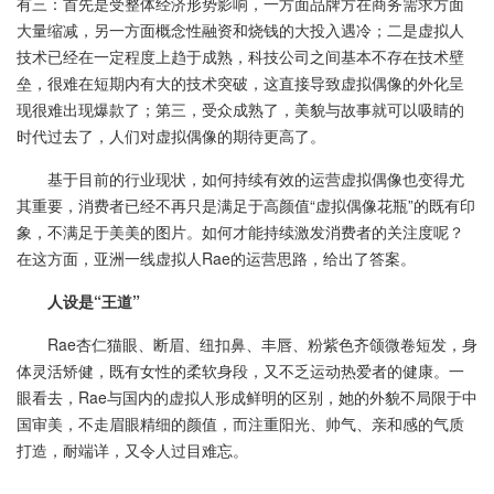
有三：首先是受整体经济形势影响，一方面品牌方在商务需求方面
大量缩减，另一方面概念性融资和烧钱的大投入遇冷；二是虚拟人
技术已经在一定程度上趋于成熟，科技公司之间基本不存在技术壁
垒，很难在短期内有大的技术突破，这直接导致虚拟偶像的外化呈
现很难出现爆款了；第三，受众成熟了，美貌与故事就可以吸睛的
时代过去了，人们对虚拟偶像的期待更高了。
基于目前的行业现状，如何持续有效的运营虚拟偶像也变得尤
其重要，消费者已经不再只是满足于高颜值“虚拟偶像花瓶”的既有印
象，不满足于美美的图片。如何才能持续激发消费者的关注度呢？
在这方面，亚洲一线虚拟人Rae的运营思路，给出了答案。
人设是“王道”
Rae杏仁猫眼、断眉、纽扣鼻、丰唇、粉紫色齐颌微卷短发，身
体灵活矫健，既有女性的柔软身段，又不乏运动热爱者的健康。一
眼看去，Rae与国内的虚拟人形成鲜明的区别，她的外貌不局限于中
国审美，不走眉眼精细的颜值，而注重阳光、帅气、亲和感的气质
打造，耐端详，又令人过目难忘。