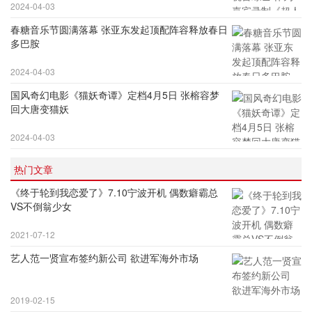
2024-04-03
春糖音乐节圆满落幕 张亚东发起顶配阵容释放春日
多巴胺
2024-04-03
国风奇幻电影《猫妖奇谭》定档4月5日 张榕容梦
回大唐变猫妖
2024-04-03
热门文章
《终于轮到我恋爱了》7.10宁波开机 偶数癖霸总
VS不倒翁少女
2021-07-12
艺人范一贤宣布签约新公司 欲进军海外市场
2019-02-15