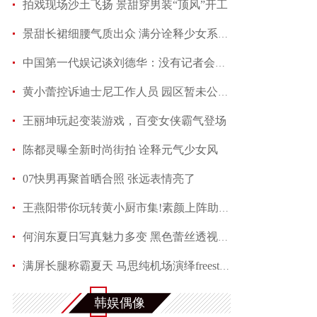
拍戏现场沙土飞扬 景甜穿男装“顶风”开工
景甜长裙细腰气质出众 满分诠释少女系优雅
中国第一代娱记谈刘德华：没有记者会不喜欢他
黄小蕾控诉迪士尼工作人员 园区暂未公开回应当事
王丽坤玩起变装游戏，百变女侠霸气登场
陈都灵曝全新时尚街拍 诠释元气少女风
07快男再聚首晒合照 张远表情亮了
王燕阳带你玩转黄小厨市集!素颜上阵助力嫣然天使
何润东夏日写真魅力多变 黑色蕾丝透视西装性感吸
满屏长腿称霸夏天 马思纯机场演绎freestyle
赵芮曝全新写真 笑靥如花展现十足冻龄魅力
韩娱偶像