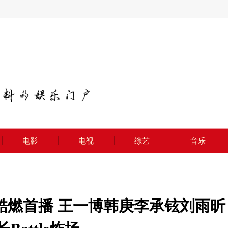
电影
电视
综艺
音乐
酷燃首播 王一博韩庚李承铉刘雨昕