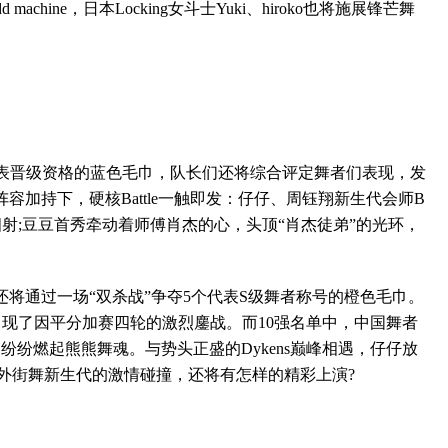
 machine，日本Locking女斗士Yuki、hiroko也将施展锋芒舞
争取代表晋级资格的蓝色毛巾，队长们还将综合评定舞者们表现，发
容加持下，硬核Battle一触即发：仔仔、周钰翔新生代会师B
g对决火花四射;豆豆首秀牵动着师傅肖杰的心，头顶“肖杰徒弟”的光环，
将通过一场“双杀战”争夺5个代表S级舞者称号的橙色毛巾。
甚至出现了因平分加赛四轮的激烈鏖战。而10强名单中，中国舞者
纷纷燃起熊熊舞魂。与势头正盛的Dykens巅峰相遇，仔仔放
中外街舞新生代的激情碰撞，还将有怎样的精彩上演?