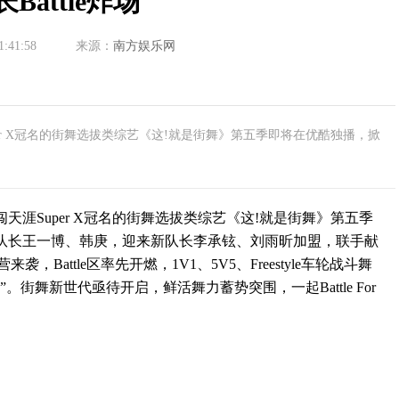
长Battle炸场
1:41:58
来源：
南方娱乐网
per X冠名的街舞选拔类综艺《这!就是街舞》第五季即将在优酷独播，掀
涯Super X冠名的街舞选拔类综艺《这!就是街舞》第五季
队长王一博、韩庚，迎来新队长李承铉、刘雨昕加盟，联手献
袭，Battle区率先开燃，1V1、5V5、Freestyle车轮战斗舞
街舞新世代亟待开启，鲜活舞力蓄势突围，一起Battle For