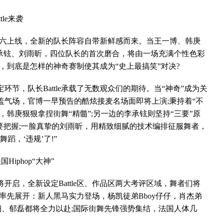
le来袭
六上线，全新的队长阵容自带新鲜感而来。当王一博、韩庚
李承铉、刘雨昕，四位队长的首次磨合，将由一场充满个性色彩
全场，到底是怎样的神奇赛制使其成为“史上最搞笑”对决?
，队长Battle承载了无数观众们的期待。当“神奇”成为关
盖气场，官博一早预告的酷炫接麦名场面即将上演;秉持着“不
，韩庚狠狠拿捏街舞“精髓”;另一边的李承铉则坚持“三要”原
要把握;一脸真挚的刘雨昕，用精致细腻的技术编排征服舞者，
蹈，‘违规’了!”
iphop“大神”
，全新设定Battle区、作品区两大考评区域，舞者们将
竞技率先展开：新人黑马实力登场，杨凯徒弟Bboy仔仔，肖杰弟
表周钰翔、郁磊都将全力以赴;国际街舞先锋强势集结，法国人体几