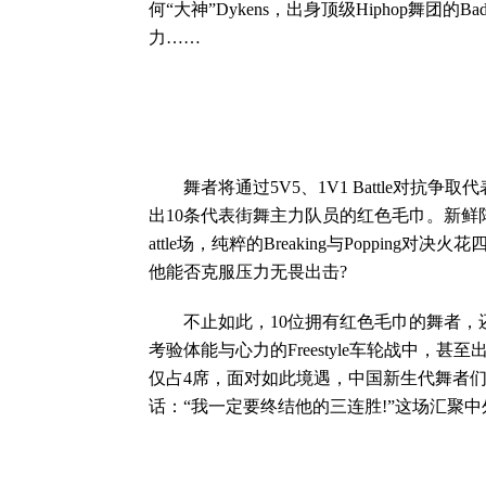
何“大神”Dykens，出身顶级Hiphop舞团的Badd
力……
舞者将通过5V5、1V1 Battle对抗
出10条代表街舞主力队员的红色毛巾。新鲜阵
attle场，纯粹的Breaking与Poppin
他能否克服压力无畏出击?
不止如此，10位拥有红色毛巾的舞者，还
考验体能与心力的Freestyle车轮战中，
仅占4席，面对如此境遇，中国新生代舞者们
话：“我一定要终结他的三连胜!”这场汇聚