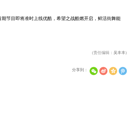
期节目即将准时上线优酷，希望之战酷燃开启，鲜活街舞能
李秀满总制作人出席第二届世界文化产业论坛，并发
权俞利亲自剧透《Bossam - Steal the Fate》下
(责任编辑：
吴丰丰
)
分享到：
“Double Million Seller”NCT DREAM专辑《味 (
NCT 127日本迷你专辑《LOVEHOLIC》荣登Oricon专