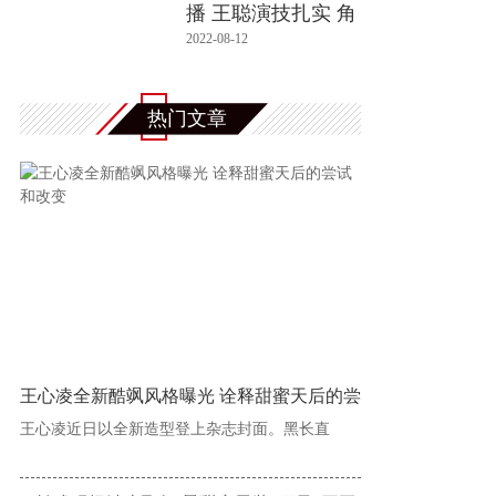
播 王聪演技扎实 角
色把握
2022-08-12
热门文章
王心凌全新酷飒风格曝光 诠释甜蜜天后的尝
王心凌近日以全新造型登上杂志封面。黑长直