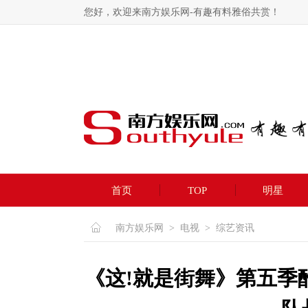
您好，欢迎来南方娱乐网-有趣有料雅俗共赏！
首页
TOP
明星
南方娱乐网
>
电视
>
综艺资讯
《这!就是街舞》第五季