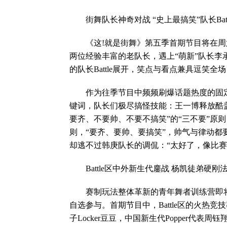
街舞队长神奇对战 “史上最搞笑”队长Batt
《这!就是街舞》第五季首期节目将在周
两位经验丰富的老队长，遇上“萌新”队长
的队长Battle展开，笑点与看点兼具逗笑
作为往季节目中频频刷爆话题热度的固定环节
键词，队长们极尽搞怪技能：王一博释放酷
要齐、不要帅、不要不搞笑”的“三不要”原则
则，“要齐、要帅、要搞笑”，帅气与律动都
却逃不过韩庚队长的调侃：“太好了，像比赛舞
Battle区中外新生代鏖战 杨凯徒弟硬刚法国H
赛制玩法整体革新的青年舞者训练营即将开启
自选参与。首期节目中，Battle区的火热
子Locker豆豆，中国新生代Popper代