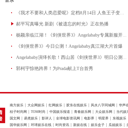
音乐
《我才不要和人类恋爱呢》定档8月14日 人鱼王子变身恐
郝平写真曝光 新剧《被遗忘的时光》正在热播
杨颖亲临江湖！《剑侠世界3》Angelababy专属新服开启
《剑侠世界3》今日公测！Angelababy真江湖大片首爆
Angelababy演绎长歌！西山居《剑侠世界3》明日公测大场
郭柯宇惊艳跨界！为Prada献上T台首秀
南方娱乐
大众网娱乐
红网娱乐
胶东在线娱乐
风水八字同城网
华声
桔子时尚网
TOM时尚
中国娱乐报道
青春娱乐网
大众娱乐网
当代娱
国文网
易煮娱乐
影评人
全球电影资讯网
电影界
明星界
东视娱乐
国华娱乐网
环球娱乐在线
时尚资讯
新娱在线
娱乐盒子
瓜姐娱乐