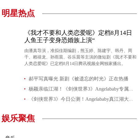
明星热点
《我才不要和人类恋爱呢》定档8月14日
人鱼王子变身恐婚族上演“
由潘真导演，准拟佳期编剧，熊玉婷、陈建宇、韩丹、周
千、赖禧龙、孙雨晨、谷乐晨等主演的微短剧《我才不要和
人类恋爱呢》已定档8月14日腾讯视频全网独家播出。
郝平写真曝光 新剧《被遗忘的时光》正在热播
杨颖亲临江湖！《剑侠世界3》Angelababy专属新服开启
《剑侠世界3》今日公测！Angelababy真江湖大片首爆
娱乐聚焦