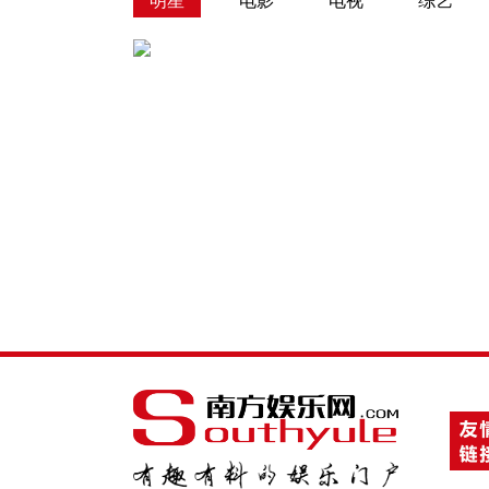
明星
电影
电视
综艺