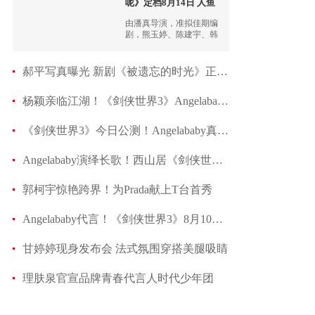
呢》定档8月14日 人鱼
王子
由潘真导演，准拟佳期编
剧，熊玉婷、陈建宇、韩
丹、周千、赖禧龙、孙雨
晨、谷乐晨等主演的微短
剧《我才不要和人类恋爱
郝平写真曝光 新剧《被遗忘的时光》正在热播
呢》已定档8月14日腾讯视
频全网独家播出。
杨颖亲临江湖！《剑侠世界3》Angelababy专属新服
《剑侠世界3》今日公测！Angelababy真江湖大片首
Angelababy演绎长歌！西山居《剑侠世界3》明日公
郭柯宇惊艳跨界！为Prada献上T台首秀
Angelababy代言！《剑侠世界3》8月10日正式公测
甘婷婷现身发布会 法式氛围穿搭美腿吸睛
理肤泉官宣品牌青春代言人时代少年团