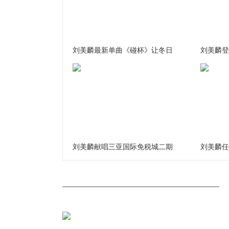
刘美麟最新单曲《碰杯》让冬日
刘美麟登
刘美麟献唱三亚国际免税城二期
刘美麟任