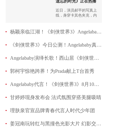
遗忘的时光》正在热播
近日，演员郝平的写真上
线，身穿卡其色夹克，内
着白色衬衫和打底白色体
恤，黑色长裤，戴着金丝
框架眼镜，尽显趣味，不
杨颖亲临江湖！《剑侠世界3》Angelababy专属新服
失幽默。
《剑侠世界3》今日公测！Angelababy真江湖大片首
Angelababy演绎长歌！西山居《剑侠世界3》明日公
郭柯宇惊艳跨界！为Prada献上T台首秀
Angelababy代言！《剑侠世界3》8月10日正式公测
甘婷婷现身发布会 法式氛围穿搭美腿吸睛
理肤泉官宣品牌青春代言人时代少年团
姜冠南玩转红与黑撞色光影大片 幻影交错眼神坚