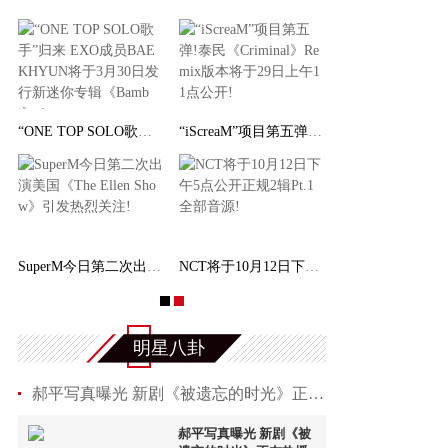
李秀满总制作人出席第二届世界文化产业论坛，并发
权俞利亲自剧透《Bossam - Steal the Fate》下
“ONE
“Double Million Seller”NCT DREAM专辑《味 (
NCT 127日本迷你专辑《LOVEHOLIC》荣登Oricon专
明星八卦
郝平写真曝光 新剧《被遗忘的时光》正在热播
郝平写真曝光 新剧《被