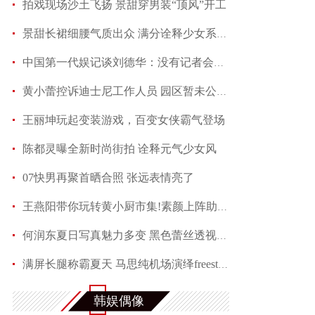
拍戏现场沙土飞扬 景甜穿男装“顶风”开工
景甜长裙细腰气质出众 满分诠释少女系优雅
中国第一代娱记谈刘德华：没有记者会不喜欢他
黄小蕾控诉迪士尼工作人员 园区暂未公开回应当事
王丽坤玩起变装游戏，百变女侠霸气登场
陈都灵曝全新时尚街拍 诠释元气少女风
07快男再聚首晒合照 张远表情亮了
王燕阳带你玩转黄小厨市集!素颜上阵助力嫣然天使
何润东夏日写真魅力多变 黑色蕾丝透视西装性感吸
满屏长腿称霸夏天 马思纯机场演绎freestyle
赵芮曝全新写真 笑靥如花展现十足冻龄魅力
韩娱偶像