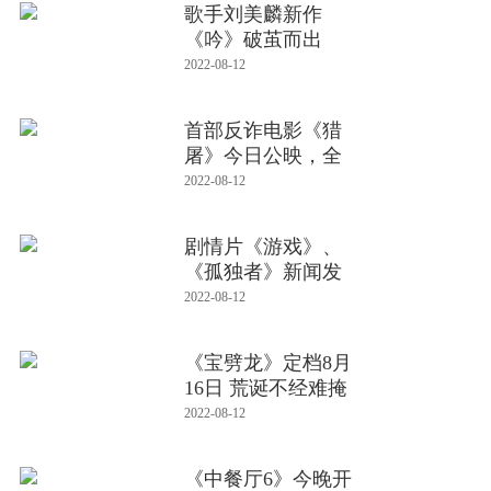
歌手刘美麟新作
《吟》破茧而出
2022-08-12
首部反诈电影《猎
屠》今日公映，全
民反诈，刻不
2022-08-12
剧情片《游戏》、
《孤独者》新闻发
布会暨开
2022-08-12
《宝劈龙》定档8月
16日 荒诞不经难掩
热血内
2022-08-12
《中餐厅6》今晚开