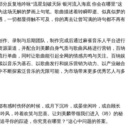
分反复地吟咏“流星划破天际 银河流入海底 你会在哪里”这
为这场无解的梦画上句笔。歌曲描述着转瞬即逝、似真似梦的
遇，一切都显得触不可及，你的离去让曾写满的诗句都不再有
作、录制与后期团队，制作完成后通过麻雀音乐人平台进行
资源渠道，并配合刘美麟自身气质与歌曲风格进行营销，百纳
的流行单曲，同时让歌曲能引起全网的情感共鸣与关注。百纳娱
续以音乐为基石、以歌曲发行和娱乐营销为动力、以产业融合
中不断探索泛音乐的无限可能，为市场带来更多优秀艺人与多
有感时伤怀的时候，或月下沉吟，或晏坐闲吟，或自顾长
花吟雪吟风，吟着欢笑与悲喜。让刘美麟带领我们进入《吟》的秘
断追寻你的踪迹，你究竟在哪里？”这心中问题的答案。