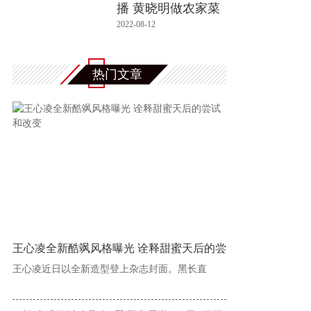
播 黄晓明做农家菜
招待萌
2022-08-12
热门文章
王心凌全新酷飒风格曝光 诠释甜蜜天后的尝
王心凌近日以全新造型登上杂志封面。黑长直