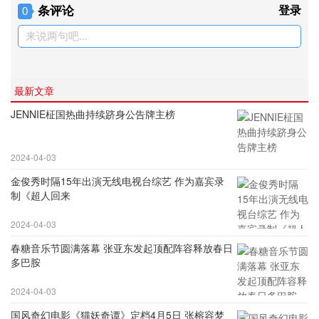
条评论
登录
0
来说两句吧...
最新文章
JENNIE柾国热曲持续跻身公告牌主榜
2024-04-03
金俊秀时隔15年出演无线电视台综艺 作为嘉宾录
制《超人回来
2024-04-03
春糖音乐节圆满落幕 张亚东发起顶配阵容释放春日
多巴胺
2024-04-03
国风奇幻电影《猫妖奇谭》定档4月5日 张榕容梦