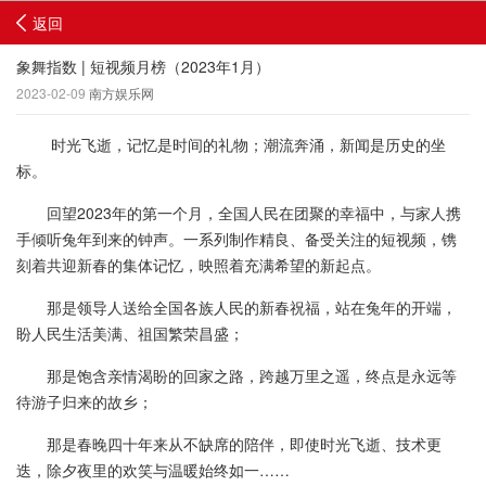
返回
象舞指数 | 短视频月榜（2023年1月）
2023-02-09
南方娱乐网
时光飞逝，记忆是时间的礼物；潮流奔涌，新闻是历史的坐
标。
回望2023年的第一个月，全国人民在团聚的幸福中，与家人携
手倾听兔年到来的钟声。一系列制作精良、备受关注的短视频，镌
刻着共迎新春的集体记忆，映照着充满希望的新起点。
那是领导人送给全国各族人民的新春祝福，站在兔年的开端，
盼人民生活美满、祖国繁荣昌盛；
那是饱含亲情渴盼的回家之路，跨越万里之遥，终点是永远等
待游子归来的故乡；
那是春晚四十年来从不缺席的陪伴，即使时光飞逝、技术更
迭，除夕夜里的欢笑与温暖始终如一……