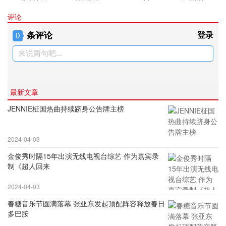
评论
条评论
登录
0
来说两句吧...
最新文章
JENNIE柾国热曲持续跻身公告牌主榜
2024-04-03
金俊秀时隔15年出演无线电视台综艺 作为嘉宾录
制《超人回来
2024-04-03
春糖音乐节圆满落幕 张亚东发起顶配阵容释放春日
多巴胺