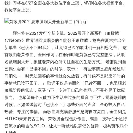
我》即将在8/27全面在各大数位平台上架，MV则在各大视频平台、
数位平台上架。
预告将在2021发行全新专辑、2022展开全新系列《萧敬腾
17Neon9》世界巡回演唱会的全能歌王萧敬腾，抢先在夏末推出全
新单曲《已读不回94我》，让期待已久的歌迷们一解相思之苦。 这
首歌由老萧作曲、金田作词，在创作时老萧就已有完整想法，从歌
名就脑洞大开，象征老萧内心所向往自在的生活方式。 老萧提到自
己偶尔会有「已读不回」的时候，表示：「有些事情是必须经过时
间消化，一时无法回答的事情就会先放着，有时候不是那麽即时的
事情就已读不回了。」 歌词不仅是表面的「已读不回」，也呈现老
萧现阶段的状态，享受当下、专注于自己的作品，不受外界干扰应
影向。 也希望每个人能放下生活中过多的噪音与干扰，觉得烦躁的
时候，不如试试暂时「已读不回」那些外面的声音，全心投入自己
热爱、专注的事物。 而歌曲则充满舒服气息与自在氛围，全曲则是
FUTRO未来复古曲风，萧敬腾全程包办作曲、编曲，技巧性十足行
云流水的电吉他SOLO，让人一听就难以忘记的旋律，极具萧敬腾个
人特色。