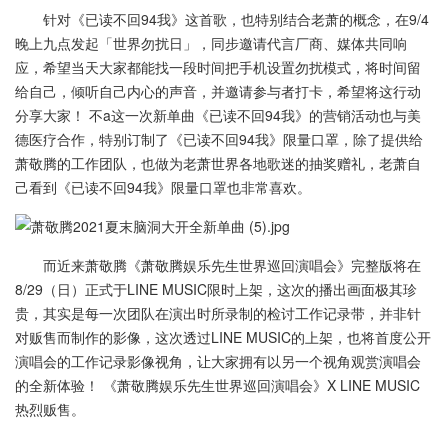
针对《已读不回94我》这首歌，也特别结合老萧的概念，在9/4
晚上九点发起「世界勿扰日」，同步邀请代言厂商、媒体共同响
应，希望当天大家都能找一段时间把手机设置勿扰模式，将时间留
给自己，倾听自己内心的声音，并邀请参与者打卡，希望将这行动
分享大家！ 不a这一次新单曲《已读不回94我》的营销活动也与美
德医疗合作，特别订制了《已读不回94我》限量口罩，除了提供给
萧敬腾的工作团队，也做为老萧世界各地歌迷的抽奖赠礼，老萧自
己看到《已读不回94我》限量口罩也非常喜欢。
而近来萧敬腾《萧敬腾娱乐先生世界巡回演唱会》完整版将在
8/29（日）正式于LINE MUSIC限时上架，这次的播出画面极其珍
贵，其实是每一次团队在演出时所录制的检讨工作记录带，并非针
对贩售而制作的影像，这次透过LINE MUSIC的上架，也将首度公开
演唱会的工作记录影像视角，让大家拥有以另一个视角观赏演唱会
的全新体验！ 《萧敬腾娱乐先生世界巡回演唱会》X LINE MUSIC
热烈贩售。