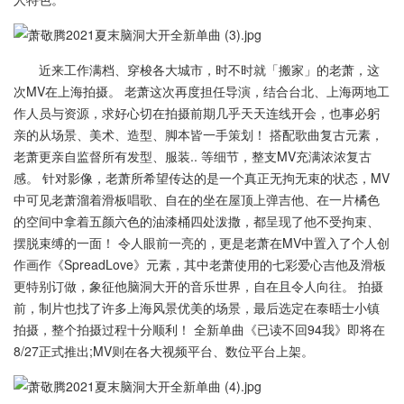
近来工作满档、穿梭各大城市，时不时就「搬家」的老萧，这
次MV在上海拍摄。 老萧这次再度担任导演，结合台北、上海两地工
作人员与资源，求好心切在拍摄前期几乎天天连线开会，也事必躬
亲的从场景、美术、造型、脚本皆一手策划！ 搭配歌曲复古元素，
老萧更亲自监督所有发型、服装.. 等细节，整支MV充满浓浓复古
感。 针对影像，老萧所希望传达的是一个真正无拘无束的状态，MV
中可见老萧溜着滑板唱歌、自在的坐在屋顶上弹吉他、在一片橘色
的空间中拿着五颜六色的油漆桶四处泼撒，都呈现了他不受拘束、
摆脱束缚的一面！ 令人眼前一亮的，更是老萧在MV中置入了个人创
作画作《SpreadLove》元素，其中老萧使用的七彩爱心吉他及滑板
更特别订做，象征他脑洞大开的音乐世界，自在且令人向往。 拍摄
前，制片也找了许多上海风景优美的场景，最后选定在泰晤士小镇
拍摄，整个拍摄过程十分顺利！ 全新单曲《已读不回94我》即将在
8/27正式推出;MV则在各大视频平台、数位平台上架。