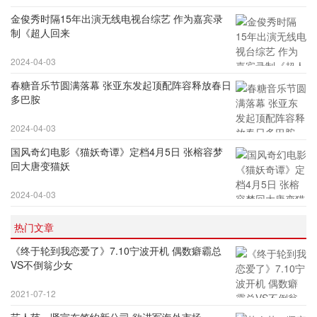
金俊秀时隔15年出演无线电视台综艺 作为嘉宾录
制《超人回来
2024-04-03
春糖音乐节圆满落幕 张亚东发起顶配阵容释放春日
多巴胺
2024-04-03
国风奇幻电影《猫妖奇谭》定档4月5日 张榕容梦
回大唐变猫妖
2024-04-03
热门文章
《终于轮到我恋爱了》7.10宁波开机 偶数癖霸总
VS不倒翁少女
2021-07-12