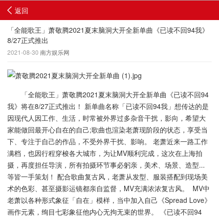
返回
「全能歌王」萧敬腾2021夏末脑洞大开全新单曲《已读不回94我》
8/27正式推出
2021-08-30
南方娱乐网
「全能歌王」萧敬腾2021夏末脑洞大开全新单曲《已读不回94
我》将在8/27正式推出！ 新单曲名称「已读不回94我」想传达的是
因现代人因工作、生活，时常被外界过多杂音干扰，影向，希望大
家能做回最开心自在的自己;歌曲也渲染老萧现阶段的状态，享受当
下、专注于自己的作品，不受外界干扰、影响。 老萧近来一路工作
满档，也因行程穿梭各大城市，为让MV顺利完成，这次在上海拍
摄，再度担任导演，所有拍摄环节事必躬亲，美术、场景、造型...
等皆一手策划！ 配合歌曲复古风，老萧从发型、服装搭配到现场美
术的色彩、甚至摄影运镜都亲自监督，MV充满浓浓复古风。 MV中
老萧以各种形式象征「自在」模样，当中加入自己《Spread Love》
画作元素，绚目七彩象征他内心无拘无束的世界。 《已读不回94