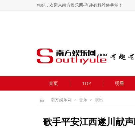
您好，欢迎来南方娱乐网-有趣有料雅俗共赏！
首页
TOP
明星
南方娱乐网
>
音乐
>
演出
歌手平安江西遂川献声