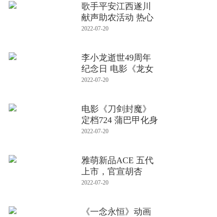
歌手平安江西遂川
献声助农活动 热心
公益推
2022-07-20
李小龙逝世49周年
纪念日 电影《龙女
孩》导
2022-07-20
电影《刀剑封魔》
定档724 蒲巴甲化身
封
2022-07-20
雅萌新品ACE 五代
上市，官宣胡杏
儿、于文文为
2022-07-20
《一念永恒》动画