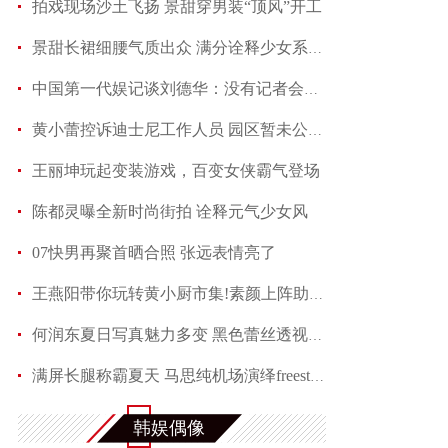
拍戏现场沙土飞扬 景甜穿男装“顶风”开工
景甜长裙细腰气质出众 满分诠释少女系优雅
中国第一代娱记谈刘德华：没有记者会不喜欢他
黄小蕾控诉迪士尼工作人员 园区暂未公开回应当事
王丽坤玩起变装游戏，百变女侠霸气登场
陈都灵曝全新时尚街拍 诠释元气少女风
07快男再聚首晒合照 张远表情亮了
王燕阳带你玩转黄小厨市集!素颜上阵助力嫣然天使
何润东夏日写真魅力多变 黑色蕾丝透视西装性感吸
满屏长腿称霸夏天 马思纯机场演绎freestyle
赵芮曝全新写真 笑靥如花展现十足冻龄魅力
韩娱偶像