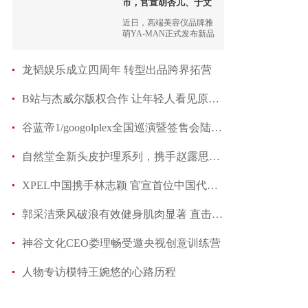
市，官宣胡杏儿、于文
文为品牌
近日，高端美容仪品牌雅
萌YA-MAN正式发布新品
ACE五代黄金五环射频
仪，并在新品上市之际官
宣了近期在第三季《乘风
龙韬娱乐成立四周年 转型出品跨界拓营
破浪的姐姐》中大放异彩
的两位知名演员、歌手
B站与杰威尔版权合作 让年轻人看见原创音乐
——胡杏儿
谷蓝帝1/googolplex全国巡演暨签售会陆续官宣
自然堂全新头皮护理系列，携手赵露思从根源改善头
XPEL中国携手林志颖 官宣首位中国代言人
郭采洁乘风破浪有效健身肌肉显著 直击心灵被访
神谷文化CEO娄理畅受邀央视创意训练营
人物专访模特王婉悠的心路历程