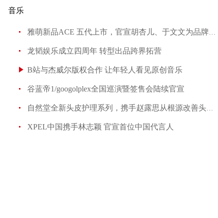
音乐
雅萌新品ACE 五代上市，官宣胡杏儿、于文文为品牌大使
龙韬娱乐成立四周年 转型出品跨界拓营
B站与杰威尔版权合作 让年轻人看见原创音乐
谷蓝帝1/googolplex全国巡演暨签售会陆续官宣
自然堂全新头皮护理系列，携手赵露思从根源改善头皮敏感
XPEL中国携手林志颖 官宣首位中国代言人