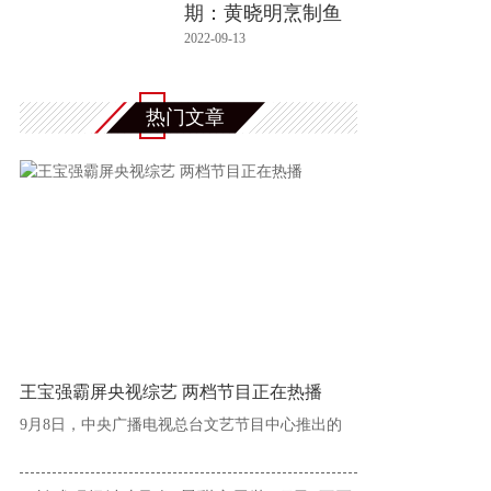
期：黄晓明烹制鱼
汤展现“烟
2022-09-13
热门文章
王宝强霸屏央视综艺 两档节目正在热播
9月8日，中央广播电视总台文艺节目中心推出的