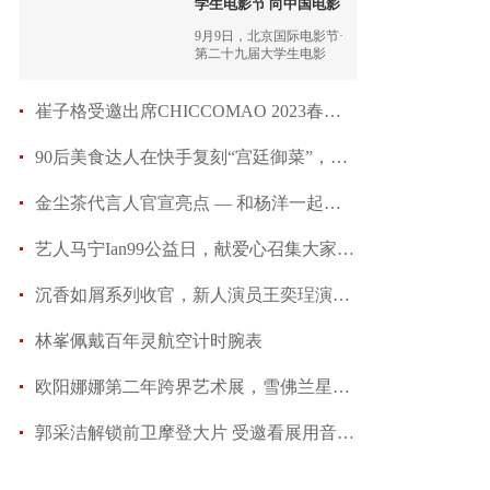
学生电影节 向中国电影
发
9月9日，北京国际电影节·
第二十九届大学生电影
节“青春之夜”圆满落幕，
知名电影人、优秀青年演
员、高校学生代表齐聚唱
崔子格受邀出席CHICCOMAO 2023春夏新品大秀 经
响青春之歌，汇聚年轻的
力量
90后美食达人在快手复刻“宫廷御菜”，靠工匠精神
金尘茶代言人官宣亮点 — 和杨洋一起冷泡夏天~
艺人马宁Ian99公益日，献爱心召集大家一起做好事
沉香如屑系列收官，新人演员王奕珵演技获肯定
林峯佩戴百年灵航空计时腕表
欧阳娜娜第二年跨界艺术展，雪佛兰星迈罗Seeker助
郭采洁解锁前卫摩登大片 受邀看展用音乐致敬艺