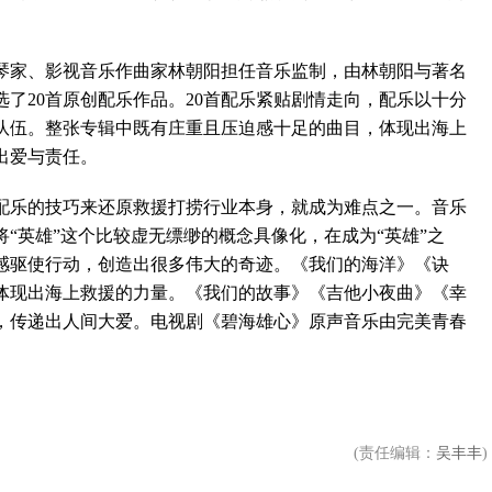
家、影视音乐作曲家林朝阳担任音乐监制，由林朝阳与著名
了20首原创配乐作品。20首配乐紧贴剧情走向，配乐以十分
队伍。整张专辑中既有庄重且压迫感十足的曲目，体现出海上
出爱与责任。
乐的技巧来还原救援打捞行业本身，就成为难点之一。音乐
“英雄”这个比较虚无缥缈的概念具像化，在成为“英雄”之
感驱使行动，创造出很多伟大的奇迹。《我们的海洋》《诀
体现出海上救援的力量。《我们的故事》《吉他小夜曲》《幸
，传递出人间大爱。电视剧《碧海雄心》原声音乐由完美青春
(责任编辑：
吴丰丰
)