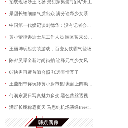
拍戏现场沙土飞扬 景甜穿男装“顶风”开工
景甜长裙细腰气质出众 满分诠释少女系优雅
中国第一代娱记谈刘德华：没有记者会不喜欢他
黄小蕾控诉迪士尼工作人员 园区暂未公开回应当事
王丽坤玩起变装游戏，百变女侠霸气登场
陈都灵曝全新时尚街拍 诠释元气少女风
07快男再聚首晒合照 张远表情亮了
王燕阳带你玩转黄小厨市集!素颜上阵助力嫣然天使
何润东夏日写真魅力多变 黑色蕾丝透视西装性感吸
满屏长腿称霸夏天 马思纯机场演绎freestyle
赵芮曝全新写真 笑靥如花展现十足冻龄魅力
韩娱偶像