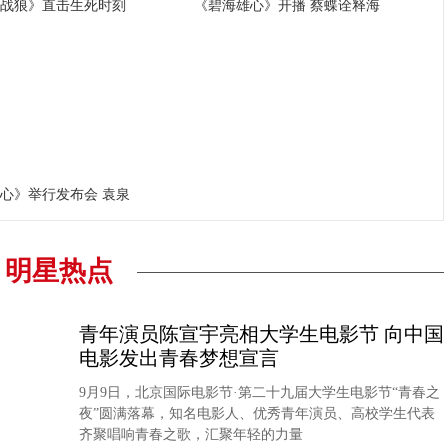
战狼》直击生死时刻
《碧海雄心》开播 蔡蝶诠释海
李秀满总制作人出席第二届世界文化产业论坛，并发
权俞利亲自剧透《Bossam - Steal the Fate》下
心》举行发布会 袁泉
明星热点
“Double Million Seller”NCT DREAM专辑《味 (
NCT 127日本迷你专辑《LOVEHOLIC》荣登Oricon专
青年演员陈宣宇亮相大学生电影节 向中国
电影发出青春梦想宣言
9月9日，北京国际电影节·第二十九届大学生电影节“青春之
夜”圆满落幕，知名电影人、优秀青年演员、高校学生代表
齐聚唱响青春之歌，汇聚年轻的力量