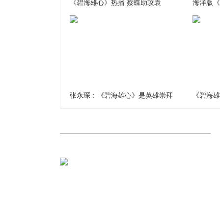
《碧海雄心》热播 蔡蝶助攻袁
海洋版《
张永琛：《碧海雄心》是英雄崇拜
《碧海雄