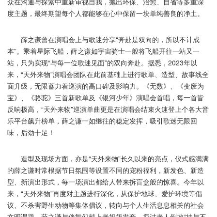
众在沟通与探索中重新审视自我，抛出环保、治愈、自省等多重深
度主题，最终期望每个人都能够在心中保留一块单纯善良的净土。
薛之谦曾在演唱会上与歌迷分享“奔赴是双向的，所以不计成
本”。乘着星际飞船，薛之谦如宇宙骑士一般将飞船开往一站又一
站，只为实现“与每一位歌迷见面”的双向奔赴。据悉，2023年以
来，“天外来物”演唱会团队在此前基础上进行歌单、造型、故事线全
面升级，无限蓄力着巡演的高口碑及影响力。《无数》、《变废为
宝》、《骆驼》三首新歌单及《银河少年》演唱会首唱，每一首皆
反响极高，“天外来物”巡演单曲更是在演唱会结束火速登上个各大音
乐平台飙升榜单，薛之谦一如继往的稳定发挥，吸引歌迷无限回
味，后劲十足！
造型及现场方面，亦是“天外来物”长久以来的亮点，仪式感满满
的薛之谦时常根据节日氛围等设置不同的宠粉福利，新发色、新造
型、新演出形式，每一场演出都给人带来拆盲盒般的惊喜。今年以
来，“天外来物”再度对主题进行深化，从保护地球、爱护环境等倡
议、不杀害野生动物等集体倡议，转向与个人生活息息相关的社会
文明课题。薛之谦与伴舞们戴上老奶奶发套，探讨老人倒地“扶与不