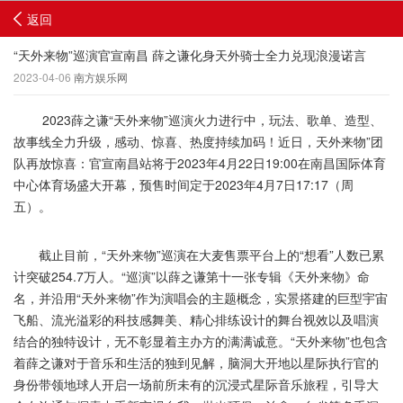
返回
“天外来物”巡演官宣南昌 薛之谦化身天外骑士全力兑现浪漫诺言
2023-04-06
南方娱乐网
2023薛之谦“天外来物”巡演火力进行中，玩法、歌单、造型、
故事线全力升级，感动、惊喜、热度持续加码！近日，天外来物”团
队再放惊喜：官宣南昌站将于2023年4月22日19:00在南昌国际体育
中心体育场盛大开幕，预售时间定于2023年4月7日17:17（周
五）。
截止目前，“天外来物”巡演在大麦售票平台上的“想看”人数已累
计突破254.7万人。“巡演”以薛之谦第十一张专辑《天外来物》命
名，并沿用“天外来物”作为演唱会的主题概念，实景搭建的巨型宇宙
飞船、流光溢彩的科技感舞美、精心排练设计的舞台视效以及唱演
结合的独特设计，无不彰显着主办方的满满诚意。“天外来物”也包含
着薛之谦对于音乐和生活的独到见解，脑洞大开地以星际执行官的
身份带领地球人开启一场前所未有的沉浸式星际音乐旅程，引导大