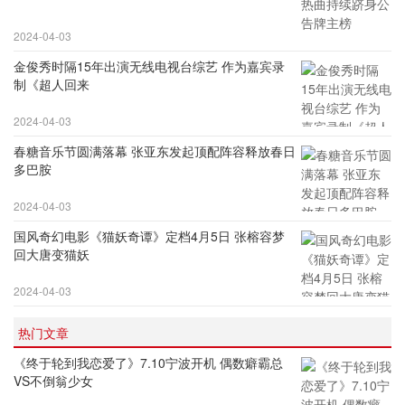
2024-04-03
金俊秀时隔15年出演无线电视台综艺 作为嘉宾录
制《超人回来
2024-04-03
春糖音乐节圆满落幕 张亚东发起顶配阵容释放春日
多巴胺
2024-04-03
国风奇幻电影《猫妖奇谭》定档4月5日 张榕容梦
回大唐变猫妖
2024-04-03
热门文章
《终于轮到我恋爱了》7.10宁波开机 偶数癖霸总
VS不倒翁少女