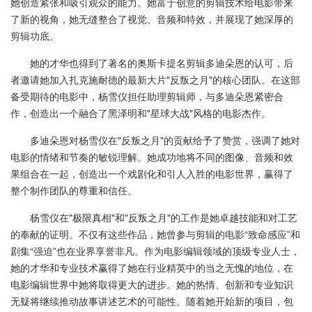
她创造紧张和吸引观众的能力。她富于创意的剪辑技术给电影带来
了新的视角，她无缝整合了视觉、音频和特效，并展现了她深厚的
剪辑功底。
她的才华也得到了著名的奥斯卡提名剪辑多迪朵恩的认可，后
者邀请她加入扎克施耐德的最新大片"反叛之月"的核心团队。在这部
备受期待的电影中，杨雪仪担任助理剪辑师，与多迪朵恩紧密合
作，创造出一个融合了黑泽明和"星球大战"风格的电影杰作。
多迪朵恩对杨雪仪在"反叛之月"的贡献给予了赞赏，强调了她对
电影的情绪和节奏的敏锐理解。她成功地将不同的图像、音频和效
果组合在一起，创造出一个戏剧化和引人入胜的电影世界，赢得了
整个制作团队的尊重和信任。
杨雪仪在"极限真相"和"反叛之月"的工作是她卓越技能和对工艺
的奉献的证明。不仅有这些作品，她曾参与剪辑的电影“致命感应”和
剧集“强迫”也在业界享誉非凡。作为电影编辑领域的顶级专业人士，
她的才华和专业技术赢得了她在行业精英中的当之无愧的地位，在
电影编辑世界中她将取得更大的进步。她的热情、创新和专业知识
无疑将继续推动故事讲述艺术的可能性。随着她开始新的项目，包