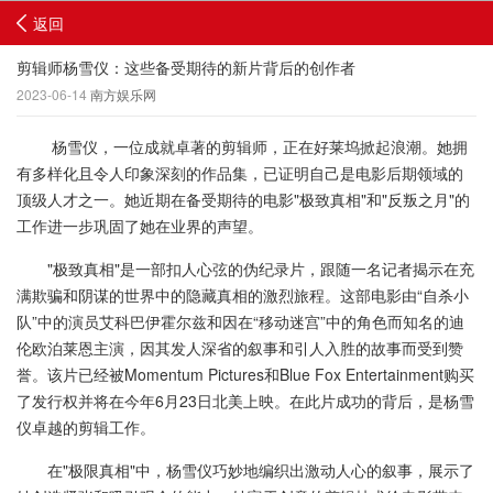
返回
剪辑师杨雪仪：这些备受期待的新片背后的创作者
2023-06-14
南方娱乐网
杨雪仪，一位成就卓著的剪辑师，正在好莱坞掀起浪潮。她拥
有多样化且令人印象深刻的作品集，已证明自己是电影后期领域的
顶级人才之一。她近期在备受期待的电影"极致真相"和"反叛之月"的
工作进一步巩固了她在业界的声望。
"极致真相"是一部扣人心弦的伪纪录片，跟随一名记者揭示在充
满欺骗和阴谋的世界中的隐藏真相的激烈旅程。这部电影由“自杀小
队”中的演员艾科巴伊霍尔兹和因在“移动迷宫”中的角色而知名的迪
伦欧泊莱恩主演，因其发人深省的叙事和引人入胜的故事而受到赞
誉。该片已经被Momentum Pictures和Blue Fox Entertainment购买
了发行权并将在今年6月23日北美上映。在此片成功的背后，是杨雪
仪卓越的剪辑工作。
在"极限真相"中，杨雪仪巧妙地编织出激动人心的叙事，展示了