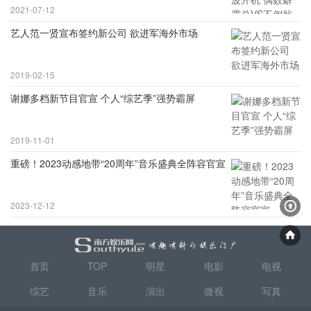
2021-07-12
艺人范一贤宣布签约新公司 欲进军海外市场
2019-02-15
谢娜多档新节目官宣 个人“综艺季”强势霸屏
2019-11-01
重磅！2023动感地带“20周年”音乐盛典全阵容官宣
2023-12-12
首页
TOP
明星
电影
电视
综艺
音乐
演出
微视
写真