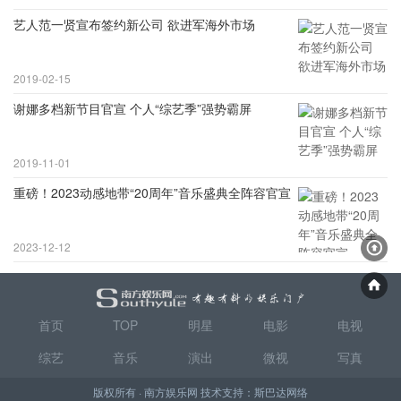
艺人范一贤宣布签约新公司 欲进军海外市场
2019-02-15
谢娜多档新节目官宣 个人“综艺季”强势霸屏
2019-11-01
重磅！2023动感地带“20周年”音乐盛典全阵容官宣
2023-12-12
首页
TOP
明星
电影
电视
综艺
音乐
演出
微视
写真
版权所有 · 南方娱乐网 技术支持：
斯巴达网络