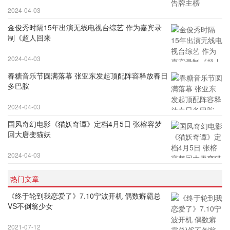
2024-04-03
金俊秀时隔15年出演无线电视台综艺 作为嘉宾录
制《超人回来
2024-04-03
春糖音乐节圆满落幕 张亚东发起顶配阵容释放春日
多巴胺
2024-04-03
国风奇幻电影《猫妖奇谭》定档4月5日 张榕容梦
回大唐变猫妖
2024-04-03
热门文章
《终于轮到我恋爱了》7.10宁波开机 偶数癖霸总
VS不倒翁少女
2021-07-12