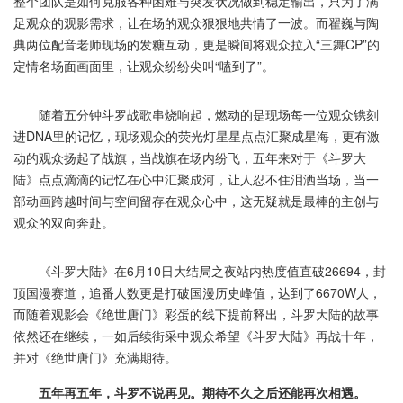
整个团队是如何克服各种困难与突发状况做到稳定输出，只为了满
足观众的观影需求，让在场的观众狠狠地共情了一波。而翟巍与陶
典两位配音老师现场的发糖互动，更是瞬间将观众拉入“三舞CP”的
定情名场面画面里，让观众纷纷尖叫“嗑到了”。
随着五分钟斗罗战歌串烧响起，燃动的是现场每一位观众镌刻
进DNA里的记忆，现场观众的荧光灯星星点点汇聚成星海，更有激
动的观众扬起了战旗，当战旗在场内纷飞，五年来对于《斗罗大
陆》点点滴滴的记忆在心中汇聚成河，让人忍不住泪洒当场，当一
部动画跨越时间与空间留存在观众心中，这无疑就是最棒的主创与
观众的双向奔赴。
《斗罗大陆》在6月10日大结局之夜站内热度值直破26694，封
顶国漫赛道，追番人数更是打破国漫历史峰值，达到了6670W人，
而随着观影会《绝世唐门》彩蛋的线下提前释出，斗罗大陆的故事
依然还在继续，一如后续街采中观众希望《斗罗大陆》再战十年，
并对《绝世唐门》充满期待。
五年再五年，斗罗不说再见。期待不久之后还能再次相遇。