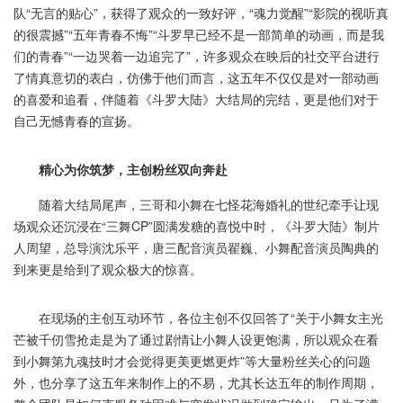
队“无言的贴心”，获得了观众的一致好评，“魂力觉醒”“影院的视听真
的很震撼”“五年青春不悔”“斗罗早已经不是一部简单的动画，而是我
们的青春”“一边哭着一边追完了”，许多观众在映后的社交平台进行
了情真意切的表白，仿佛于他们而言，这五年不仅仅是对一部动画
的喜爱和追看，伴随着《斗罗大陆》大结局的完结，更是他们对于
自己无憾青春的宣扬。
精心为你筑梦，主创粉丝双向奔赴
随着大结局尾声，三哥和小舞在七怪花海婚礼的世纪牵手让现
场观众还沉浸在“三舞CP”圆满发糖的喜悦中时，《斗罗大陆》制片
人周望，总导演沈乐平，唐三配音演员翟巍、小舞配音演员陶典的
到来更是给到了观众极大的惊喜。
在现场的主创互动环节，各位主创不仅回答了“关于小舞女主光
芒被千仞雪抢走是为了通过剧情让小舞人设更饱满，所以观众在看
到小舞第九魂技时才会觉得更美更燃更炸”等大量粉丝关心的问题
外，也分享了这五年来制作上的不易，尤其长达五年的制作周期，