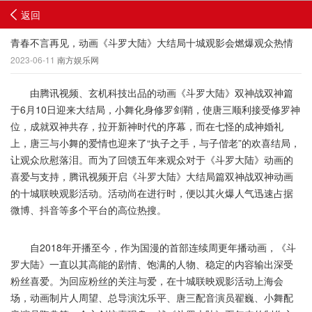
返回
青春不言再见，动画《斗罗大陆》大结局十城观影会燃爆观众热情
2023-06-11
南方娱乐网
由腾讯视频、玄机科技出品的动画《斗罗大陆》双神战双神篇
于6月10日迎来大结局，小舞化身修罗剑鞘，使唐三顺利接受修罗神
位，成就双神共存，拉开新神时代的序幕，而在七怪的成神婚礼
上，唐三与小舞的爱情也迎来了“执子之手，与子偕老”的欢喜结局，
让观众欣慰落泪。而为了回馈五年来观众对于《斗罗大陆》动画的
喜爱与支持，腾讯视频开启《斗罗大陆》大结局篇双神战双神动画
的十城联映观影活动。活动尚在进行时，便以其火爆人气迅速占据
微博、抖音等多个平台的高位热搜。
自2018年开播至今，作为国漫的首部连续周更年播动画，《斗
罗大陆》一直以其高能的剧情、饱满的人物、稳定的内容输出深受
粉丝喜爱。为回应粉丝的关注与爱，在十城联映观影活动上海会
场，动画制片人周望、总导演沈乐平、唐三配音演员翟巍、小舞配