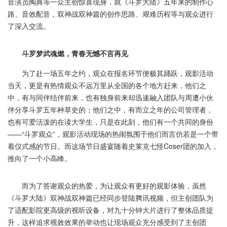
音演员陶典等一众主创惊喜现身，就《斗罗大陆》五年来的制作心
路、音效配音，双神战双神篇的创作思路、艰难历程等与观众进行
了深入交流。
斗罗梦武魂燃，青春无憾不言再见
为了赴一场五年之约，观众在报名环节便极其踊跃，观影活动
当天，更是有热情观众不远万里从全国的各个地方赶来，他们之
中，有与同伴结伴前来，也有独身前来却迅速融入团队与周遭小伙
伴分享斗罗五年种草史的；他们之中，有而立之年的公司管理者，
也有可爱活泼的在读大学生，只是在此刻，他们有一个共同的身份
——“斗罗观众”，观影活动现场的热闹氛围于他们而言仿若是一个带
着仪式感的节日。而这场节日盛宴随着史莱克七怪Coser团的加入，
推向了一个小高峰。
而为了答谢观众的热爱，为让观众有更好的观影体验，虽然
《斗罗大陆》双神战双神篇已经同步登陆腾讯视频，但主创团队为
了适配影院更高级的视听设备，对九十分钟大片进行了整体品质提
升，这样追求视效效果的举动也让现场观众充分感受到了主创团