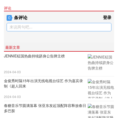
评论
条评论
登录
0
来说两句吧...
最新文章
JENNIE柾国热曲持续跻身公告牌主榜
2024-04-03
金俊秀时隔15年出演无线电视台综艺 作为嘉宾录
制《超人回来
2024-04-03
春糖音乐节圆满落幕 张亚东发起顶配阵容释放春日
多巴胺