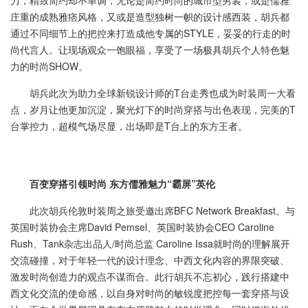
力，精致简约却不单调，无论是简约时尚的城市型男装，或是儒雅
庄重的成熟雅痞风格，又或是造型独树一帜的设计感西装，胡兵都
通过不同细节上的把控来打造成他专属的STYLE，妥妥的行走的时
尚代言人。让现场观众一饱眼福，享受了一场极具胡兵个人特色魅
力的时尚SHOW。
胡兵此次为助力全球新锐设计师的T台走秀也成为时装周一大看
点，岁月让他更加沉淀，聚光灯下的时尚穿搭与出色表现，完美的T
台掌控力，超模气场尽显，出场即是T台上的东方王者。
百变穿搭引领时尚 东方儒雅魅力“霸屏”英伦
此次胡兵伦敦时装周之旅受邀出席BFC Network Breakfast。与
英国时装协会主席David Pemsel、英国时装协会CEO Caroline
Rush、Tank杂志出品人/时尚总监 Caroline Issa就时尚的理解展开
交流碰撞，对于年轻一代的设计理念、中西文化内容的界限突破、
激发时尚创造力的观点不谋而合。此行胡兵不忘初心，践行搭建中
西文化交流的使命感，以自身对时尚的敏锐度把控每一套穿搭与设