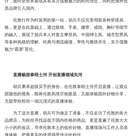
计，面向全世界展现具有东方儒雅魅力的时尚理念，同时把海外优
质品牌引入国内。
伦敦行作为时装周的第一站，胡兵不仅完美驾驭各种穿搭风
格，更是在此基础上，通过眼镜、手表、腰带、戒指、胸针等细节
的融入，展现了胡兵本人对复古摩登风、中国绅士风、城市型男风
等各种风格的理解。经典与潮流碰撞，率性与雅痞并生，东方儒雅
魅力“霸屏”英伦。
直播畅游泰晤士河 开创直播领域先河
胡兵秉承超级买手的身份，在伦敦泰晤士河开启直播，让观众
跟随他的视角，既将伦敦风情尽收眼底，又能体验国外好物分享，
无疑带给粉丝一场沉浸式的直播体验。
为了这次直播，胡兵可为做足了准备，不仅走访了伦敦的各大
品牌店，为粉丝寻找远低于国内价格的商品。更是逛遍了伦敦大大
小小的药妆店，寻求伦敦本土的低价好物。直播现场与工作人员亲
身体验，把最真实的使用感受传达给粉丝。