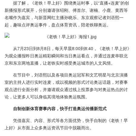
据了解，《老铁！早上好》围绕奥运时事，以“直播+连麦”的创
新播报形式展开，分别邀请张绍刚、傅首尔、谢楠、小鹿、黄西等
名嘴作为嘉宾，与新晋网红主播孙晓乐、东京观察记者刘语熙一
起，趣味点评奥运事件，盘点体育资讯，陪老铁聊奥运。
从7月23日到8月8日，每天早晨8:00到8:40，《老铁！早上好》
为观众播报昨日奥运精彩瞬间和当日奥运看点，并通过连麦串联北
京和东京两地直播，让老铁实时感受奥运城市的人文风情。
在节目中，刘语熙以及各项目奥运冠军和文艺明星与北京演播
室的主持人进行实时连麦，或以视频的形式讨论奥运话题，对赛事
观点进行全面分析，并邀请观众通过线上投票参与对奥运热点的讨
论，让更多人可以身临其境地体验奥运氛围。
自制创新体育赛事内容，快手打造奥运传播新范式
凭借嘉宾、内容、形式等各方面优势，快手自制的《老铁！早
上好》从市面上众多奥运资讯节目中脱颖而出。