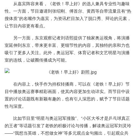
从嘉宾阵容来看，《老铁！早上好》的选人兼具专业性与趣味
性。一方面，节目邀请到张绍刚、傅首尔、黄西等自带流量且有“热
搜体质”的名嘴作为嘉宾，为资讯栏目加入了脱口秀、辩论的元素，
让节目内容更有看点。
另一方面，东京观察记者刘语熙提供了独家奥运视角，将演播
室延伸到东京，带来更丰富、更细节性的内容，其独特的亲和力也
吸引了更多人关注。此外，奥运冠军、体育记者和文艺明星与演播
室的连线，让破圈传播成为可能。
在内容上，快手作为持权转播商，可以在《老铁！早上好》节
目中播放奥运赛事精彩画面，使其内容更加生动详实。而节目中设
置的讨论话题既有新颖有趣的，也有引人深思的，赋予了节目话题
性与深度。
比如节目里“明星与奥运冠军撞脸”、“小区大爷才是乒乓球真正
的王者”等话题引发了老铁的积极讨论与传播，解读奥运冠军刘灵玲
——“我想当英雄，不想做女神”等多元观点金句频出，引起观众共