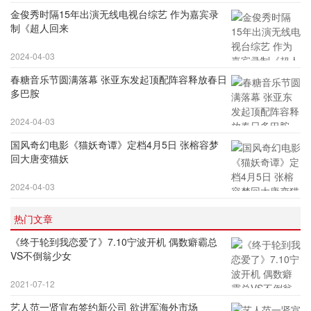
金俊秀时隔15年出演无线电视台综艺 作为嘉宾录
制《超人回来
2024-04-03
春糖音乐节圆满落幕 张亚东发起顶配阵容释放春日
多巴胺
2024-04-03
国风奇幻电影《猫妖奇谭》定档4月5日 张榕容梦
回大唐变猫妖
2024-04-03
热门文章
《终于轮到我恋爱了》7.10宁波开机 偶数癖霸总
VS不倒翁少女
2021-07-12
艺人范一贤宣布签约新公司 欲进军海外市场