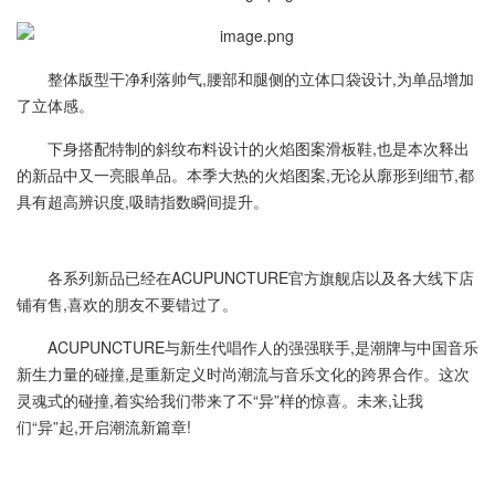
整体版型干净利落帅气,腰部和腿侧的立体口袋设计,为单品增加
了立体感。
下身搭配特制的斜纹布料设计的火焰图案滑板鞋,也是本次释出
的新品中又一亮眼单品。本季大热的火焰图案,无论从廓形到细节,都
具有超高辨识度,吸睛指数瞬间提升。
各系列新品已经在ACUPUNCTURE官方旗舰店以及各大线下店
铺有售,喜欢的朋友不要错过了。
ACUPUNCTURE与新生代唱作人的强强联手,是潮牌与中国音乐
新生力量的碰撞,是重新定义时尚潮流与音乐文化的跨界合作。这次
灵魂式的碰撞,着实给我们带来了不“异”样的惊喜。未来,让我
们“异”起,开启潮流新篇章!