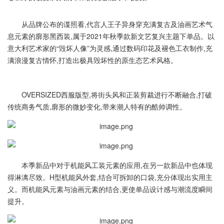
从品牌公布的谍照看,代言人王子异身穿充满复古及油画艺术气
息元素的廓形黑西装,属于2021年秋季款新文艺复兴主题下单品。以
意大利艺术家的“毁坏人像”为灵感,通过数码印花及褪色工衣制作,充
满浪漫复古情怀,打造出极具毁坏性的原生态艺术风格。
OVERSIZED西服版型,将街头风和正装剪裁进行不断融合,打破
传统商务气质,廓形的微妙变化,带来潮人特有的酷帅调性。
本季新品中对于机能风工装元素的应用,在另一款新品中也体现
得淋漓尽致。H型机能风外套,结合可拆卸的口袋,充分体现出实用主
义。而机能风元素与油画元素的结合,更使单品设计感与潮流度瞬间
提升。