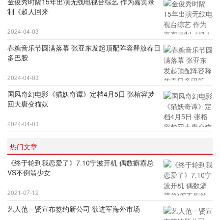
金俊秀时隔15年出演无线电视台综艺 作为嘉宾录
制《超人回来
2024-04-03
春糖音乐节圆满落幕 张亚东发起顶配阵容释放春日
多巴胺
2024-04-03
国风奇幻电影《猫妖奇谭》定档4月5日 张榕容梦
回大唐变猫妖
2024-04-03
热门文章
《终于轮到我恋爱了》7.10宁波开机 偶数癖霸总
VS不倒翁少女
2021-07-12
艺人范一贤宣布签约新公司 欲进军海外市场