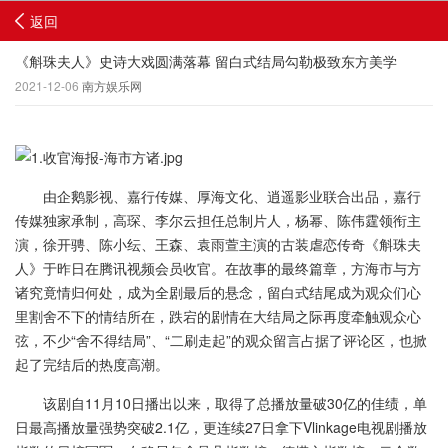
返回
《斛珠夫人》史诗大戏圆满落幕 留白式结局勾勒极致东方美学
2021-12-06
南方娱乐网
由企鹅影视、嘉行传媒、厚海文化、逍遥影业联合出品，嘉行
传媒独家承制，高琛、李尔云担任总制片人，杨幂、陈伟霆领衔主
演，徐开骋、陈小纭、王森、袁雨萱主演的古装虐恋传奇《斛珠夫
人》于昨日在腾讯视频会员收官。在故事的最终篇章，方海市与方
诸究竟情归何处，成为全剧最后的悬念，留白式结尾成为观众们心
里割舍不下的情结所在，跌宕的剧情在大结局之际再度牵触观众心
弦，不少“舍不得结局”、“二刷走起”的观众留言占据了评论区，也掀
起了完结后的热度高潮。
该剧自11月10日播出以来，取得了总播放量破30亿的佳绩，单
日最高播放量强势突破2.1亿，更连续27日拿下Vlinkage电视剧播放