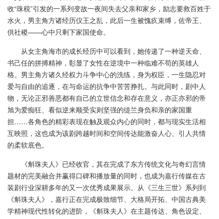
收“珠税”引发的一系列变故一夜间失去父亲和家乡，励志要救百姓于
水火，男主角方诸经历仪王之乱，此后一生被愧疚束缚，佐帝王、
供社稷——心中只剩下家国使命。
从女主角海市的成长经历中可以看到，她传递了一种逆天命、
书己任的拼搏精神，彰显了女性在逆境中一种临难不苟的英雄人
格。男主角方诸久经权力斗争中心的洗练，身为权臣，一生隐忍对
爱与自由的追逐，在与命运的抗争中苦苦挣扎。与此同时，剧中人
物，无论正邪善恶都有自己的立世信念和存在意义，亦正亦邪的帝
旭为爱痴狂、看似逆来顺受实则坚强的缇兰身负和亲的家国重
担……各角色的精彩表现在触及观众内心的同时，都与现实生活相
互映照，这也成为该剧跨越时间和空间传达能激奋人心、引人共情
的柔软底色。
《斛珠夫人》已经收官，其在完成了东方传统文化与奇幻言情
题材的完美融合并赢得口碑和播放量的同时，也成为嘉行传媒在古
装剧行业深耕多年的又一次优秀成果展示。从《三生三世》系列到
《斛珠夫人》，嘉行正在完成极致细节、大格局开拓、中国古典美
学精神现代性转化的进阶，《斛珠夫人》在主题传达、角色设定、