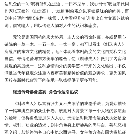
达思念的一句“我有所思在远道，一日不见兮，我心悄悄”取自宋代词
作家张玉娘的《山之高》，“发糖”时给观众以雾锁朦胧的婉约美，而
剧中吟诵的“惆怅东栏一株雪，人生看得几清明”则出自大文豪苏轼的
词，借物喻人，用以传达人物对人生的认识和态度。
无论是家国同构的宏大格局、主人公的宿命纠葛，亦或是用心
铺陈的一草一木、一石一水、一饮一宴，都可以看出《斛珠夫人》
所蕴含的东方文化的精髓，无不体现着本剧高度的文化自觉和文化
自信。奇情绝爱与东方美学的糅合，使《斛珠夫人》做到了内容和
意境的高度统一，这种剧情内外的美学艺术带来的文化输出，不仅
满足当代年轻观众注重内容审美和精神价值的观剧诉求，更为国风
国粹在新时代背景下的传承与弘扬提供了更多可能。
锻造传奇群像盛宴 角色命运引热议
《斛珠夫人》以富有张力又不失细节的戏剧手法，为观众描绘
了一幅丰满立体的众生长卷。该剧对大背景下每一个人物的多层面
的诠释，使得角色更加深入人心。无论是对既定命运的反抗还是爱
情、权利、功业的追求，剧中角色身上所掺杂的黑与白、善与恶相
互交织，却始终为各自心中执念而追寻。女主角方海市因为帝旭征