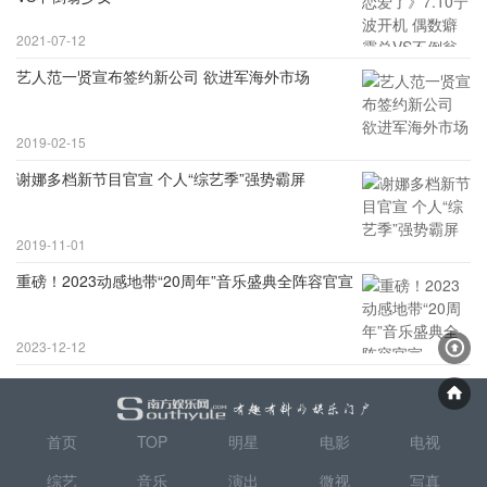
2021-07-12
艺人范一贤宣布签约新公司 欲进军海外市场
2019-02-15
谢娜多档新节目官宣 个人“综艺季”强势霸屏
2019-11-01
重磅！2023动感地带“20周年”音乐盛典全阵容官宣
2023-12-12
首页
TOP
明星
电影
电视
综艺
音乐
演出
微视
写真