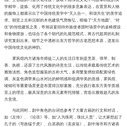
学精华，提炼、化用了传统文化中的很多意象表达，在置景和人物
的服饰上都展示出了中国传统美学中“天人合一、和谐共生”的美学追
求。朝堂上古朴沉郁的木色建筑气势恢弘，暗喻了“天方地圆”、“对
仗”的传统建筑之美，帝旭设宴招待外族使者团时场景中的桌椅摆设
和食物摆放，也综合了各个朝代的礼规范模式，将古代筵席的礼制
讲究复刻出来。细节之中透析出东方哲学的古老思想本原，迸发出
中国传统文化的神韵。
霁风馆内方诸海市师徒二人的生活日常则是烹茶、弹琴、制
香、执棋，还原了古代风雅的诗意生活，以传统承载着传统艺术的
雅致淡然。角色造型服装的古朴大气，多用繁复绣纹搭配黄绿色
调、灰蓝色调带来山水对比的鲜明感和低调华美的质感，霁风馆、
绫锦司等重要场景更是布置得沉郁素雅，充分践行着东方美学质感
至上的理念，极具深意的古典元素寄托情愫，营造出雅致超凡的东
方意境。
与此同时，剧中角色的台词也参考了大量古籍的行文和对话，
如《左传》、《论语》等。如“人为珠死，珠比人贵”，让大家想起了
孔子的《苛政猛于虎》、白居易的《卖炭翁》。剧中海市和方诸表