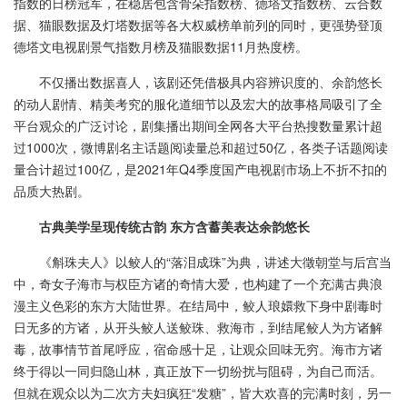
指数的日榜冠军，在稳居包含骨朵指数榜、德塔文指数榜、云合数
据、猫眼数据及灯塔数据等各大权威榜单前列的同时，更强势登顶
德塔文电视剧景气指数月榜及猫眼数据11月热度榜。
不仅播出数据喜人，该剧还凭借极具内容辨识度的、余韵悠长
的动人剧情、精美考究的服化道细节以及宏大的故事格局吸引了全
平台观众的广泛讨论，剧集播出期间全网各大平台热搜数量累计超
过1000次，微博剧名主话题阅读量总和超过50亿，各类子话题阅读
量合计超过100亿，是2021年Q4季度国产电视剧市场上不折不扣的
品质大热剧。
古典美学呈现传统古韵 东方含蓄美表达余韵悠长
《斛珠夫人》以鲛人的“落泪成珠”为典，讲述大徵朝堂与后宫当
中，奇女子海市与权臣方诸的奇情大爱，也构建了一个充满古典浪
漫主义色彩的东方大陆世界。在结局中，鲛人琅嬛救下身中剧毒时
日无多的方诸，从开头鲛人送鲛珠、救海市，到结尾鲛人为方诸解
毒，故事情节首尾呼应，宿命感十足，让观众回味无穷。海市方诸
终于得以一同归隐山林，真正放下一切纷扰与阻碍，为自己而活。
但就在观众以为二次方夫妇疯狂“发糖”，皆大欢喜的完满时刻，另一