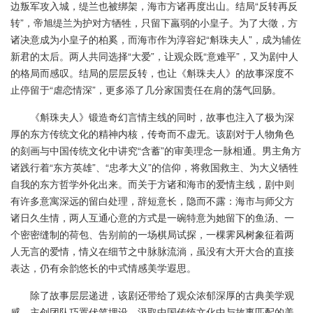
边叛军攻入城，缇兰也被绑架，海市方诸再度出山。结局“反转再反
转”，帝旭缇兰为护对方牺牲，只留下羸弱的小皇子。为了大徵，方
诸决意成为小皇子的柏奚，而海市作为淳容妃“斛珠夫人”，成为辅佐
新君的太后。两人共同选择“大爱”，让观众既“意难平”，又为剧中人
的格局而感叹。结局的层层反转，也让《斛珠夫人》的故事深度不
止停留于“虐恋情深”，更多添了几分家国责任在肩的荡气回肠。
《斛珠夫人》锻造奇幻言情主线的同时，故事也注入了极为深
厚的东方传统文化的精神内核，传奇而不虚无。该剧对于人物角色
的刻画与中国传统文化中讲究“含蓄”的审美理念一脉相通。男主角方
诸践行着“东方英雄”、“忠孝大义”的信仰，将救国救主、为大义牺牲
自我的东方哲学外化出来。而关于方诸和海市的爱情主线，剧中则
有许多意寓深远的留白处理，辞短意长，隐而不露：海市与师父方
诸日久生情，两人互通心意的方式是一碗特意为她留下的鱼汤、一
个密密缝制的荷包、告别前的一场棋局试探，一棵霁风树象征着两
人无言的爱情，情义在细节之中脉脉流淌，虽没有大开大合的直接
表达，仍有余韵悠长的中式情感美学遐思。
除了故事层层递进，该剧还带给了观众浓郁深厚的古典美学观
感。主创团队巧置伏笔埋设，汲取中国传统文化中与故事匹配的美