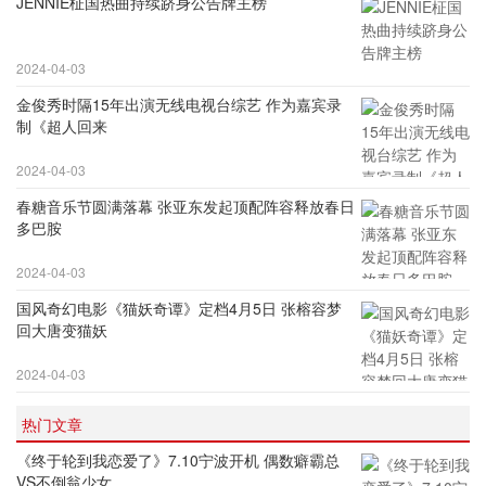
JENNIE柾国热曲持续跻身公告牌主榜
2024-04-03
金俊秀时隔15年出演无线电视台综艺 作为嘉宾录
制《超人回来
2024-04-03
春糖音乐节圆满落幕 张亚东发起顶配阵容释放春日
多巴胺
2024-04-03
国风奇幻电影《猫妖奇谭》定档4月5日 张榕容梦
回大唐变猫妖
2024-04-03
热门文章
《终于轮到我恋爱了》7.10宁波开机 偶数癖霸总
VS不倒翁少女