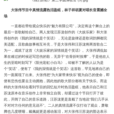
大张伟节目中真情流露热泪盈眶，林子祥胡夏对唱长音震撼全
场
一直都在带给观众快乐的“魅力有限公司”，决定将这个舞台上的
最后一首歌献给自己。两人发现汪苏泷创作的《大娱乐家》和大张
伟创作的《我的深情就是个笑话》，无论是旋律还是歌词韵脚都完
美适配，且歌曲故事相互补充，于是大张伟和汪苏泷将两首歌合二
为一，成就了这首《大娱乐家的深情就是个笑话》。大张伟调侃如
果在难过的时候还写悲伤的歌，无异于“在骨折时按摩”，于是他在人
生的至暗时刻写下《阳光彩虹小白马》，却被不了解的人认为是
个“笑话”，便有了《我的深情就是个笑话》这首歌，罕见地将自己的
另一面展现了出来。大张伟把“为大家带来快乐”视为自己的使命，即
便有悲伤也要去主动拥抱，因此他的歌大部分都有关于快乐。而这
样的大张伟却在看到节目的回忆短片时热泪盈眶，他表示自己和汪
苏泷原本在音乐创作上非常独立自我，却通过这个节目打开了彼
此，开阔了自己的音乐道路，汪苏泷更是直截了当地说“我们几乎从
不对对方任何的意见说不”。二人的真情流露不仅打动了观众，萧敬
腾也几度哽咽，戴佩妮更是感动落泪，对大张伟汪苏泷的豁达表示