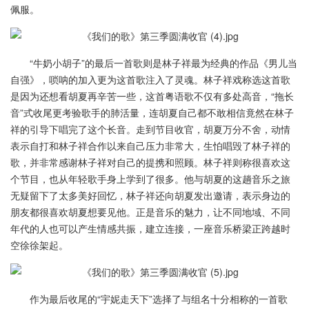
佩服。
“牛奶小胡子”的最后一首歌则是林子祥最为经典的作品《男儿当
自强》，唢呐的加入更为这首歌注入了灵魂。林子祥戏称选这首歌
是因为还想看胡夏再辛苦一些，这首粤语歌不仅有多处高音，“拖长
音”式收尾更考验歌手的肺活量，连胡夏自己都不敢相信竟然在林子
祥的引导下唱完了这个长音。走到节目收官，胡夏万分不舍，动情
表示自打和林子祥合作以来自己压力非常大，生怕唱毁了林子祥的
歌，并非常感谢林子祥对自己的提携和照顾。林子祥则称很喜欢这
个节目，也从年轻歌手身上学到了很多。他与胡夏的这趟音乐之旅
无疑留下了太多美好回忆，林子祥还向胡夏发出邀请，表示身边的
朋友都很喜欢胡夏想要见他。正是音乐的魅力，让不同地域、不同
年代的人也可以产生情感共振，建立连接，一座音乐桥梁正跨越时
空徐徐架起。
作为最后收尾的“宇妮走天下”选择了与组名十分相称的一首歌