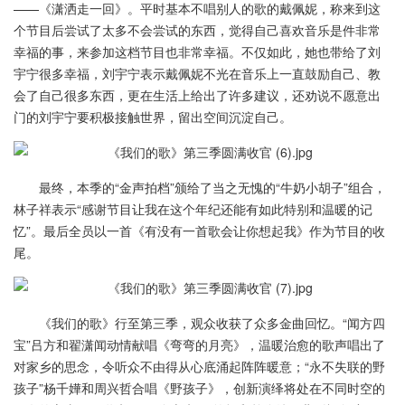
——《潇洒走一回》。平时基本不唱别人的歌的戴佩妮，称来到这
个节目后尝试了太多不会尝试的东西，觉得自己喜欢音乐是件非常
幸福的事，来参加这档节目也非常幸福。不仅如此，她也带给了刘
宇宁很多幸福，刘宇宁表示戴佩妮不光在音乐上一直鼓励自己、教
会了自己很多东西，更在生活上给出了许多建议，还劝说不愿意出
门的刘宇宁要积极接触世界，留出空间沉淀自己。
最终，本季的“金声拍档”颁给了当之无愧的“牛奶小胡子”组合，
林子祥表示“感谢节目让我在这个年纪还能有如此特别和温暖的记
忆”。最后全员以一首《有没有一首歌会让你想起我》作为节目的收
尾。
《我们的歌》行至第三季，观众收获了众多金曲回忆。“闻方四
宝”吕方和翟潇闻动情献唱《弯弯的月亮》，温暖治愈的歌声唱出了
对家乡的思念，令听众不由得从心底涌起阵阵暖意；“永不失联的野
孩子”杨千嬅和周兴哲合唱《野孩子》，创新演绎将处在不同时空的