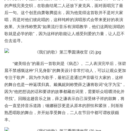
的声线完美交织，在歌曲结尾二人还放下麦克风，面对面唱完了最
后一句。这个创意由萧敬腾提出，因为他觉得这首歌并不是对大家
唱，而是对他们彼此唱的，这样纯粹的演唱形式会带来更好的表演
效果。大张伟称赞其“如果流行音乐有演唱教学，他们这两轮演唱的
歌就是必学的歌”，因为这样的歌能让人感受到爱的力量，让人忍不
住去追寻。
“健美组合”的最后一首歌则是《病态》。二人表演完毕后，张碧
晨不禁感慨这种“只见身影”的舞美设计非常打动人，可以让观众更加
专注于歌声，因为作为歌手，最初正是通过声音吸引大家的，这样
的舞台也是一种返璞归真。戴佩妮则称赞薛之谦将歌词“化字为宝”，
因为“他把想说的话和要讲的故事都藏在词里，需要听众咀嚼消化并
寻找”。回顾这趟音乐之旅，薛之谦表示自己深受林子祥的鼓舞，将
会一直坚持音乐道路；锤娜丽莎更是从原本的胆怯和紧张，到渐渐
熟悉唱歌的舞台，并开始享受舞台，二人在节目中都可谓收获颇
丰。