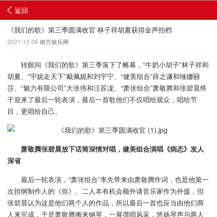
返回
《我们的歌》第三季圆满收官 林子祥胡夏获得金声拍档
2021-12-06
南方娱乐网
转眼间《我们的歌》第三季落下了帷幕，“牛奶小胡子”林子祥和
胡夏、“宇妮走天下”戴佩妮和刘宇宁、“健美组合”薛之谦和锤娜丽
莎、“魅力有限公司”大张伟和汪苏泷、“萧张组合”萧敬腾和张碧晨终
于迎来了最后一轮表演，最后一首歌他们不仅唱给观众，唱给节
目，更唱给自己。
萧敬腾张碧晨放下话筒深情对唱，健美组合演唱《病态》发人
深省
最后一轮表演，“萧张组合”率先带来由萧敬腾作词，也是他第一
次担纲制作人的《你》。二人本有机会额外请音乐家作为外援，但
张碧晨认为这是他们两个人的作品，所以最后一首也应当由他们两
人来完成，于是萧敬腾搬来钢琴，一展弹唱风采，悠扬琴声与两人