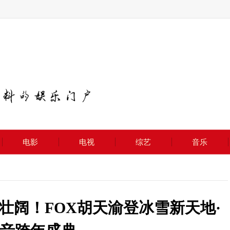
电影
电视
综艺
音乐
壮阔！FOX胡天渝登冰雪新天地·