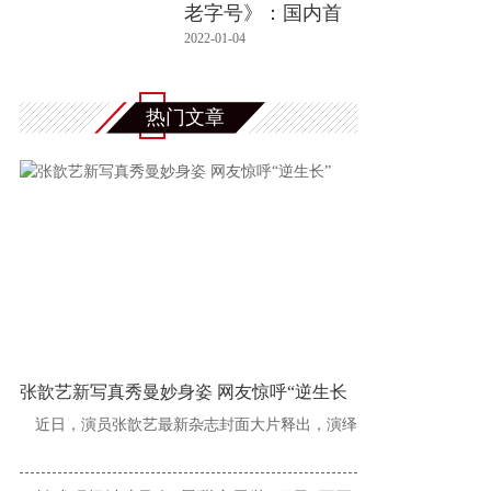
老字号》：国内首
档创新型老
2022-01-04
热门文章
张歆艺新写真秀曼妙身姿 网友惊呼“逆生长
近日，演员张歆艺最新杂志封面大片释出，演绎