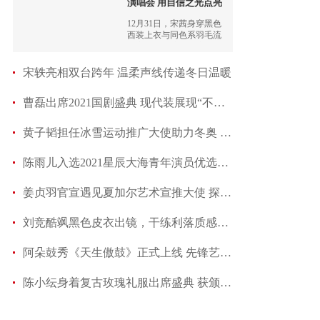
演唱会 用自信之光点亮
202
12月31日，宋茜身穿黑色
西装上衣与同色系羽毛流
苏亮片喇叭裤化身摩登女
郎亮相湖南卫视跨年演唱
会，带来全新的舞台演
宋轶亮相双台跨年 温柔声线传递冬日温暖
绎。
曹磊出席2021国剧盛典 现代装展现“不一样”个
黄子韬担任冰雪运动推广大使助力冬奥 发布新歌
陈雨儿入选2021星辰大海青年演员优选计划 出席
姜贞羽官宣遇见夏加尔艺术宣推大使 探寻浪漫邂
刘竞酷飒黑色皮衣出镜，干练利落质感十足
阿朵鼓秀《天生傲鼓》正式上线 先锋艺术融合非
陈小纭身着复古玫瑰礼服出席盛典 获颁“年度品