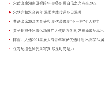
宋茜出席湖南卫视跨年演唱会 用自信之光点亮2022
宋轶亮相双台跨年 温柔声线传递冬日温暖
曹磊出席2021国剧盛典 现代装展现“不一样”个人魅力
黄子韬担任冰雪运动推广大使助力冬奥 发布新歌纪念出
陈雨儿入选2021星辰大海青年演员优选计划 出席第34届
任宥纶撞色涂鸦风写真 尽显时尚魅力