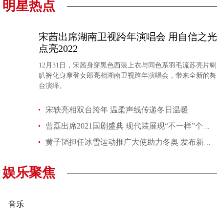
明星热点
宋茜出席湖南卫视跨年演唱会 用自信之光
点亮2022
李秀满总制作人出席第二届世界文化产业论坛，并发
权俞利亲自剧透《Bossam - Steal the Fate》下
12月31日，宋茜身穿黑色西装上衣与同色系羽毛流苏亮片喇
叭裤化身摩登女郎亮相湖南卫视跨年演唱会，带来全新的舞
台演绎。
宋轶亮相双台跨年 温柔声线传递冬日温暖
曹磊出席2021国剧盛典 现代装展现“不一样”个人魅力
“Double Million Seller”NCT DREAM专辑《味 (
NCT 127日本迷你专辑《LOVEHOLIC》荣登Oricon专
黄子韬担任冰雪运动推广大使助力冬奥 发布新歌纪念出道十周年
娱乐聚焦
音乐