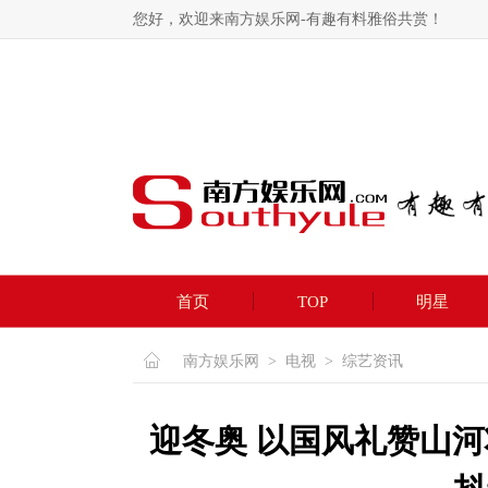
您好，欢迎来南方娱乐网-有趣有料雅俗共赏！
首页
TOP
明星
南方娱乐网
>
电视
>
综艺资讯
迎冬奥 以国风礼赞山河