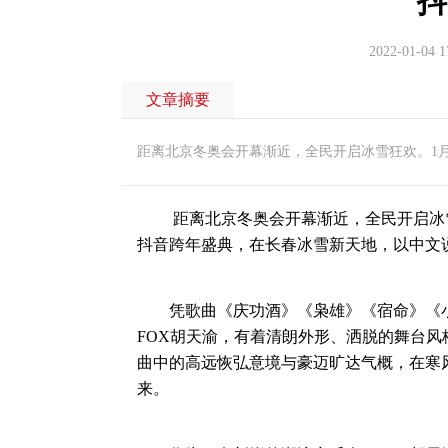
抖
2022-01-04 1
文章摘要
距离北京冬奥会开幕渐近，全民开启冰雪狂欢。1月1
距离北京冬奥会开幕渐近，全民开启冰雪狂欢
抖音跨年盛典，在长春冰雪新天地，以中文
凭歌曲《庆功酒》《枭雄》《宿命》《小
FOX胡天渝，有着清朗外形、洒脱的舞台
曲中的高远恢弘意境与豪迈旷达气概，在寒
来。