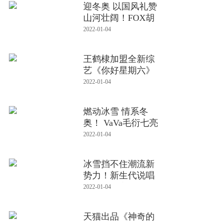
迎冬奥 以国风礼赞
山河壮阔！FOX胡
天渝登冰雪
2022-01-04
王鹤棣加盟全新综
艺《你好星期六》
和空军
2022-01-04
燃动冰雪 情系冬
奥！ VaVa毛衍七亮
相冰雪新天
2022-01-04
冰雪挡不住潮流新
势力！新生代说唱
音乐人史宗
2022-01-04
天猫出品《神奇的