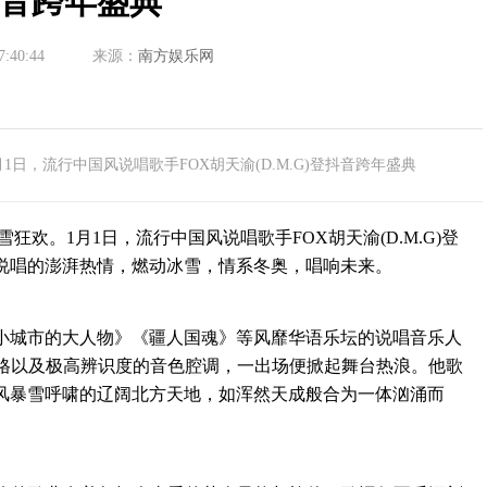
音跨年盛典
7:40:44
来源：
南方娱乐网
日，流行中国风说唱歌手FOX胡天渝(D.M.G)登抖音跨年盛典
。1月1日，流行中国风说唱歌手FOX胡天渝(D.M.G)登
说唱的澎湃热情，燃动冰雪，情系冬奥，唱响未来。
城市的大人物》《疆人国魂》等风靡华语乐坛的说唱音乐人
风格以及极高辨识度的音色腔调，一出场便掀起舞台热浪。他歌
风暴雪呼啸的辽阔北方天地，如浑然天成般合为一体汹涌而