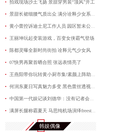
拍戏现场沙土飞扬 景甜穿男装“顶风”开工
景甜长裙细腰气质出众 满分诠释少女系优雅
黄小蕾控诉迪士尼工作人员 园区暂未公开回应当事
王丽坤玩起变装游戏，百变女侠霸气登场
陈都灵曝全新时尚街拍 诠释元气少女风
07快男再聚首晒合照 张远表情亮了
王燕阳带你玩转黄小厨市集!素颜上阵助力嫣然天使
何润东夏日写真魅力多变 黑色蕾丝透视西装性感吸
中国第一代娱记谈刘德华：没有记者会不喜欢他
满屏长腿称霸夏天 马思纯机场演绎freestyle
赵芮曝全新写真 笑靥如花展现十足冻龄魅力
韩娱偶像