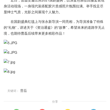
近日，曹磊受邀出席2021国剧盛典，以深蓝色条纹西服套装现
身活动现场，一身现代装搭配胶片质感照片氛围拉满。举手投足尽
显绅士气质，光影之间展现个人魅力。
在国剧盛典红毯上与张永新导演一同亮相，为导演准备了特殊
的“礼物”，讲述关于《资治通鉴》的“故事”，希望未来的道路学无止
境，也期待曹磊后续带来更多精彩作品！
曹磊
关键词：
分享