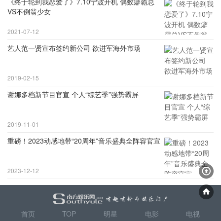
《终于轮到我恋爱了》7.10宁波开机 偶数癖霸总
VS不倒翁少女
2021-07-12
艺人范一贤宣布签约新公司 欲进军海外市场
2019-02-15
谢娜多档新节目官宣 个人“综艺季”强势霸屏
2019-11-01
重磅！2023动感地带“20周年”音乐盛典全阵容官宣
2023-12-12
首页
TOP
明星
电影
电视