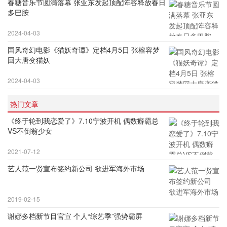
春糖音乐节圆满落幕 张亚东发起顶配阵容释放春日
多巴胺
2024-04-03
国风奇幻电影《猫妖奇谭》定档4月5日 张榕容梦
回大唐变猫妖
2024-04-03
热门文章
《终于轮到我恋爱了》7.10宁波开机 偶数癖霸总
VS不倒翁少女
2021-07-12
艺人范一贤宣布签约新公司 欲进军海外市场
2019-02-15
谢娜多档新节目官宣 个人“综艺季”强势霸屏