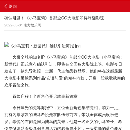
返回
确认引进！《小马宝莉》首部全CG大电影即将嗨翻影院
2022-05-31
南方娱乐网
火爆全球的知名IP《小马宝莉》首部全CG大电影《小马宝莉：
新世代》正式宣布确认引进，即将在全国各大影院上映。电影今日
发布了一款先导海报，全新一代主角悉数登场。他们将在这部最新
大电影中延续系列作品“友谊与爱”的精神内核，开启一段载歌载舞的
欢乐冒险之旅。
冒险启程！全新角色开启故事新篇章
今日曝光的先导海报中，五位全新角色集结亮相，萌力十足。
拥有闪耀紫发的陆马希悦走在队伍最前方，带领全体成员欢乐进
发。希悦的右侧是同为陆马的英奇，他是一名正义的小马警长。希
悦左侧则站着极具创意与活力的独角兽小艺，一头柔顺的蓝色卷发