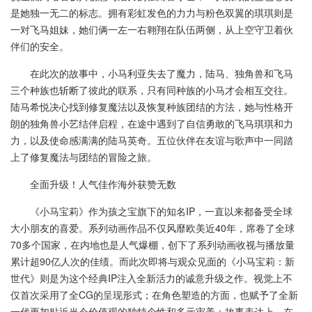
是她独一无二的标志。拥有彩虹发色的力力与粉色双翼的琪琪则是
一对飞马姐妹，她们俩一左一右翱翔在队伍两侧，从上空守卫着伙
伴们的安全。
在此次的故事中，小马利亚失去了魔力，陆马、独角兽和飞马
三个种族也斩断了彼此的联系，只有同种族的小马才会相互交往。
陆马希悦决心找到修复魔法以及恢复种族团结的方法，她与性格开
朗的独角兽小艺结伴启程，在途中遇到了自信勇敢的飞马琪琪和力
力，以及使命感满满的陆马英奇。五位伙伴在友谊与歌声中一同踏
上了修复魔法与团结的冒险之旅。
全面升级！人气佳作海外获赞无数
《小马宝莉》作为孩之宝旗下的知名IP，一直以来都备受全球
大小朋友的喜爱。系列动画作品不仅风靡欧美近40年，席卷了全球
70多个国家，在内地也是人气爆棚，创下了系列动画收视与播放量
累计超90亿人次的佳绩。而此次即将与观众见面的《小马宝莉：新
世代》则是为这个经典IP注入全新活力的诚意升级之作。视觉上不
仅首次采用了全CG的呈现形式；在角色塑造的方面，也赋予了全新
一代更加贴近当今价值观的独特个性和多元审美；故事表达上，在