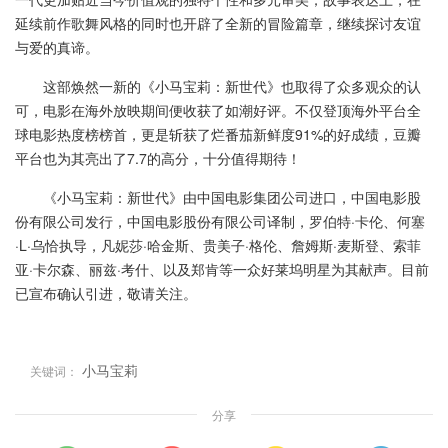
延续前作歌舞风格的同时也开辟了全新的冒险篇章，继续探讨友谊
与爱的真谛。
这部焕然一新的《小马宝莉：新世代》也取得了众多观众的认
可，电影在海外放映期间便收获了如潮好评。不仅登顶海外平台全
球电影热度榜榜首，更是斩获了烂番茄新鲜度91%的好成绩，豆瓣
平台也为其亮出了7.7的高分，十分值得期待！
《小马宝莉：新世代》由中国电影集团公司进口，中国电影股
份有限公司发行，中国电影股份有限公司译制，罗伯特·卡伦、何塞
·L·乌恰执导，凡妮莎·哈金斯、贵美子·格伦、詹姆斯·麦斯登、索菲
亚·卡尔森、丽兹·考什、以及郑肯等一众好莱坞明星为其献声。目前
已宣布确认引进，敬请关注。
小马宝莉
关键词：
分享