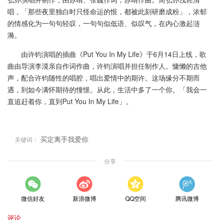
唱，「那些夜里独白时只怪命运的恨，都被此刻研磨成粉」，浓郁
的情感化为一句句轻叹，一句句似低语、似叹气，在内心激起涟
漪。
由许钧演唱的插曲《Put You In My Life》于6月14日上线，歌
曲由导演李漠亲自作词作曲，许钧演唱并担任制作人。慵懒的吉他
声，配合许钧随性的唱腔，唱出爱情中的期许。这场缘分不期而
遇，到如今满怀期待的憧憬。从此，生活中多了一个你。「我会一
直追赶着你，直到Put You In My Life」。
买定离手我爱你
关键词：
分享
微信好友
新浪微博
QQ空间
腾讯微博
评论