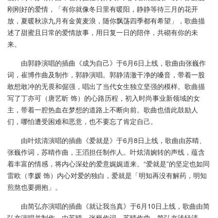
刚刚好的爱情，「有你就像冬日里有暖阳，静静等待三月的花开
放，夏暖秋凉九月有金黄麦浪，随你飘荡四季都有希望」，歌曲描
述了甜蜜且日常的爱情故事，用日复一日的陪伴，共砌有你的未
来。
由郭静演唱的插曲《成为自己》于6月6日上线，歌曲由张巍作
词，崔博作曲及制作，郭静演唱。郭静清澈干净的嗓音，带着一股
敢想敢冲的无畏和倔强，唱出了当代女生独立坚强的模样。歌曲描
写了丁亦可（唐艺昕 饰）的心路历程，初入时尚事业新领域的女
主，带着一腔热血在梦想的道路上不断向前。歌曲也借此鼓励人
们，哪怕遭受困难和恶意，也不要忘了肯定自己。
由叶炫清演唱的插曲《爱就是》于6月8日上线，歌曲由苏晴、
张巍作词，苏晴作曲，王滔担任制作人。叶炫清婉转的声线，蕴含
着丰富的情感，将内心深处的爱意娓娓道来。“爱就是”的坚定也如同
雷欧（李媛 饰）内心对爱的独白，爱就是「明知再没有解药，明知
煎熬也要拥抱」。
由简弘亦演唱的插曲《就让我当真》于6月10日上线，歌曲由简
弘亦演唱并制作，由苏晴、张巍作词，苏晴作曲。简弘亦浅轻清