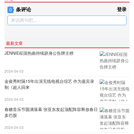
条评论
登录
0
来说两句吧...
最新文章
JENNIE柾国热曲持续跻身公告牌主榜
2024-04-03
金俊秀时隔15年出演无线电视台综艺 作为嘉宾录
制《超人回来
2024-04-03
春糖音乐节圆满落幕 张亚东发起顶配阵容释放春日
多巴胺
2024-04-03