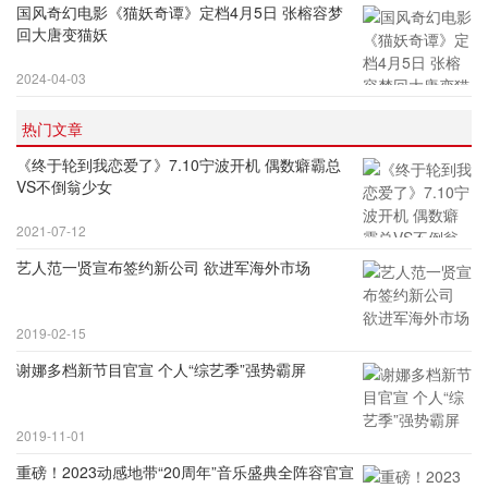
国风奇幻电影《猫妖奇谭》定档4月5日 张榕容梦
回大唐变猫妖
2024-04-03
热门文章
《终于轮到我恋爱了》7.10宁波开机 偶数癖霸总
VS不倒翁少女
2021-07-12
艺人范一贤宣布签约新公司 欲进军海外市场
2019-02-15
谢娜多档新节目官宣 个人“综艺季”强势霸屏
2019-11-01
重磅！2023动感地带“20周年”音乐盛典全阵容官宣