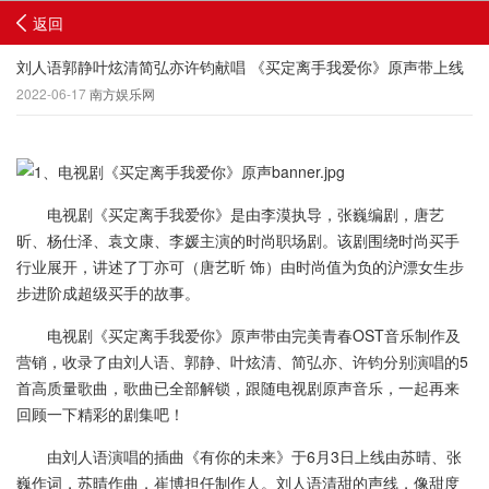
返回
刘人语郭静叶炫清简弘亦许钧献唱 《买定离手我爱你》原声带上线
2022-06-17
南方娱乐网
电视剧《买定离手我爱你》是由李漠执导，张巍编剧，唐艺
昕、杨仕泽、袁文康、李媛主演的时尚职场剧。该剧围绕时尚买手
行业展开，讲述了丁亦可（唐艺昕 饰）由时尚值为负的沪漂女生步
步进阶成超级买手的故事。
电视剧《买定离手我爱你》原声带由完美青春OST音乐制作及
营销，收录了由刘人语、郭静、叶炫清、简弘亦、许钧分别演唱的5
首高质量歌曲，歌曲已全部解锁，跟随电视剧原声音乐，一起再来
回顾一下精彩的剧集吧！
由刘人语演唱的插曲《有你的未来》于6月3日上线由苏晴、张
巍作词，苏晴作曲，崔博担任制作人。刘人语清甜的声线，像甜度