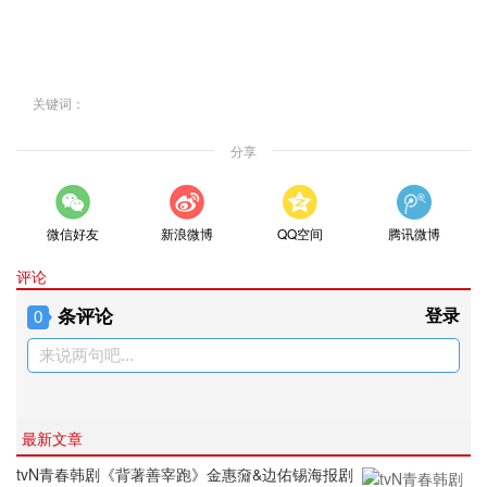
关键词：
分享
微信好友
新浪微博
QQ空间
腾讯微博
评论
条评论
登录
0
来说两句吧...
最新文章
tvN青春韩剧《背著善宰跑》金惠奫&边佑锡海报剧