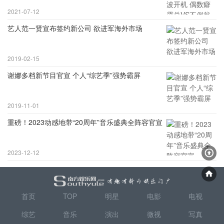
2021-07-12
艺人范一贤宣布签约新公司 欲进军海外市场
2019-02-15
谢娜多档新节目官宣 个人“综艺季”强势霸屏
2019-11-01
重磅！2023动感地带“20周年”音乐盛典全阵容官宣
2023-12-12
首页
TOP
明星
电影
电视
综艺
音乐
演出
微视
写真