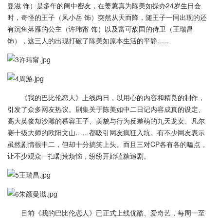
曼滋 饰）是多年的闺中密友，在姜蕙真为陈美如操办24岁生日会
时，奇怪的王子（凤小岳 饰）突然从天而降，随王子一同出现的还
有沉鱼落雁的公主（许玮甯 饰）以及富可敌国的侍卫（王瑞昌
饰），这三人的出现打破了陈美如原本生活的平静......
《我的巴比伦恋人》上线两日，以用心的内容和精良的制作，
引发了众多网友热议。剧集关于陈美如中二日记内容成真的设定、
高大英俊却沙雕的慕容王子、美貌与行为反差萌的九天龙女、凡尔
赛十级大师的欧阳文山……都吸引网友疯狂入坑。有不少网友表示
虽然剧情很中二，但却十分搞笑上头。而且三对CP各有各的嗑点，
让不少观众一扫剧荒烦恼，纷纷开始嗑糖追剧。
目前《我的巴比伦恋人》已正式上线优酷、爱奇艺，每周一至