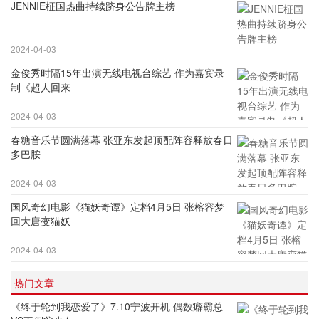
JENNIE柾国热曲持续跻身公告牌主榜
2024-04-03
金俊秀时隔15年出演无线电视台综艺 作为嘉宾录
制《超人回来
2024-04-03
春糖音乐节圆满落幕 张亚东发起顶配阵容释放春日
多巴胺
2024-04-03
国风奇幻电影《猫妖奇谭》定档4月5日 张榕容梦
回大唐变猫妖
2024-04-03
热门文章
《终于轮到我恋爱了》7.10宁波开机 偶数癖霸总