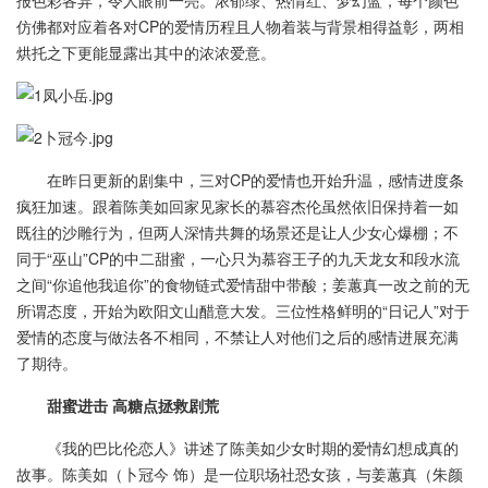
报色彩各异，令人眼前一亮。浓郁绿、热情红、梦幻蓝，每个颜色
仿佛都对应着各对CP的爱情历程且人物着装与背景相得益彰，两相
烘托之下更能显露出其中的浓浓爱意。
在昨日更新的剧集中，三对CP的爱情也开始升温，感情进度条
疯狂加速。跟着陈美如回家见家长的慕容杰伦虽然依旧保持着一如
既往的沙雕行为，但两人深情共舞的场景还是让人少女心爆棚；不
同于“巫山”CP的中二甜蜜，一心只为慕容王子的九天龙女和段水流
之间“你追他我追你”的食物链式爱情甜中带酸；姜蕙真一改之前的无
所谓态度，开始为欧阳文山醋意大发。三位性格鲜明的“日记人”对于
爱情的态度与做法各不相同，不禁让人对他们之后的感情进展充满
了期待。
甜蜜进击 高糖点拯救剧荒
《我的巴比伦恋人》讲述了陈美如少女时期的爱情幻想成真的
故事。陈美如（卜冠今 饰）是一位职场社恐女孩，与姜蕙真（朱颜