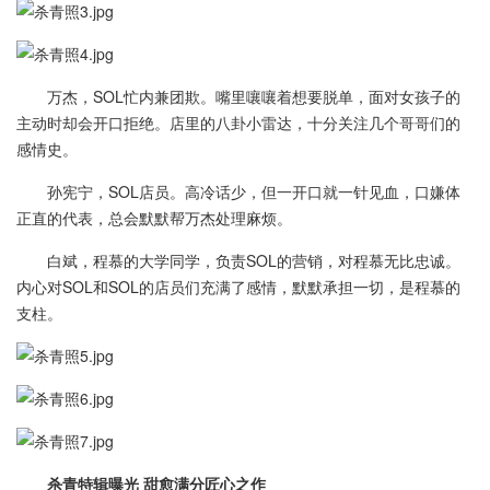
万杰，SOL忙内兼团欺。嘴里嚷嚷着想要脱单，面对女孩子的
主动时却会开口拒绝。店里的八卦小雷达，十分关注几个哥哥们的
感情史。
孙宪宁，SOL店员。高冷话少，但一开口就一针见血，口嫌体
正直的代表，总会默默帮万杰处理麻烦。
白斌，程慕的大学同学，负责SOL的营销，对程慕无比忠诚。
内心对SOL和SOL的店员们充满了感情，默默承担一切，是程慕的
支柱。
杀青特辑曝光 甜愈满分匠心之作