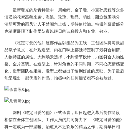
最新曝光的杀青特辑中，周峻纬、金子璇、小宝孙思程等众多
演员的花絮高萌来袭，海浪、玫瑰、甜品、萌娃，甜愈氛围满分，
清新可爱的画风让人不禁嘴角上扬，期待值拉满。特辑的幕后部分
也清晰展现了制作团队夜以继日的认真投入和专业、敬业。
《吃定可爱的他》这部作品以甜品为主线，主创团队将每款甜
品赋予意义，在外观造型、内在口味上都独特定制了最符合剧情、
人物特征的属性。大到场景选择，小到情节设计，力图符合人物性
格、全片基调。在造型上，针对角色的不同时期、不同心态情感变
化，造型团队在服装、发型上都做出了恰到好处的反映。为了最后
能呈现出一部优质的作品，拍摄中的任何细节都不会被放过。
网剧《吃定可爱的他》正式杀青，即日起进入幕后制作阶段，
相信在全体主创团队、工作人员的共同努力下，《吃定可爱的他》
将一定成为一部温暖、治愈又不乏欢乐的精品之作，期待早日相