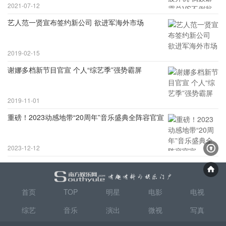
2021-07-12
艺人范一贤宣布签约新公司 欲进军海外市场
2019-02-15
谢娜多档新节目官宣 个人“综艺季”强势霸屏
2019-11-01
重磅！2023动感地带“20周年”音乐盛典全阵容官宣
2023-12-12
首页
TOP
明星
电影
电视
综艺
音乐
演出
微视
写真