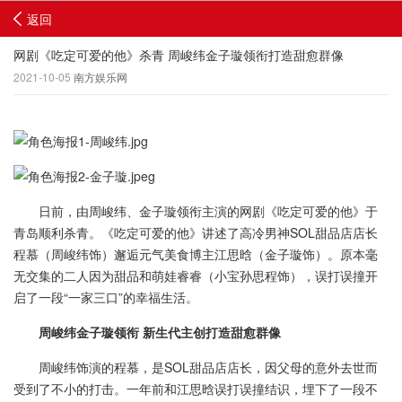
返回
网剧《吃定可爱的他》杀青 周峻纬金子璇领衔打造甜愈群像
2021-10-05
南方娱乐网
日前，由周峻纬、金子璇领衔主演的网剧《吃定可爱的他》于
青岛顺利杀青。《吃定可爱的他》讲述了高冷男神SOL甜品店店长
程慕（周峻纬饰）邂逅元气美食博主江思晗（金子璇饰）。原本毫
无交集的二人因为甜品和萌娃睿睿（小宝孙思程饰），误打误撞开
启了一段“一家三口”的幸福生活。
周峻纬金子璇领衔 新生代主创打造甜愈群像
周峻纬饰演的程慕，是SOL甜品店店长，因父母的意外去世而
受到了不小的打击。一年前和江思晗误打误撞结识，埋下了一段不