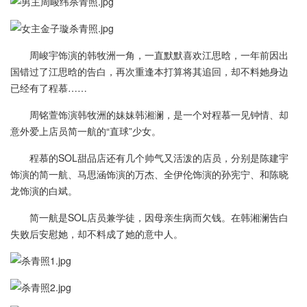
周峻宇饰演的韩牧洲一角，一直默默喜欢江思晗，一年前因出
国错过了江思晗的告白，再次重逢本打算将其追回，却不料她身边
已经有了程慕……
周铭萱饰演韩牧洲的妹妹韩湘澜，是一个对程慕一见钟情、却
意外爱上店员简一航的“直球”少女。
程慕的SOL甜品店还有几个帅气又活泼的店员，分别是陈建宇
饰演的简一航、马思涵饰演的万杰、全伊伦饰演的孙宪宁、和陈晓
龙饰演的白斌。
简一航是SOL店员兼学徒，因母亲生病而欠钱。在韩湘澜告白
失败后安慰她，却不料成了她的意中人。