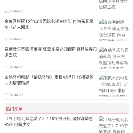
2024-04-03
金俊秀时隔15年出演无线电视台综艺 作为嘉宾录
制《超人回来
2024-04-03
春糖音乐节圆满落幕 张亚东发起顶配阵容释放春日
多巴胺
2024-04-03
国风奇幻电影《猫妖奇谭》定档4月5日 张榕容梦
回大唐变猫妖
2024-04-03
热门文章
《终于轮到我恋爱了》7.10宁波开机 偶数癖霸总
VS不倒翁少女