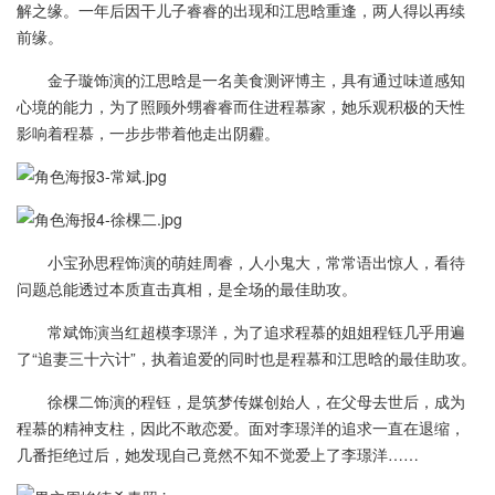
解之缘。一年后因干儿子睿睿的出现和江思晗重逢，两人得以再续
前缘。
金子璇饰演的江思晗是一名美食测评博主，具有通过味道感知
心境的能力，为了照顾外甥睿睿而住进程慕家，她乐观积极的天性
影响着程慕，一步步带着他走出阴霾。
小宝孙思程饰演的萌娃周睿，人小鬼大，常常语出惊人，看待
问题总能透过本质直击真相，是全场的最佳助攻。
常斌饰演当红超模李璟洋，为了追求程慕的姐姐程钰几乎用遍
了“追妻三十六计”，执着追爱的同时也是程慕和江思晗的最佳助攻。
徐棵二饰演的程钰，是筑梦传媒创始人，在父母去世后，成为
程慕的精神支柱，因此不敢恋爱。面对李璟洋的追求一直在退缩，
几番拒绝过后，她发现自己竟然不知不觉爱上了李璟洋……