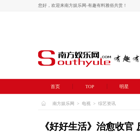
您好，欢迎来南方娱乐网-有趣有料雅俗共赏！
首页
TOP
明星
南方娱乐网
>
电视
>
综艺资讯
《好好生活》治愈收官