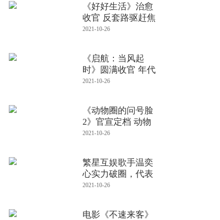
《好好生活》治愈
收官 反套路驱赶焦
虑人间
2021-10-26
《启航：当风起
时》圆满收官 年代
剧青春化表
2021-10-26
《动物圈的问号脸
2》官宣定档 动物
版“走近
2021-10-26
繁星互娱歌手温奕
心实力破圈，代表
作《一路生
2021-10-26
电影《不速来客》