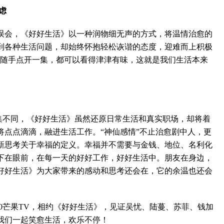
虑
会，《好好生活》以一种润物细无声的方式，将温情治愈的
到各种生活问题，却始终怀抱轻松诙谐的态度，迎难而上积极
“随手点开一集，都可以看得津津有味，这就是我们生活本来
集不同，《好好生活》虽然还原日常生活和真实职场，却将着
将点点滴滴，融进生活工作。“神仙感情”不止治愈剧中人，更
新思考关于幸福的定义。幸福并不需要与金钱、地位、名利化
下在眼前，在每一天的好好工作，好好生活中。朋友在身边，
好好生活》为大家带来的感动和思考还会在，它的余温也还会
00芒果TV，相约《好好生活》，见证吴忧、陆蔓、苏菲、钱加
我们一起笑愈生活，欢乐不停！