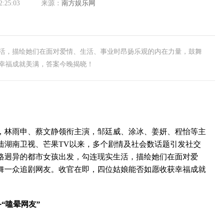
2:25:03
来源：
南方娱乐网
活，描绘她们在面对爱情、生活、事业时昂扬乐观的内在力量，鼓舞
幸福成就美满，答案今晚揭晓！
林雨申、蔡文静领衔主演，邹廷威、涂冰、姜妍、程怡等主
陆湖南卫视、芒果TV以来，多个剧情及社会数话题引发社交
格迥异的都市女孩出发，勾连现实生活，描绘她们在面对爱
舞一众追剧网友。收官在即，四位姑娘能否如愿收获幸福成就
“嗑晕网友”