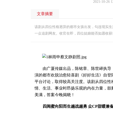
2021-10-26 1
文章摘要
该剧从四位性格迥异的都市女孩出发，勾连现实生
一众追剧网友。收官在即，四位姑娘能否如愿收获
由广厦传媒出品，陈铭章、陈世峄执导，
演的都市欢脱治愈轻喜剧《好好生活》自登
平台讨论，取得较高关注度。该剧从四位性
情、生活、事业时昂扬乐观的内在力量，鼓
美满，答案今晚揭晓！
四闺蜜向阳而生越战越勇 众CP甜暖兼备