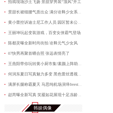
拍戏现场沙土飞扬 景甜穿男装“顶风”开工
景甜长裙细腰气质出众 满分诠释少女系优雅
黄小蕾控诉迪士尼工作人员 园区暂未公开回应当事
王丽坤玩起变装游戏，百变女侠霸气登场
陈都灵曝全新时尚街拍 诠释元气少女风
07快男再聚首晒合照 张远表情亮了
王燕阳带你玩转黄小厨市集!素颜上阵助力嫣然天使
何润东夏日写真魅力多变 黑色蕾丝透视西装性感吸
满屏长腿称霸夏天 马思纯机场演绎freestyle
赵芮曝全新写真 笑靥如花展现十足冻龄魅力
安以轩夏威夷大婚 “红娘”李茂弦子携手参加婚礼
韩娱偶像