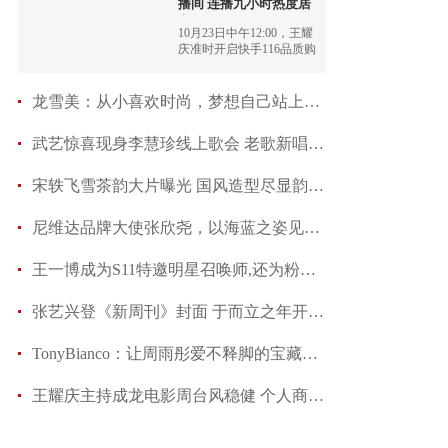
播间 连播九小时热度居
高
10月23日中午12:00，王耀
庆准时开启快手116品质购
物节“宠粉好主播，实在好
生活”直播专场，当日连续
直播9小时，王耀庆账号涨
龙雪美：从小喜欢时尚，梦想自己站上舞台
粉102万，GMV破1115
万。
武艺惊喜现身李慧珍线上歌会 老歌新唱回忆杀满
宋轶飞雪茶韵大片曝光 国风造型尽显韵味之美
尼维达品牌大使张欣尧，以海蓝之姿见证潮酷型格
王一博成为S11特邀明星召唤师,还为粉丝设计图标
张艺兴登《新周刊》封面 于而立之年开启人生“
TonyBianco：让周雨彤爱不释脚的宝藏女鞋品牌
王耀庆主持成龙电影周台风稳健 个人商业价值持