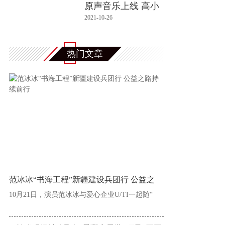
原声音乐上线 高小
阳大胆
2021-10-26
热门文章
范冰冰“书海工程”新疆建设兵团行 公益之
10月21日，演员范冰冰与爱心企业U/TI一起随“