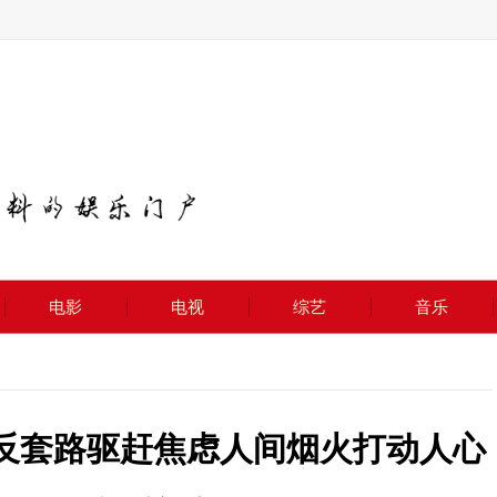
电影
电视
综艺
音乐
 反套路驱赶焦虑人间烟火打动人心