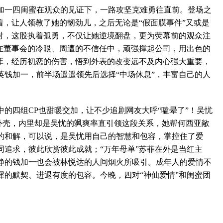
一四闺蜜在观众的见证下，一路攻坚克难勇往直前。登场之
着，让人领教了她的韧劲儿，之后无论是“假面膜事件”又或是
面对，这股执着孤勇，不仅让她逆境翻盘，更为荧幕前的观众注
，在董事会的冷眼、周遭的不信任中，顽强撑起公司，用出色的
苏菲，经历初恋的伤害，悟到外表的改变远不及内心强大重要，
英钱加一，前半场遥遥领先后选择“中场休息”，丰富自己的人
四组CP也甜暖交加，让不少追剧网友大呼“嗑晕了”！吴忧
的外壳，内里却是吴忧的飒爽率直引领这段关系，她帮何西亚敞
的和解，可以说，是吴忧用自己的智慧和包容，掌控住了爱
同追求，彼此欣赏彼此成就；“万年母单”苏菲在外是当红主
静的钱加一也会被林悦达的人间烟火所吸引。成年人的爱情不
犀的默契、进退有度的包容。今晚，四对“神仙爱情”和闺蜜团