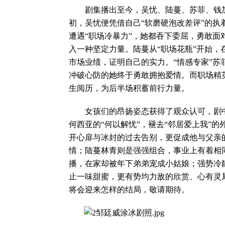
剧集播出至今，吴忧、陆蔓、苏菲、钱加
初，吴忧便凭借自己“软磨硬泡改差评”的执
遭遇“职场冷暴力”，她都吞下委屈，勇敢
入一种坚定力量。陆蔓从“职场花瓶”开始
市场业绩，证明自己的实力。“情感专家”
冲破心防的她终于勇敢拥抱爱情。而职场精
生阅历，为后半场积蓄前行力量。
女孩们的昂扬姿态获得了观众认可，剧中的
何西亚的“何以解忧”，褪去“邻居爱上我”
开心扉与冰封的过去告别，更促成他与父亲
情；陆蔓林青则是强强组合，事业上有着相
播，在家却被年下弟弟宠成小姑娘；强势冷
止一味甜蜜，更有势均力敌的欣赏、心有灵
将会迎来怎样的结局，敬请期待。