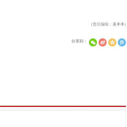
(责任编辑：
吴丰丰
)
李秀满总制作人出席第二届世界文化产业论坛，并发
权俞利亲自剧透《Bossam - Steal the Fate》下
分享到：
“Double Million Seller”NCT DREAM专辑《味 (
NCT 127日本迷你专辑《LOVEHOLIC》荣登Oricon专