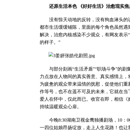
还原生活本色 《好好生活》治愈现实焦
没有惊天动地的反转，没有狗血淋头的误
都市生活缓缓铺陈，里面的每个角色虽然遇
解决，治愈内核感染不少观众，有网友表示
的样子。”
与部分刻画“生活矛盾”“职场斗争”的剧
力点放在人物间的真实善意、真实感情上，
为疲惫的观众带来温情的抚慰，促使他们重
作等号，也不在遥不可及的未来，它就在当
爱人在怀中，仅此而已。收官在即，相信《
持续温暖观众心扉。
今晚8:30湖南卫视金鹰独播剧场，10：
一四位姑娘昂扬绽放，走上人生花路！也让