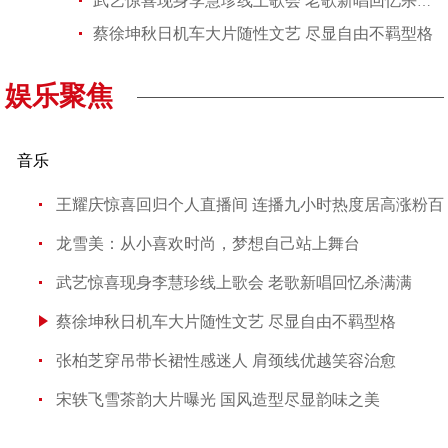
武艺惊喜现身李慧珍线上歌会 老歌新唱回忆杀满满
蔡徐坤秋日机车大片随性文艺 尽显自由不羁型格
娱乐聚焦
音乐
王耀庆惊喜回归个人直播间 连播九小时热度居高涨粉百
龙雪美：从小喜欢时尚，梦想自己站上舞台
武艺惊喜现身李慧珍线上歌会 老歌新唱回忆杀满满
蔡徐坤秋日机车大片随性文艺 尽显自由不羁型格
张柏芝穿吊带长裙性感迷人 肩颈线优越笑容治愈
宋轶飞雪茶韵大片曝光 国风造型尽显韵味之美