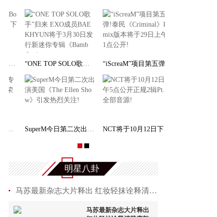
李秀满总制作人出席第二届世界文化产业论坛，并发
权俞利亲自剧透《Bossam - Steal the Fate》下
“Double Million Seller”NCT DREAM专辑《味 (
NCT 127日本迷你专辑《LOVEHOLIC》荣登Oricon专
明星八卦
马苏最新杂志大片释出 红妆轻抹诠释清雅素韵之
马苏最新杂志大片释出