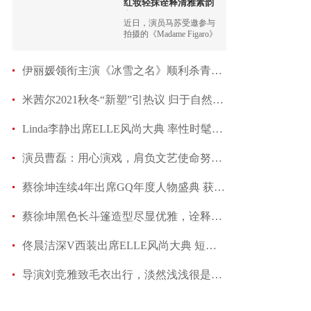
红妆轻抹诠释清雅素韵
之
近日，演员马苏受邀参与
拍摄的《Madame Figaro》
杂志十一月刊大片释出。
纯色背景下，马苏以清雅
妆容演绎素韵之风。极简
伊丽媛领衔主演《冰雪之名》顺利杀青：我和叶小小
设计的白裙、黑皮衣，配
以简约而不失格调的单
米茜尔2021秋冬“新塑”引热议 归于自然“暖”
品，光影之中展露内心的
自在与锋芒。
Linda李静出席ELLE风尚大典 率性时髦玩转高阶时
演员曹磊：用心演戏，肩负文艺使命努力前行
蔡徐坤连续4年出席GQ年度人物盛典 获“年度榜样
蔡徐坤黑色长斗篷造型尽显优雅，诠释诗意风尚
佟晨洁深V西装出席ELLE风尚大典 短裙之下大长腿
导演刘竞雅致毛衣出行，淡然浅浅很是美丽大方