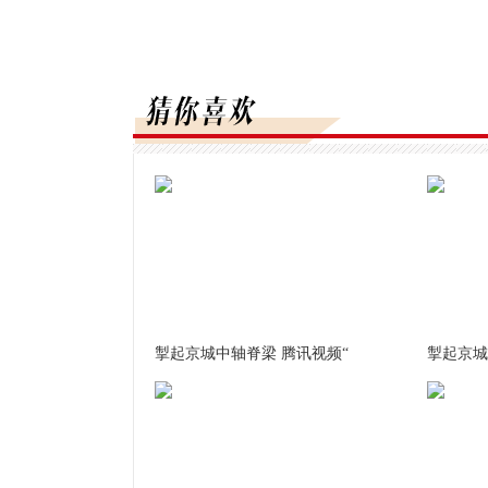
掣起京城中轴脊梁 腾讯视频“
掣起京城