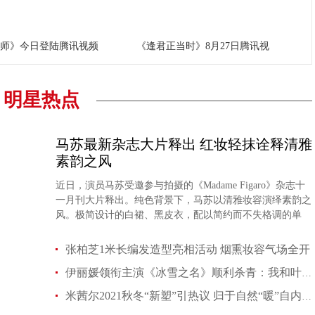
师》今日登陆腾讯视频
《逢君正当时》8月27日腾讯视
明星热点
马苏最新杂志大片释出 红妆轻抹诠释清雅
素韵之风
近日，演员马苏受邀参与拍摄的《Madame Figaro》杂志十
一月刊大片释出。纯色背景下，马苏以清雅妆容演绎素韵之
风。极简设计的白裙、黑皮衣，配以简约而不失格调的单
品，光影之中展露内心的自在与锋芒。
张柏芝1米长编发造型亮相活动 烟熏妆容气场全开
伊丽媛领衔主演《冰雪之名》顺利杀青：我和叶小小都属于孤注一掷的
米茜尔2021秋冬“新塑”引热议 归于自然“暖”自内心