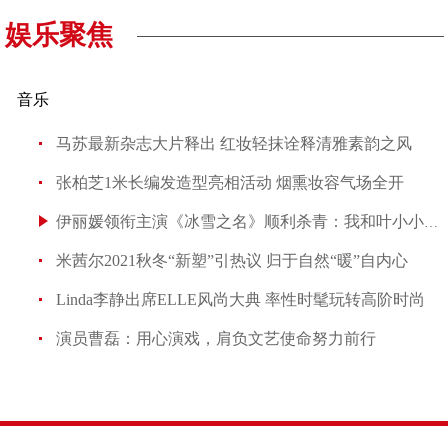
娱乐聚焦
音乐
马苏最新杂志大片释出 红妆轻抹诠释清雅素韵之风
张柏芝1米长编发造型亮相活动 烟熏妆容气场全开
伊丽媛领衔主演《冰雪之名》顺利杀青：我和叶小小都属于
米茜尔2021秋冬“新塑”引热议 归于自然“暖”自内心
Linda李静出席ELLE风尚大典 率性时髦玩转高阶时尚
演员曹磊：用心演戏，肩负文艺使命努力前行