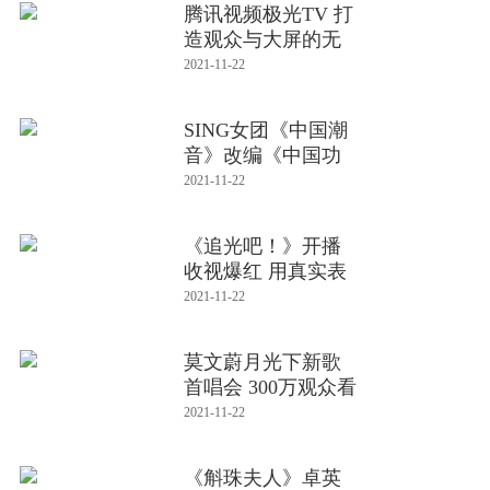
腾讯视频极光TV 打
造观众与大屏的无
界体验
2021-11-22
SING女团《中国潮
音》改编《中国功
夫》 魔
2021-11-22
《追光吧！》开播
收视爆红 用真实表
达破译爆
2021-11-22
莫文蔚月光下新歌
首唱会 300万观众看
《爱无
2021-11-22
《斛珠夫人》卓英