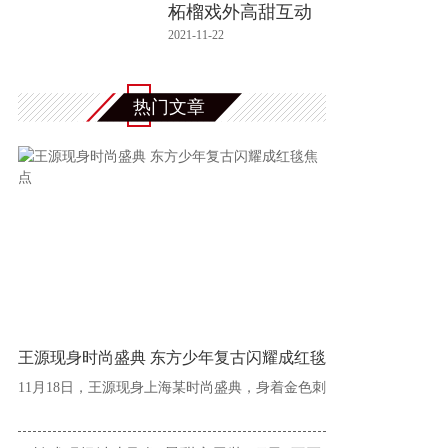
柘榴戏外高甜互动
王森用
2021-11-22
热门文章
王源现身时尚盛典 东方少年复古闪耀成红毯
11月18日，王源现身上海某时尚盛典，身着金色刺