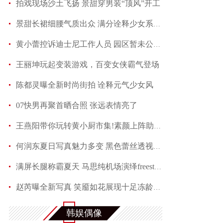
拍戏现场沙土飞扬 景甜穿男装“顶风”开工
景甜长裙细腰气质出众 满分诠释少女系优雅
黄小蕾控诉迪士尼工作人员 园区暂未公开回应当事
王丽坤玩起变装游戏，百变女侠霸气登场
陈都灵曝全新时尚街拍 诠释元气少女风
07快男再聚首晒合照 张远表情亮了
王燕阳带你玩转黄小厨市集!素颜上阵助力嫣然天使
何润东夏日写真魅力多变 黑色蕾丝透视西装性感吸
满屏长腿称霸夏天 马思纯机场演绎freestyle
赵芮曝全新写真 笑靥如花展现十足冻龄魅力
安以轩夏威夷大婚 “红娘”李茂弦子携手参加婚礼
韩娱偶像