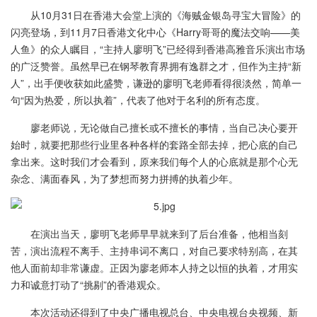
从10月31日在香港大会堂上演的《海贼金银岛寻宝大冒险》的
闪亮登场，到11月7日香港文化中心《Harry哥哥的魔法交响——美
人鱼》的众人瞩目，“主持人廖明飞”已经得到香港高雅音乐演出市场
的广泛赞誉。虽然早已在钢琴教育界拥有逸群之才，但作为主持“新
人”，出手便收获如此盛赞，谦逊的廖明飞老师看得很淡然，简单一
句“因为热爱，所以执着”，代表了他对于名利的所有态度。
廖老师说，无论做自己擅长或不擅长的事情，当自己决心要开
始时，就要把那些行业里各种各样的套路全部去掉，把心底的自己
拿出来。这时我们才会看到，原来我们每个人的心底就是那个心无
杂念、满面春风，为了梦想而努力拼搏的执着少年。
在演出当天，廖明飞老师早早就来到了后台准备，他相当刻
苦，演出流程不离手、主持串词不离口，对自己要求特别高，在其
他人面前却非常谦虚。正因为廖老师本人持之以恒的执着，才用实
力和诚意打动了“挑剔”的香港观众。
本次活动还得到了中央广播电视总台、中央电视台央视频、新