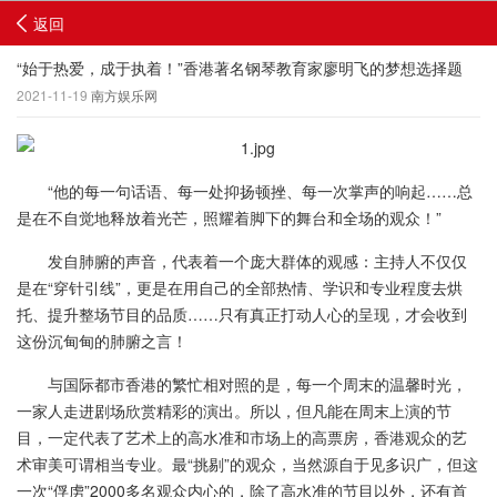
返回
“始于热爱，成于执着！”香港著名钢琴教育家廖明飞的梦想选择题
2021-11-19
南方娱乐网
“他的每一句话语、每一处抑扬顿挫、每一次掌声的响起……总
是在不自觉地释放着光芒，照耀着脚下的舞台和全场的观众！”
发自肺腑的声音，代表着一个庞大群体的观感：主持人不仅仅
是在“穿针引线”，更是在用自己的全部热情、学识和专业程度去烘
托、提升整场节目的品质……只有真正打动人心的呈现，才会收到
这份沉甸甸的肺腑之言！
与国际都市香港的繁忙相对照的是，每一个周末的温馨时光，
一家人走进剧场欣赏精彩的演出。所以，但凡能在周末上演的节
目，一定代表了艺术上的高水准和市场上的高票房，香港观众的艺
术审美可谓相当专业。最“挑剔”的观众，当然源自于见多识广，但这
一次“俘虏”2000多名观众内心的，除了高水准的节目以外，还有首