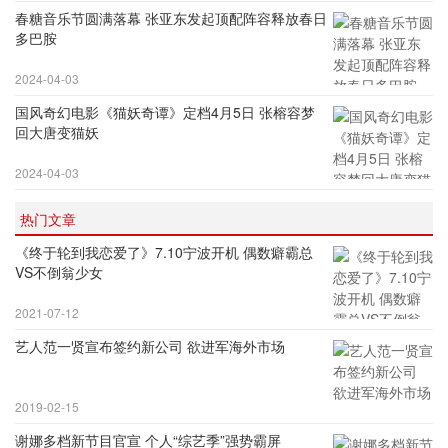
春糖音乐节圆满落幕 张亚东发起顶配阵容释放春日
多巴胺
2024-04-03
国风奇幻电影《猫妖奇谭》定档4月5日 张榕容梦
回大唐变猫妖
2024-04-03
热门文章
《终于轮到我恋爱了》7.10宁波开机 偶数癖霸总
VS不倒翁少女
2021-07-12
艺人范一贤宣布签约新公司 欲进军海外市场
2019-02-15
谢娜多档新节目官宣 个人“综艺季”强势霸屏