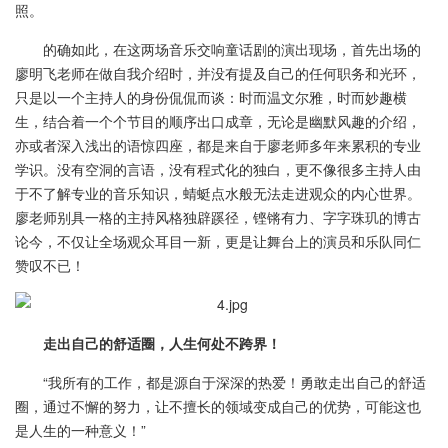
照。
的确如此，在这两场音乐交响童话剧的演出现场，首先出场的
廖明飞老师在做自我介绍时，并没有提及自己的任何职务和光环，
只是以一个主持人的身份侃侃而谈：时而温文尔雅，时而妙趣横
生，结合着一个个节目的顺序出口成章，无论是幽默风趣的介绍，
亦或者深入浅出的语惊四座，都是来自于廖老师多年来累积的专业
学识。没有空洞的言语，没有程式化的独白，更不像很多主持人由
于不了解专业的音乐知识，蜻蜓点水般无法走进观众的内心世界。
廖老师别具一格的主持风格独辟蹊径，铿锵有力、字字珠玑的博古
论今，不仅让全场观众耳目一新，更是让舞台上的演员和乐队同仁
赞叹不已！
走出自己的舒适圈，人生何处不跨界！
“我所有的工作，都是源自于深深的热爱！勇敢走出自己的舒适
圈，通过不懈的努力，让不擅长的领域变成自己的优势，可能这也
是人生的一种意义！”