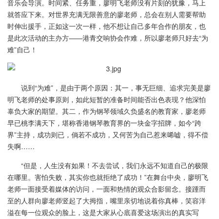
音乐会导演。时间紧、任务重，廖明飞老师没有片刻的犹豫，马上
就答应下来。对世界充满无限善意的廖老师，总会在别人需要帮助
时伸出援手，正如这一次一样，他不想让自己多年合作的朋友，也
是此次活动的主办方——港青交响协会作难，所以廖老师只好去“为
难”自己！
说到“为难”，是由于两个原因：其一，事无巨细、追求完美是廖
明飞老师的处事原则，如此短暂的准备时间能否出色表现？他深怕
辜负大家的期望。其二，作为钢琴领域久负盛名的教育家，廖老师
早已桃李满天下，堪称香港钢琴教育界的一块金字招牌，如今“跨
界”主持，成功则已，倘若不成功，又何苦为自己惹来唏嘘，得不偿
失啊……
“但是，人生没有如果！不去尝试，我们永远不知道自己的极限
在哪里。害怕失败，其实你也就拒绝了成功！”在舞台中央，廖明飞
老师一面接受着媒体的访问，一面和热情的观众合影留念。接踵而
至的人群向廖老师竖起了大拇指，嘴里亲切地说着你真棒，笑容洋
溢在每一位观众的脸上，这是大家从心底喜爱这场演出的真实写