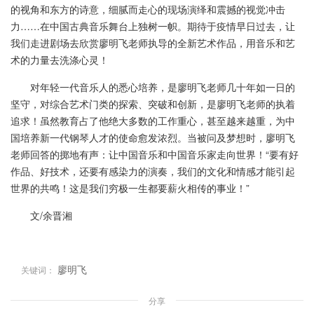
的视角和东方的诗意，细腻而走心的现场演绎和震撼的视觉冲击
力……在中国古典音乐舞台上独树一帜。期待于疫情早日过去，让
我们走进剧场去欣赏廖明飞老师执导的全新艺术作品，用音乐和艺
术的力量去洗涤心灵！
对年轻一代音乐人的悉心培养，是廖明飞老师几十年如一日的
坚守，对综合艺术门类的探索、突破和创新，是廖明飞老师的执着
追求！虽然教育占了他绝大多数的工作重心，甚至越来越重，为中
国培养新一代钢琴人才的使命愈发浓烈。当被问及梦想时，廖明飞
老师回答的掷地有声：让中国音乐和中国音乐家走向世界！“要有好
作品、好技术，还要有感染力的演奏，我们的文化和情感才能引起
世界的共鸣！这是我们穷极一生都要薪火相传的事业！”
文/余晋湘
廖明飞
关键词：
分享