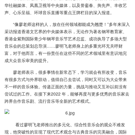
华社融媒体、凤凰卫视等中央媒体，以及誉銮春、舆先声、丰收艺
声、心乐呈福、环球音乐直播等重点王牌栏目的深入报道。
“像廖老师这样的人，放在任何领域都能成为翘楚！”多年来深入
采访报道香港文艺界的中央媒体表示，无论作为著名钢琴教育家、
香港金紫荆国际青少年钢琴音乐节艺术总监、成功执导了多场大型
音乐会的总策划总导演……廖明飞老师身上的多重光环无关呼财
富，对于他而言，有一份责任在这些不同的艺术领域里有意识地完
成大众音乐审美的提升。
廖老师表示，很多事情在新常态下，学习就会有所改变，音乐
有很多方式与外界联动，值得自己去尝试，同时又可以为大众带来
不一样的音乐体验。传递正面的力量，挑战与推动又互补以前没有
尝试过的工作。在接下来2022 年，能够再度与更多优秀的音乐家去
跨界合作音乐剧、流行音乐等全新的艺术模式。
看过廖明飞老师推出的多元化、综合性音乐会的观众不难发
现，他突破性的呈现了现代艺术观念与古典音乐的完美融合，国际