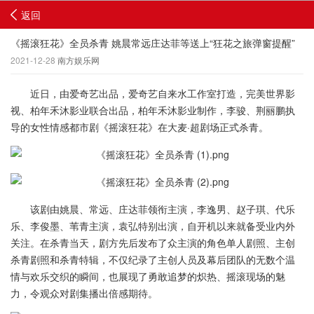
返回
《摇滚狂花》全员杀青 姚晨常远庄达菲等送上“狂花之旅弹窗提醒”
2021-12-28
南方娱乐网
近日，由爱奇艺出品，爱奇艺自来水工作室打造，完美世界影
视、柏年禾沐影业联合出品，柏年禾沐影业制作，李骏、荆丽鹏执
导的女性情感都市剧《摇滚狂花》在大麦·超剧场正式杀青。
该剧由姚晨、常远、庄达菲领衔主演，李逸男、赵子琪、代乐
乐、李俊墨、苇青主演，袁弘特别出演，自开机以来就备受业内外
关注。在杀青当天，剧方先后发布了众主演的角色单人剧照、主创
杀青剧照和杀青特辑，不仅纪录了主创人员及幕后团队的无数个温
情与欢乐交织的瞬间，也展现了勇敢追梦的炽热、摇滚现场的魅
力，令观众对剧集播出倍感期待。