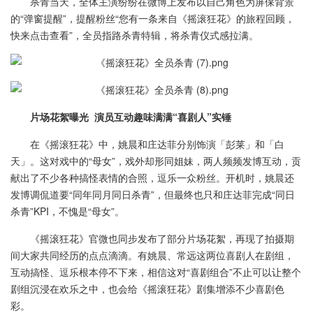
杀青当天，全体主演纷纷在微博上发布以自己角色为屏保背景
的“弹窗提醒”，提醒粉丝“您有一条来自《摇滚狂花》的旅程回顾，
快来点击查看”，全员指路杀青特辑，将杀青仪式感拉满。
片场花絮曝光 演员互动趣味满满“喜剧人”实锤
在《摇滚狂花》中，姚晨和庄达菲分别饰演「彭莱」和「白
天」。这对戏中的“母女”，戏外却形同姐妹，两人频频发博互动，贡
献出了不少各种搞怪表情的合照，逗乐一众粉丝。开机时，姚晨还
发博调侃道要“同年同月同日杀青”，但最终也只和庄达菲完成“同日
杀青”KPI，不愧是“母女”。
《摇滚狂花》官微也同步发布了部分片场花絮，再现了拍摄期
间大家共同经历的点点滴滴。有姚晨、常远这两位喜剧人在剧组，
互动搞怪、逗乐根本停不下来，相信这对“喜剧组合”不止可以让整个
剧组沉浸在欢乐之中，也会给《摇滚狂花》剧集增添不少喜剧色
彩。