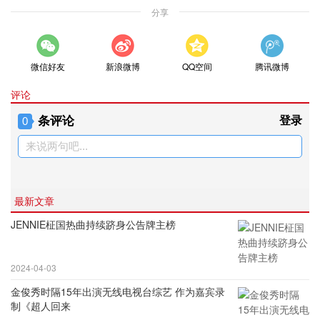
分享
微信好友
新浪微博
QQ空间
腾讯微博
评论
条评论
登录
0
来说两句吧...
最新文章
JENNIE柾国热曲持续跻身公告牌主榜
2024-04-03
金俊秀时隔15年出演无线电视台综艺 作为嘉宾录
制《超人回来