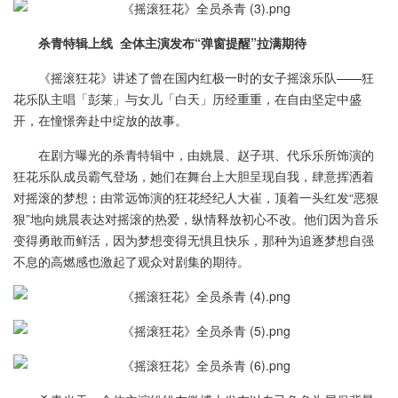
杀青特辑上线 全体主演发布“弹窗提醒”拉满期待
《摇滚狂花》讲述了曾在国内红极一时的女子摇滚乐队——狂
花乐队主唱「彭莱」与女儿「白天」历经重重，在自由坚定中盛
开，在憧憬奔赴中绽放的故事。
在剧方曝光的杀青特辑中，由姚晨、赵子琪、代乐乐所饰演的
狂花乐队成员霸气登场，她们在舞台上大胆呈现自我，肆意挥洒着
对摇滚的梦想；由常远饰演的狂花经纪人大崔，顶着一头红发“恶狠
狠”地向姚晨表达对摇滚的热爱，纵情释放初心不改。他们因为音乐
变得勇敢而鲜活，因为梦想变得无惧且快乐，那种为追逐梦想自强
不息的高燃感也激起了观众对剧集的期待。