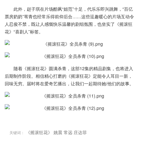
此外，赵子琪在片场酷飒“姐范”十足，代乐乐即兴跳舞，“百亿
票房奶奶”苇青也经常乐得前仰后合……这些逗趣暖心的片场互动令
人忍俊不禁，既让人感慨快乐温馨的剧组氛围，也坐实了《摇滚狂
花》“喜剧人”标签。
随着《摇滚狂花》圆满杀青，这部12集的精品剧集，也将进入
后期制作阶段。相信精心打磨的《摇滚狂花》定能令人耳目一新，
回味无穷。届时将在爱奇艺播出，让我们一起期待她/他们的故事。
《摇滚狂花》
姚晨
常远
庄达菲
关键词：