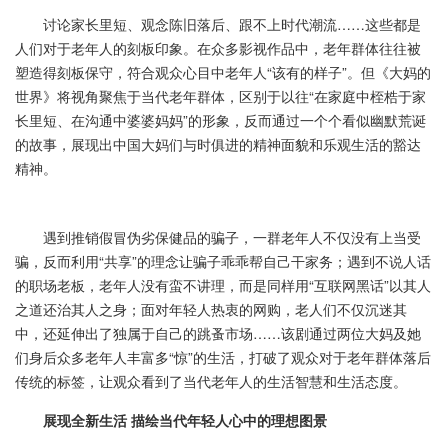
讨论家长里短、观念陈旧落后、跟不上时代潮流……这些都是
人们对于老年人的刻板印象。在众多影视作品中，老年群体往往被
塑造得刻板保守，符合观众心目中老年人“该有的样子”。但《大妈的
世界》将视角聚焦于当代老年群体，区别于以往“在家庭中桎梏于家
长里短、在沟通中婆婆妈妈”的形象，反而通过一个个看似幽默荒诞
的故事，展现出中国大妈们与时俱进的精神面貌和乐观生活的豁达
精神。
遇到推销假冒伪劣保健品的骗子，一群老年人不仅没有上当受
骗，反而利用“共享”的理念让骗子乖乖帮自己干家务；遇到不说人话
的职场老板，老年人没有蛮不讲理，而是同样用“互联网黑话”以其人
之道还治其人之身；面对年轻人热衷的网购，老人们不仅沉迷其
中，还延伸出了独属于自己的跳蚤市场……该剧通过两位大妈及她
们身后众多老年人丰富多“惊”的生活，打破了观众对于老年群体落后
传统的标签，让观众看到了当代老年人的生活智慧和生活态度。
展现全新生活 描绘当代年轻人心中的理想图景