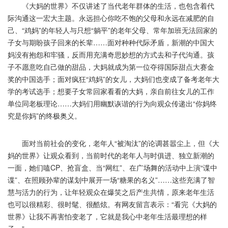
《大妈的世界》不仅讲述了当代老年群体的生活，也包含着代
际沟通这一宏大主题。永远担心你吃不饱的父母和永远在减肥的自
己、“鸡妈”的年轻人与只想“躺平”的老年父母、常年加班无法回家的
子女与期盼孩子回来的长辈……面对种种代际矛盾，新潮的中国大
妈没有抱怨和牢骚，反而用充满奇思妙想的方式去和子代沟通。孩
子不愿意吃自己做的甜品，大妈就成为第一位夺得国际甜点大赛金
奖的中国选手；面对疯狂“鸡妈”的女儿，大妈们也变成了备考老年大
学的考试选手；想要子女常回家看看的大妈，亲自前往女儿的工作
单位同老板理论……大妈们用幽默诙谐的行为向观众传递出“你妈终
究是你妈”的终极奥义。
面对当前社会的变化，老年人“被淘汰”的论调甚嚣尘上，但《大
妈的世界》让观众看到，当前时代的老年人与时俱进、独立新潮的
一面，她们嗑CP、抢盲盒、当“网红”、在广场舞的活动中上演“谍中
谍”、在照顾孙辈的谋划中展开一场“糖果的名义”……这些充满了智
慧与活力的行为，让年轻观众在爆笑之后产生共情，原来老年生活
也可以很精彩、很时髦、很酷炫。有网友留言表示：“看完《大妈的
世界》让我不再害怕变老了，它就是我心中老年生活最理想的样