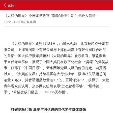
返回
《大妈的世界》今日爆笑收官 “潮酷”老年生活引年轻人期待
2022-01-24
南方娱乐网
《大妈的世界》剧照1月24日，由腾讯视频、北京粒粒橙传媒有
限公司、上海鸣涧影业有限公司与上海他城影业有限公司联合出品
的首部中国大妈浪漫爆笑短剧《大妈的世界》欢乐收官。该剧聚焦
于当代老年群体，展现了中国大妈们在数字化社会中“弄潮”的爆笑故
事，获得了《中国日报》、新华网等党媒央媒的价值肯定。自开播
以来，《大妈的世界》持续霸屏各大行业榜单，微博相关话题总阅
读量3.3亿+、抖音话题播放量破1.7亿，豆瓣评分8.5，获得了一大批
青年观众的认可。众多网友纷纷表示“怎么都看不够”、“期待第二
季”、“希望变成日播剧，一年365天都播”。
打破刻板印象 展现与时俱进的当代老年群体群像