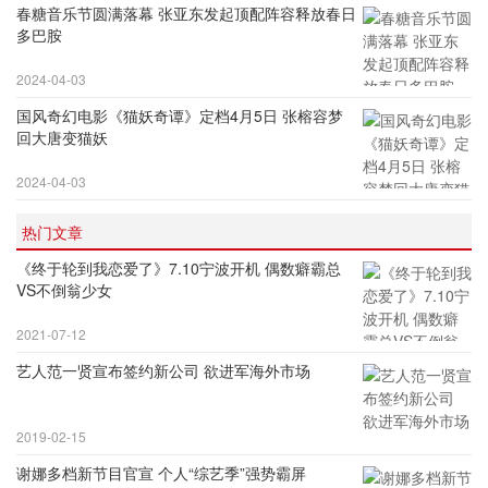
春糖音乐节圆满落幕 张亚东发起顶配阵容释放春日
多巴胺
2024-04-03
国风奇幻电影《猫妖奇谭》定档4月5日 张榕容梦
回大唐变猫妖
2024-04-03
热门文章
《终于轮到我恋爱了》7.10宁波开机 偶数癖霸总
VS不倒翁少女
2021-07-12
艺人范一贤宣布签约新公司 欲进军海外市场
2019-02-15
谢娜多档新节目官宣 个人“综艺季”强势霸屏