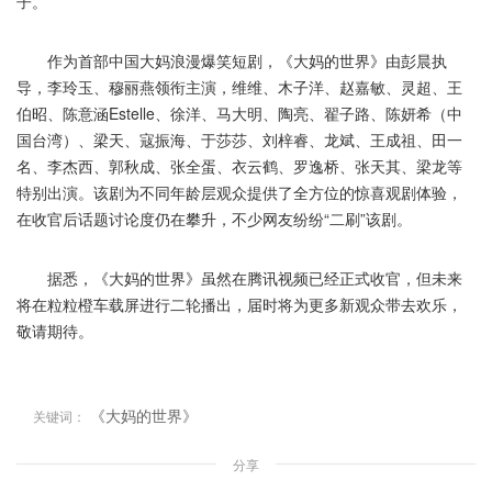
子。”
作为首部中国大妈浪漫爆笑短剧，《大妈的世界》由彭晨执
导，李玲玉、穆丽燕领衔主演，维维、木子洋、赵嘉敏、灵超、王
伯昭、陈意涵Estelle、徐洋、马大明、陶亮、翟子路、陈妍希（中
国台湾）、梁天、寇振海、于莎莎、刘梓睿、龙斌、王成祖、田一
名、李杰西、郭秋成、张全蛋、衣云鹤、罗逸桥、张天其、梁龙等
特别出演。该剧为不同年龄层观众提供了全方位的惊喜观剧体验，
在收官后话题讨论度仍在攀升，不少网友纷纷“二刷”该剧。
据悉，《大妈的世界》虽然在腾讯视频已经正式收官，但未来
将在粒粒橙车载屏进行二轮播出，届时将为更多新观众带去欢乐，
敬请期待。
《大妈的世界》
关键词：
分享