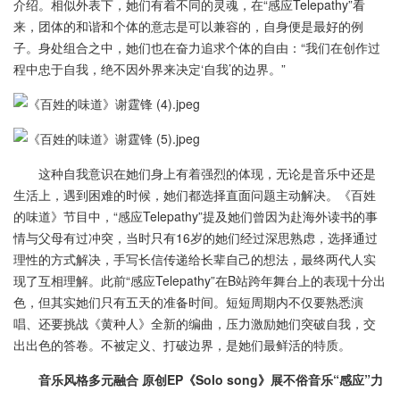
介绍。相似外表下，她们有着不同的灵魂，在“感应Telepathy”看
来，团体的和谐和个体的意志是可以兼容的，自身便是最好的例
子。身处组合之中，她们也在奋力追求个体的自由：“我们在创作过
程中忠于自我，绝不因外界来决定‘自我’的边界。”
这种自我意识在她们身上有着强烈的体现，无论是音乐中还是
生活上，遇到困难的时候，她们都选择直面问题主动解决。《百姓
的味道》节目中，“感应Telepathy”提及她们曾因为赴海外读书的事
情与父母有过冲突，当时只有16岁的她们经过深思熟虑，选择通过
理性的方式解决，手写长信传递给长辈自己的想法，最终两代人实
现了互相理解。此前“感应Telepathy”在B站跨年舞台上的表现十分出
色，但其实她们只有五天的准备时间。短短周期内不仅要熟悉演
唱、还要挑战《黄种人》全新的编曲，压力激励她们突破自我，交
出出色的答卷。不被定义、打破边界，是她们最鲜活的特质。
音乐风格多元融合 原创EP《Solo song》展不俗音乐“感应”力