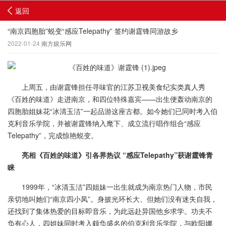
返回
“南京四胞胎”蜕变“感应Telepathy” 签约谢霆锋同游故乡
2022-01-24
南方娱乐网
上周五，由谢霆锋担任寻味官的江苏卫视美食纪实类真人秀
《百姓的味道》走进南京，和四位特殊嘉宾——出生便轰动南京的
四胞胎姐妹花“冰清玉洁”一起品游这座古都。如今她们已同时考入伯
克利音乐学院，并被谢霆锋纳入麾下、成立流行唱作组合“感应
Telepathy”，完成惊艳蜕变。
亮相《百姓的味道》引各界热议 “感应Telepathy”获谢霆锋青
睐
1999年，“冰清玉洁”四姐妹一出生就成为南京热门人物，市民
亲切地叫她们“南京四小凤”。身披光环长大、但她们没有迷失自我，
还找到了集体热爱的目标即音乐，为此远赴异国他乡求学。功夫不
负有心人，四姐妹同时考入颇负盛名的伯克利音乐学院，与欧阳娜