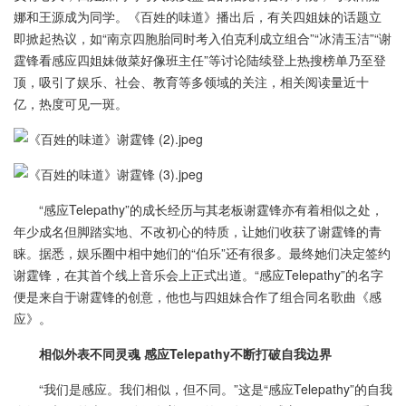
娜和王源成为同学。《百姓的味道》播出后，有关四姐妹的话题立
即掀起热议，如“南京四胞胎同时考入伯克利成立组合”“冰清玉洁”“谢
霆锋看感应四姐妹做菜好像班主任”等讨论陆续登上热搜榜单乃至登
顶，吸引了娱乐、社会、教育等多领域的关注，相关阅读量近十
亿，热度可见一斑。
“感应Telepathy”的成长经历与其老板谢霆锋亦有着相似之处，
年少成名但脚踏实地、不改初心的特质，让她们收获了谢霆锋的青
睐。据悉，娱乐圈中相中她们的“伯乐”还有很多。最终她们决定签约
谢霆锋，在其首个线上音乐会上正式出道。“感应Telepathy”的名字
便是来自于谢霆锋的创意，他也与四姐妹合作了组合同名歌曲《感
应》。
相似外表不同灵魂 感应Telepathy不断打破自我边界
“我们是感应。我们相似，但不同。”这是“感应Telepathy”的自我