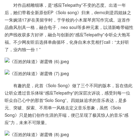
对作品精雕细琢，是“感应Telepathy”不变的态度。出道一年
后，她们带着全新原创EP《Solo song》归来，demo则是四姐妹之
一朱婉清17岁在美留学时，于学校的小木屋琴房写作完成。这首作
品曲风别具一格，融合电子，neo soul等多种元素，以清新略带磁性
的声线收获多方好评，融合与创新的“感应Telepathy”令听众大饱耳
福。不少网友听后选择单曲循环，化身自来水竞相打call：“太好听
了，业内独一份！”
有趣的是，此首《Solo Song》做了三个不同的版本，旨在借此
让听众透过音乐体味“感应Telepathy”的深层次诉说，感受到每一位
听众自己心中的那首“Solo Song”。四姐妹追求的音乐表达，是多
元、突破、探索、不用单一风格去定义音乐形象，虽然《Solo
Song》只是她们创作生涯的开端，便已呈现了极其惊人的音乐“感
应”力，未来不可限量。