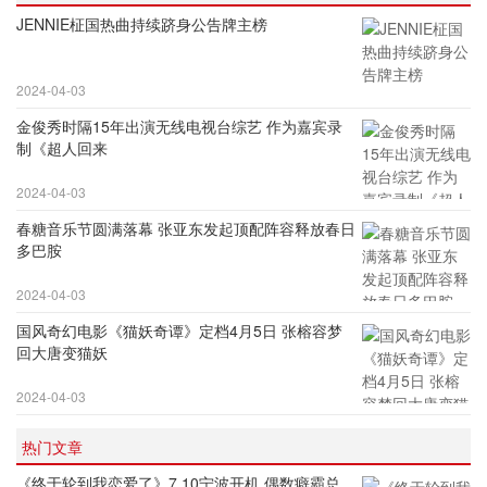
JENNIE柾国热曲持续跻身公告牌主榜
2024-04-03
金俊秀时隔15年出演无线电视台综艺 作为嘉宾录
制《超人回来
2024-04-03
春糖音乐节圆满落幕 张亚东发起顶配阵容释放春日
多巴胺
2024-04-03
国风奇幻电影《猫妖奇谭》定档4月5日 张榕容梦
回大唐变猫妖
2024-04-03
热门文章
《终于轮到我恋爱了》7.10宁波开机 偶数癖霸总