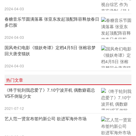
2024-04-03
春糖音乐节圆满落幕 张亚东发起顶配阵容释放春日
多巴胺
2024-04-03
国风奇幻电影《猫妖奇谭》定档4月5日 张榕容梦
回大唐变猫妖
2024-04-03
热门文章
《终于轮到我恋爱了》7.10宁波开机 偶数癖霸总
VS不倒翁少女
2021-07-12
艺人范一贤宣布签约新公司 欲进军海外市场