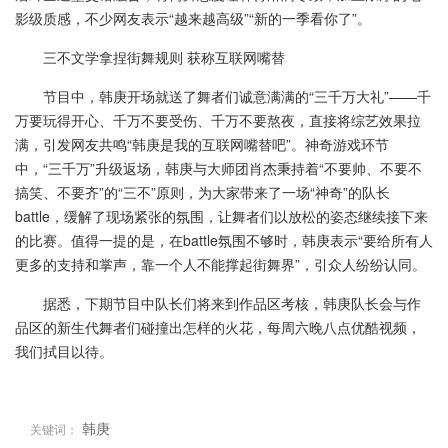
影级质感，不少网友表示“越来越高级”“新的一季看你了”。
三不文学拿捏街舞规则 获称互联网嘴替
节目中，韩庚开场就送了舞者们诚意满满的“三千万大礼”——千
万要玩得开心、千万不要受伤、千万不要熬夜，直接将综艺效果拉
满，引发网友共鸣“韩庚是我的互联网嘴替吧”。神奇游戏环节
中，“三千万”升级返场，韩庚与大师团肖杰秉持着“不要帅、不要不
搞笑、不要齐”的“三不”原则，为大家带来了一场“神奇”的队长
battle，缓解了现场紧张的氛围，让舞者们以放松的姿态继续接下来
的比赛。值得一提的是，在battle氛围不够时，韩庚表示“要给所有人
更多的支持和掌声，靠一个人不能撑起街舞界”，引众人纷纷认同。
据悉，下期节目中队长们将来到作品区考核，韩庚队长会与作
品区的新生代舞者们碰撞出怎样的火花，每周六晚八点优酷视频，
我们拭目以待。
韩庚
关键词：