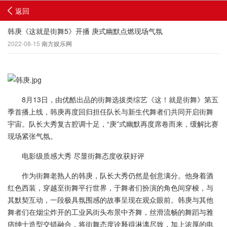
返回
韩庚《这就是街舞5》开播 庚式幽默点燃现场气氛
2022-08-15
南方娱乐网
8月13日，由优酷出品的街舞选拔类综艺《这！就是街舞》第五
季首播上线，韩庚再度回归担任队长与新生代舞者们共同开启街舞
宇宙。队长大秀复古腔调十足，“庚”式幽默再度席卷而来，缓解比赛
现场紧张气氛。
电影级质感大秀 尽显街舞态度收获好评
作为街舞老熟人的韩庚，队长大秀仍然是创意满分。他身着酒
红色西装，穿越至街舞平行世界，于舞者们扮演的角色间穿梭，与
其默契互动，一段极具氛围感的故事呈现在观众眼前。韩庚与其他
舞者们在烟尘炸开的工业风街头布景中齐舞，丝滑流畅的舞蹈与雅
痞绅士造型交错融合，将街舞态度诠释得淋漓尽致，加上浓厚的电