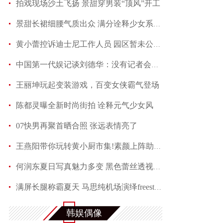
拍戏现场沙土飞扬 景甜穿男装“顶风”开工
景甜长裙细腰气质出众 满分诠释少女系优雅
黄小蕾控诉迪士尼工作人员 园区暂未公开回应当事
中国第一代娱记谈刘德华：没有记者会不喜欢他
王丽坤玩起变装游戏，百变女侠霸气登场
陈都灵曝全新时尚街拍 诠释元气少女风
07快男再聚首晒合照 张远表情亮了
王燕阳带你玩转黄小厨市集!素颜上阵助力嫣然天使
何润东夏日写真魅力多变 黑色蕾丝透视西装性感吸
满屏长腿称霸夏天 马思纯机场演绎freestyle
赵芮曝全新写真 笑靥如花展现十足冻龄魅力
韩娱偶像