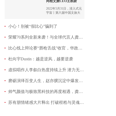
同程文旅CEO王凯斩
获“文
2022年5月31日，浸入式元
宇宙丨第六届中国文旅大
消费年度峰会暨“龙雀
奖”系列数字藏品颁奖盛典
成功举办
小心！别被“假比心”骗到了
荣耀70系列全新来袭！与全球代言人龚俊一起感受“
比心线上辩论赛“唇枪舌战”收官，华政辩论队摘得
杜向宇Dustin：越是逆风，越要逆袭
虚拟唱作人李叙白热度持续上升 潜力无限未来可
磨砺演绎百变人生，赵亦骥沉淀中爆发力量
帅气颜值与极致黑科技的再度相遇，龚俊成荣耀70系
苏有朋情绪感大片释出 打破桎梏与灵魂深入对话