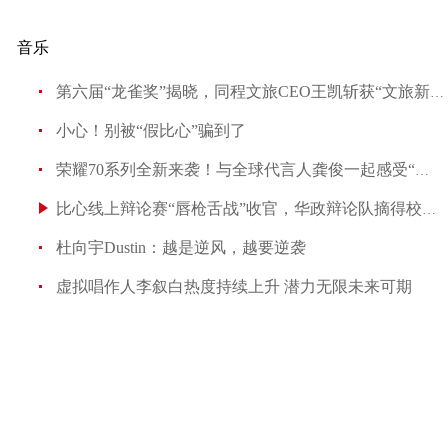
音乐
第六届“龙雀奖”揭晓，同程文旅CEO王凯斩获“文旅新锐
小心！别被“假比心”骗到了
荣耀70系列全新来袭！与全球代言人龚俊一起感受“主角”
比心线上辩论赛“唇枪舌战”收官，华政辩论队摘得校园赛
杜向宇Dustin：越是逆风，越要逆袭
虚拟唱作人李叙白热度持续上升 潜力无限未来可期