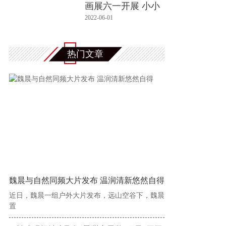
画展六一开展 小小
优酷
2022-06-01
热门文章
魏晨与自然同频大片发布 温润清新悠然自得
近日，魏晨一组户外大片发布，远山空谷下，魏晨
置