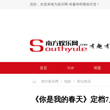
您好，欢迎来南方娱乐网-有趣有料雅俗共赏！
首页
TOP
明星
南方娱乐网
>
电影
>
影坛快讯
《你是我的春天》定档7