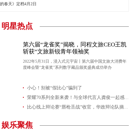
的春天》定档4月2日
明星热点
李秀满总制作人出席第二届世界文化产业论坛，并发
权俞利亲自剧透《Bossam - Steal the Fate》下
第六届“龙雀奖”揭晓，同程文旅CEO王凯
斩获“文旅新锐青年领袖奖
2022年5月31日，浸入式元宇宙丨第六届中国文旅大消费年
度峰会暨“龙雀奖”系列数字藏品颁奖盛典成功举办
“Double Million Seller”NCT DREAM专辑《味 (
NCT 127日本迷你专辑《LOVEHOLIC》荣登Oricon专
小心！别被“假比心”骗到了
荣耀70系列全新来袭！与全球代言人龚俊一起感受“主角”魅力
比心线上辩论赛“唇枪舌战”收官，华政辩论队摘得校园赛桂冠
娱乐聚焦