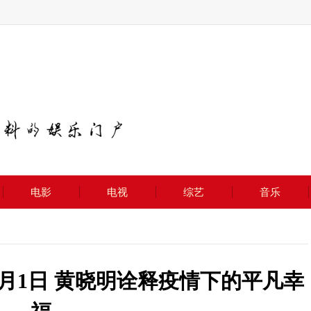
电影
电视
综艺
音乐
月1日 黄晓明诠释疫情下的平凡幸