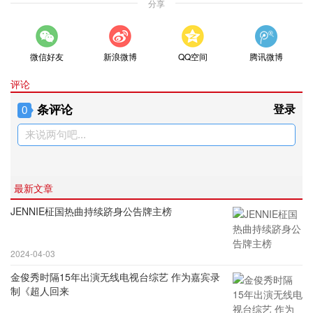
分享
微信好友
新浪微博
QQ空间
腾讯微博
评论
条评论
登录
0
来说两句吧...
最新文章
JENNIE柾国热曲持续跻身公告牌主榜
2024-04-03
金俊秀时隔15年出演无线电视台综艺 作为嘉宾录
制《超人回来