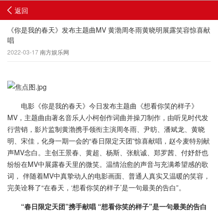
返回
《你是我的春天》发布主题曲MV 黄渤周冬雨黄晓明展露笑容惊喜献
唱
2022-03-17
南方娱乐网
电影《你是我的春天》今日发布主题曲《想看你笑的样子》
MV，主题曲由著名音乐人小柯创作词曲并操刀制作，由听见时代发
行营销，影片监制黄渤携手领衔主演周冬雨、尹昉、潘斌龙、黄晓
明、宋佳，化身一期一会的“春日限定天团”惊喜献唱，赵今麦特别献
声MV念白。主创王景春、黄超、杨斯、张航诚、郑罗茜、付妤舒也
纷纷在MV中展露春天里的微笑。温情治愈的声音与充满希望感的歌
词， 伴随着MV中真挚动人的电影画面、普通人真实又温暖的笑容，
完美诠释了“在春天，‘想看你笑的样子’是一句最美的告白”。
“春日限定天团”携手献唱
“想看你笑的样子”是一句最美的告白