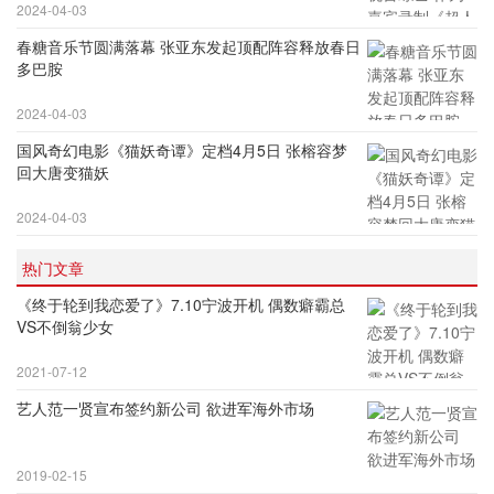
2024-04-03
春糖音乐节圆满落幕 张亚东发起顶配阵容释放春日
多巴胺
2024-04-03
国风奇幻电影《猫妖奇谭》定档4月5日 张榕容梦
回大唐变猫妖
2024-04-03
热门文章
《终于轮到我恋爱了》7.10宁波开机 偶数癖霸总
VS不倒翁少女
2021-07-12
艺人范一贤宣布签约新公司 欲进军海外市场
2019-02-15