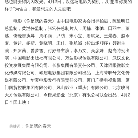
感也能变得闪闪发光。4月2日，以这场电影为契机，以“想看你笑的
样子”为告白，和最想见的人见面吧！
电影《你是我的春天》由中国电影家协会指导拍摄，陈道明任
总监制，黄渤任监制，张宏任总制片人，周楠、张弛、田羽生、董
越、饶晓志执导，周冬雨、尹昉、宋小宝、潘斌龙、王景春、赵今
麦、黄超、杨斯、黄晓明、宋佳、张航诚（按出场顺序）领衔主
演，郑罗茜、曾梦雪、付妤舒主演，李乃文、吴彦姝、赵亮特别出
演，中国电影出版社有限公司、万达影视传媒有限公司、武汉文化
投资发展集团有限公司、长影集团有限责任公司、天津猫眼微影文
化传媒有限公司、峨眉电影集团有限公司出品，上海菁叹号文化传
媒有限公司、华夏电影发行有限责任公司、厦门广播电视集团、厦
门国贸控股集团有限公司、风山影业（重庆）有限公司、北京映可
大方传媒有限公司、今橙果影业（北京）有限公司联合出品，4月2
日全国上映！
你是我的春天
关键词：