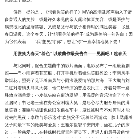
值得一提的是，《想看你笑的样子》MV的高潮及尾声融入了诸
多普通人的笑脸：或是许久未见的亲人露出惊喜笑容、或是医护与
病患彼此的温馨笑容、又或是父母与孩子相伴时的满足笑容，尽显
春日温暖。这个春天，让“想看你笑的样子”成为最美的一句告白！因
为它代表着——“我”想见到“你”，想让“你”一直幸福地笑下去！
用微笑为春天“着色” 以歌曲作最美告白——见面吧！趁春天
与此同时，配合主题曲中的影片画面，电影发布了一组最新剧
照——尚小雨穿着花艺服，打开手机对着镜头笑眼盈盈；李南风手
举烟花，照亮了见证着南风与小雨浪漫爱情的那片海；王大鹏与刘
二红对着镜头肆意大笑，他们所饰演的普通农民工，开着货车一路
释放点滴善意；小麦低头站在窗边凝望，用温暖的音乐治愈了全小
区居民；书记老王坐在办公室咧嘴大笑，是尽心尽力服务居民的满
足笑容；龚臣与杨珊也依旧依偎在车中，度过彼时尚不知何时才能
过去的黑夜；李敬与乐乐这对“欢脱父子”玩着绘画游戏，脸上透露着
父子间最平常的微笑与爱意；王雅尔援鄂平安归来，坐在儿子的床
边，一脸慈爱……在特殊时代背景的渲染下，普通人们最寻常的情