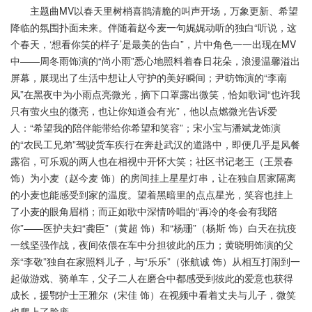
主题曲MV以春天里树梢喜鹊清脆的叫声开场，万象更新、希望
降临的氛围扑面未来。伴随着赵今麦一句娓娓动听的独白“听说，这
个春天，‘想看你笑的样子’是最美的告白”，片中角色一一出现在MV
中——周冬雨饰演的“尚小雨”悉心地照料着春日花朵，浪漫温馨溢出
屏幕，展现出了生活中想让人守护的美好瞬间；尹昉饰演的“李南
风”在黑夜中为小雨点亮微光，摘下口罩露出微笑，恰如歌词“也许我
只有萤火虫的微亮，也让你知道会有光”，他以点燃微光告诉爱
人：“希望我的陪伴能带给你希望和笑容”；宋小宝与潘斌龙饰演
的“农民工兄弟”驾驶货车疾行在奔赴武汉的道路中，即便几乎是风餐
露宿，可乐观的两人也在相视中开怀大笑；社区书记老王（王景春
饰）为小麦（赵今麦 饰）的房间挂上星星灯串，让在独自居家隔离
的小麦也能感受到家的温度。望着黑暗里的点点星光，笑容也挂上
了小麦的眼角眉梢；而正如歌中深情吟唱的“再冷的冬会有我陪
你”——医护夫妇“龚臣”（黄超 饰）和“杨珊”（杨斯 饰）白天在抗疫
一线坚强作战，夜间依偎在车中分担彼此的压力；黄晓明饰演的父
亲“李敬”独自在家照料儿子，与“乐乐”（张航诚 饰）从相互打闹到一
起做游戏、骑单车，父子二人在磨合中都感受到彼此的爱意也获得
成长，援鄂护士王雅尔（宋佳 饰）在视频中看着丈夫与儿子，微笑
也爬上了脸庞。