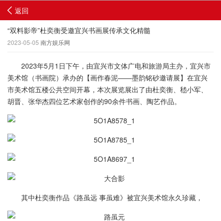
返回
“双料影帝”杜奕衡受邀宜兴书画展传承文化精髓
2023-05-05
南方娱乐网
2023年5月1日下午，由宜兴市文体广电和旅游局主办，宜兴市
美术馆（书画院）承办的【画作春泥——墨韵铭砂邀请展】在宜兴
市美术馆五楼公共空间开幕，本次展览展出了由杜奕衡、嵇小军、
胡晋、张华杰四位艺术家创作的90余件书画、陶艺作品。
其中杜奕衡作品《路虽远 事虽难》被宜兴美术馆永久珍藏，