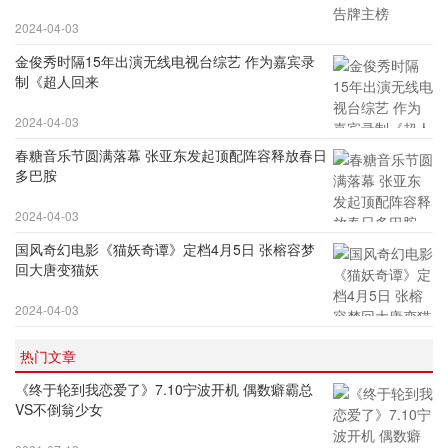
2024-04-03
金俊秀时隔15年出演无线电视台综艺 作为嘉宾录
制《超人回来
2024-04-03
春糖音乐节圆满落幕 张亚东发起顶配阵容释放春日
多巴胺
2024-04-03
国风奇幻电影《猫妖奇谭》定档4月5日 张榕容梦
回大唐变猫妖
2024-04-03
热门文章
《终于轮到我恋爱了》7.10宁波开机 偶数癖霸总
VS不倒翁少女