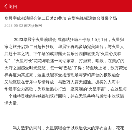
返回
华晨宇成都演唱会第二日梦幻叠加 造型先锋摇滚舞台引爆全场
2023-05-02
南方娱乐网
2023华晨宇火星演唱会·成都站狂嗨不停歇！5月1日，火星归
家之旅开启第二日超长狂欢，华晨宇再现多场完美舞台，与火星人
共赴十年之约。下午场的成都露天音乐公园彻底变为“火星心灵驿
站”，“火星村长”花花与歌迷一同话家常、打游戏、唱歌，在美好的
天府之国感受时光悠悠，怎一句“巴适”了得；转至晚上场，数万荧光
棒再度为其点亮，这里既能享受摇滚现场与梦幻舞台的极致融合，
又能沉浸在音乐中尽情释放，与数万人露天蹦迪。拥挤的人海中，
华晨宇全力高歌，为歌迷贴心打造一座斑斓的“火星宇宙”，在这里每
一个独特灵魂的呐喊都能获得回响，并在无限共鸣与感动中收获满
满力量。
竭力造梦的同时，火星演唱会予以歌迷极大的穿衣自由，花花