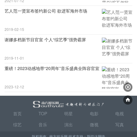
2021-07-12
艺人范一贤宣布签约新公司 欲进军海外市场
2019-02-15
谢娜多档新节目官宣 个人“综艺季”强势霸屏
2019-11-01
重磅！2023动感地带“20周年”音乐盛典全阵容官宣
2023-12-12
首页
TOP
明星
电影
电视
综艺
音乐
演出
微视
写真
版权所有 · 南方娱乐网 技术支持：
斯巴达网络