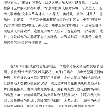
现场表示：“在我们演唱会，回到火星之后大家可以放松、可以玩，
想穿什么样的衣服都可以。”华晨宇如家人般对待每一个火星人，热
情的歌迷也“没拿自己当外人”：小恐龙、奥特曼、唐僧、外星人、悲
伤蛙、月老装......所有新奇想象齐聚火星炸街时装周，更有“熊猫与
恐龙”跨时空友好交流，两人拿小拳拳互锤对方胸口，可爱程度引得
现场众人阵阵欢呼。这里允许每个人快乐，也包容每一个“异类”。此
外，身处成都的花花还不忘入乡随俗，大秀成都话：“搭家号，窝是
华晨鱼”引得歌迷连连爆笑……
在4月30日的成都站首场演唱会，华晨宇诸多先锋造型就成功破
圈，获赞“野性大胆不失唯美灵巧”。5月1日场次，演出造型再度新鲜
升级，红色披风首当其冲获得广泛喜爱，炙热火星红的惊艳亮相就
足以调动无数在场歌迷的DNA，腾云驾雾舞台氛围的烘托及随风起
舞的红色披风，也为演出完美增色。更有网友悉心盘点他两场演出
的造型：每一套都独具匠心与火星舞台适配度满分！创意在线的造
型，极致燃炸的现场，温暖感动的瞬间，太多太多……属于的火星
美好未完待续，期待5月2日场继续上演为成都定制的火星惊喜！