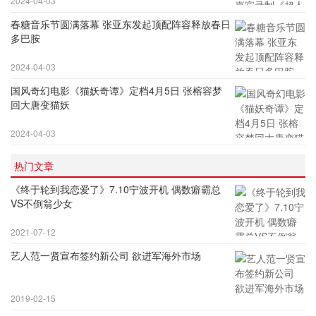
2024-04-03
春糖音乐节圆满落幕 张亚东发起顶配阵容释放春日
多巴胺
2024-04-03
国风奇幻电影《猫妖奇谭》定档4月5日 张榕容梦
回大唐变猫妖
2024-04-03
热门文章
《终于轮到我恋爱了》7.10宁波开机 偶数癖霸总
VS不倒翁少女
2021-07-12
艺人范一贤宣布签约新公司 欲进军海外市场
2019-02-15