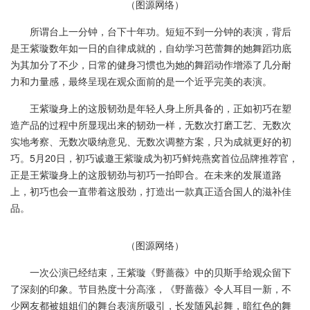
（图源网络）
所谓台上一分钟，台下十年功。短短不到一分钟的表演，背后
是王紫璇数年如一日的自律成就的，自幼学习芭蕾舞的她舞蹈功底
为其加分了不少，日常的健身习惯也为她的舞蹈动作增添了几分耐
力和力量感，最终呈现在观众面前的是一个近乎完美的表演。
王紫璇身上的这股韧劲是年轻人身上所具备的，正如初巧在塑
造产品的过程中所显现出来的韧劲一样，无数次打磨工艺、无数次
实地考察、无数次吸纳意见、无数次调整方案，只为成就更好的初
巧。5月20日，初巧诚邀王紫璇成为初巧鲜炖燕窝首位品牌推荐官，
正是王紫璇身上的这股韧劲与初巧一拍即合。在未来的发展道路
上，初巧也会一直带着这股劲，打造出一款真正适合国人的滋补佳
品。
（图源网络）
一次公演已经结束，王紫璇《野蔷薇》中的贝斯手给观众留下
了深刻的印象。节目热度十分高涨，《野蔷薇》令人耳目一新，不
少网友都被姐姐们的舞台表演所吸引，长发随风起舞，暗红色的舞