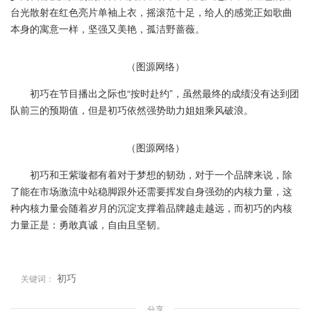
台光散射在红色亮片单袖上衣，摇滚范十足，给人的感觉正如歌曲
本身的寓意一样，坚强又美艳，孤洁野蔷薇。
（图源网络）
初巧在节目播出之际也“按时赴约”，虽然最终的成绩没有达到团
队前三的预期值，但是初巧依然强势助力姐姐乘风破浪。
（图源网络）
初巧和王紫璇都有着对于梦想的韧劲，对于一个品牌来说，除
了能在市场激流中站稳脚跟外还需要挥发自身强劲的内核力量，这
种内核力量会随着岁月的沉淀支撑着品牌越走越远，而初巧的内核
力量正是：勇敢真诚，自由且坚韧。
初巧
关键词：
分享