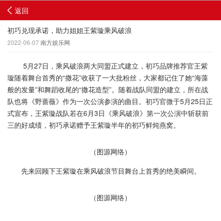
返回
初巧兑现承诺，助力姐姐王紫璇乘风破浪
2022-06-07
南方娱乐网
5月27日，乘风破浪两大同盟正式建立，初巧品牌推荐官王紫
璇随着舞台首秀的“撒花”收获了一大批粉丝，大家都记住了她“海藻
般的发量”和舞蹈收尾的“撒花造型”。随着战队同盟的建立，所在战
队也将《野蔷薇》作为一次公演参演的曲目。初巧官微于5月25日正
式宣布，王紫璇战队若在6月3日《乘风破浪》第一次公演中斩获前
三的好成绩，初巧承诺赠予王紫璇半年的初巧鲜炖燕窝。
（图源网络）
先来回顾下王紫璇在乘风破浪节目舞台上首秀的绝美瞬间。
（图源网络）