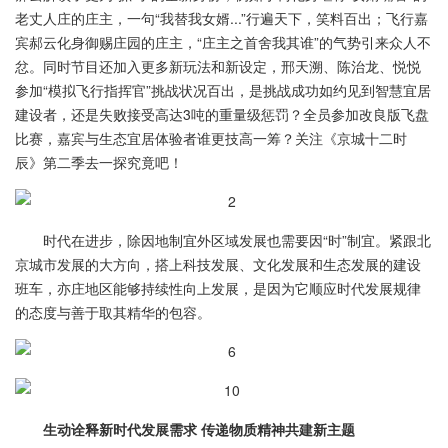
老丈人庄的庄主，一句“我替我女婿...”行遍天下，笑料百出；飞行嘉
宾郝云化身御赐庄园的庄主，“庄主之首舍我其谁”的气势引来众人不
忿。同时节目还加入更多新玩法和新设定，邢天溯、陈治龙、悦悦
参加“模拟飞行指挥官”挑战状况百出，是挑战成功如约见到智慧宜居
建设者，还是失败接受高达3吨的重量级惩罚？全员参加改良版飞盘
比赛，嘉宾与生态宜居体验者谁更技高一筹？关注《京城十二时
辰》第二季去一探究竟吧！
时代在进步，除因地制宜外区域发展也需要因“时”制宜。紧跟北
京城市发展的大方向，搭上科技发展、文化发展和生态发展的建设
班车，亦庄地区能够持续性向上发展，是因为它顺应时代发展规律
的态度与善于取其精华的包容。
生动诠释新时代发展需求 传递物质精神共建新主题