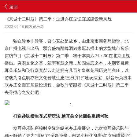
返回
《京城十二时辰》第二季：走进亦庄见证宜居建设新风貌
2022-09-16
南方娱乐网
独在异乡非异客，吾心安处是故乡，由北京市商务局指导、北
京广播电视台出品，双合盛精酿啤酒独家冠名播出的大型城市音乐
探访节目《京城十二时辰》第二季，将于本周六21：30在北京卫视
播出。夯实文化之基，筑牢智慧之新，加固生态之本，本期节目糖
耳朵乐队和飞行嘉宾郝云走进拥有几百年皇家苑囿历史的亦庄，以
游戏为引点明亦庄文化智慧生态“三线并行”建设法宝，以音乐为线串
联亦庄全面宜居建设进程，金秋时节跟着《京城十二时辰》第二季
去寻找心之安处吧！
打造趣味横生花式新玩法 糖耳朵全体面临重磅考验
糖耳朵乐队穿梭时空隧道纵览亦庄发展史，此次糖耳朵乐队与
郝云解锁了更为“抓马”的全新身份，例如小柯化身堪称“女婿嘴替”的