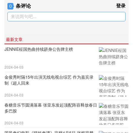
条评论
登录
0
来说两句吧...
最新文章
JENNIE柾国热曲持续跻身公告牌主榜
2024-04-03
金俊秀时隔15年出演无线电视台综艺 作为嘉宾录
制《超人回来
2024-04-03
春糖音乐节圆满落幕 张亚东发起顶配阵容释放春日
多巴胺
2024-04-03
国风奇幻电影《猫妖奇谭》定档4月5日 张榕容梦