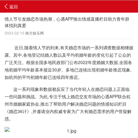
返回
情人节引发婚恋市场热潮，心遇APP推出情感直播栏目助力青年群
体找到真爱
2023-02-15
南方娱乐网
近日,随着情人节的到来,有关婚恋市场的一系列调查数据相继披
露。其中,各地登记结婚人数以及平均初婚年龄的变化引起了公众的
广泛关注。根据全国多地民政部门公布2022年度婚姻大数据,全国各
地初婚平均年龄基本接近30岁。多地已连续出现初婚年龄推迟现象,
如杭州的平均初婚年龄已连续四年推迟。
这一系列现象和数据都反应了当代年轻人在婚恋问题上正面临
一些问题和挑战。为此,专注于线上婚恋交友市场的心遇APP联合杭
州市婚姻家庭协会,推出了帮助用户解决婚恋问题的情感知识栏目
《婚恋36计》,并邀请业内权威专家为广大有婚恋需求的用户答疑解
惑。