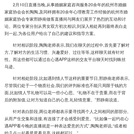
2月10日直播当晚,从事婚姻家庭咨询服务20余年的杭州市婚姻
家庭协会会长陶陶,及同样拥有20余年心理教育工作经验的杭州市婚
姻家庭协会专家邢静南做客直播间与网友们展开了热烈的互动和讨
论。两位专家分别从男女双方初次相识,到深入相处再到最终表白走
到一起,为各位用户给出了自己的建议和指导方案。
针对相识阶段,陶陶老师表示,我们在聊天的过程中,首先要了解对
方,了解对方的生活习惯、兴趣爱好、过往等等,这样聊天就有针对
性。而这些都可以通过在心遇APP这样的交友平台聊天时找到蛛丝
马迹。
针对相处阶段,比如遇到情人节这样的重要节日,邢静南老师表示,
尽管我们处于一个物质社会,我们的评判标准也不能只局限于钱的方
面,比如情人节礼物可以花一些小心思。“礼物不在于贵重,而在于背
后的附加值,让对方知道自己的心意,礼轻情意重。”邢静南说道。
针对表白阶段,两位老师都表示要寻找两个人之间相同的那部分,
从而产生交集和连接,有连接了才会感受到爱意。“比如像一起约在心
遇APP看今晚的直播就是一种表达爱意的方式”,陶陶老师说,“或者相
约几点一起看星星看月亮,这样都可以。”