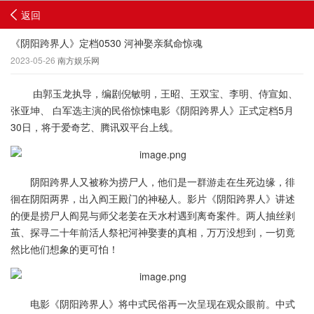
返回
《阴阳跨界人》定档0530 河神娶亲弑命惊魂
2023-05-26
南方娱乐网
由郭玉龙执导，编剧倪敏明，王昭、王双宝、李明、侍宣如、
张亚坤、 白军选主演的民俗惊悚电影《阴阳跨界人》正式定档5月
30日，将于爱奇艺、腾讯双平台上线。
阴阳跨界人又被称为捞尸人，他们是一群游走在生死边缘，徘
徊在阴阳两界，出入阎王殿门的神秘人。影片《阴阳跨界人》讲述
的便是捞尸人阎晃与师父老姜在天水村遇到离奇案件。两人抽丝剥
茧、探寻二十年前活人祭祀河神娶妻的真相，万万没想到，一切竟
然比他们想象的更可怕！
电影《阴阳跨界人》将中式民俗再一次呈现在观众眼前。中式