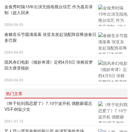
金俊秀时隔15年出演无线电视台综艺 作为嘉宾录
制《超人回来
2024-04-03
春糖音乐节圆满落幕 张亚东发起顶配阵容释放春日
多巴胺
2024-04-03
国风奇幻电影《猫妖奇谭》定档4月5日 张榕容梦
回大唐变猫妖
2024-04-03
热门文章
《终于轮到我恋爱了》7.10宁波开机 偶数癖霸总
VS不倒翁少女
2021-07-12
艺人范一贤宣布签约新公司 欲进军海外市场