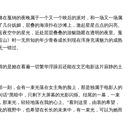
在戛纳的夜晚属于一个又一个映后的派对，和一场又一场属
了几分妩媚，层叠的海浪扑在沙滩上，激起星星点点的闪亮。
蓝夜空中的星光，近处层层叠叠的游艇隐匿在透明的夜里。戛
盲山》时一无所知的年少青春成长到现在浑身充满魅力的成熟
无一错过。
的是她在看遍一切繁华浮躁后还能在文艺电影这片寂静的土
一刻，会有一束光落在女主角的脸上，那是独属于电影人的
句话“黑暗中，只剩下大屏幕的光影闪烁。结尾的一幕，一束
，那束光，轻轻地落在我的心上。”看到这里，由衷的希望，
化的视野中，也希望在长长的未来中，有一束光，可以为她而