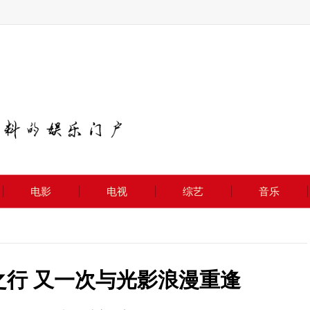
电影
电视
综艺
音乐
之行 又一次与光影浪漫重逢