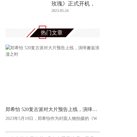
玫瑰》正式开机，
超强演员阵
2023-05-24
热门文章
郑希怡 520复古派对大片预告上线，演绎邂逅浪
2023年5月19日，郑希怡作为封面人物拍摄的《W