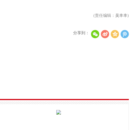
(责任编辑：
吴丰丰
)
分享到：
李秀满总制作人出席第二届世界文化产业论坛，并发
权俞利亲自剧透《Bossam - Steal the Fate》下
“Double Million Seller”NCT DREAM专辑《味 (
NCT 127日本迷你专辑《LOVEHOLIC》荣登Oricon专