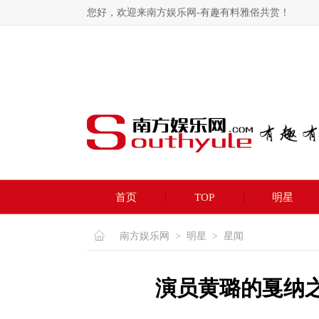
您好，欢迎来南方娱乐网-有趣有料雅俗共赏！
首页
TOP
明星
南方娱乐网
>
明星
>
星闻
演员黄璐的戛纳