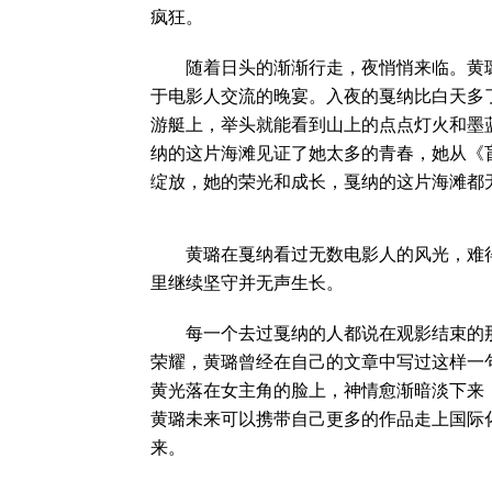
疯狂。
随着日头的渐渐行走，夜悄悄来临。黄璐
于电影人交流的晚宴。入夜的戛纳比白天多
游艇上，举头就能看到山上的点点灯火和墨
纳的这片海滩见证了她太多的青春，她从《
绽放，她的荣光和成长，戛纳的这片海滩都
黄璐在戛纳看过无数电影人的风光，难得
里继续坚守并无声生长。
每一个去过戛纳的人都说在观影结束的那
荣耀，黄璐曾经在自己的文章中写过这样一
黄光落在女主角的脸上，神情愈渐暗淡下来
黄璐未来可以携带自己更多的作品走上国际
来。