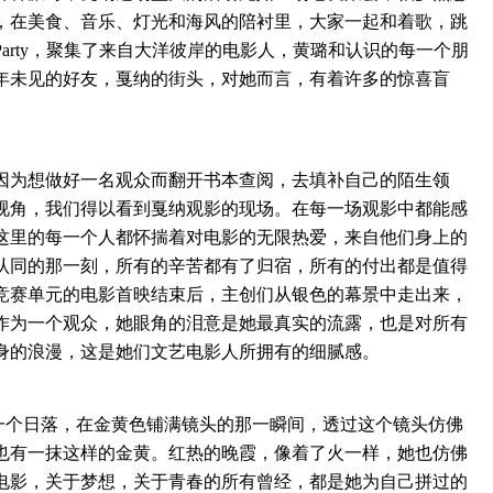
，在美食、音乐、灯光和海风的陪衬里，大家一起和着歌，跳
arty，聚集了来自大洋彼岸的电影人，黄璐和认识的每一个朋
年未见的好友，戛纳的街头，对她而言，有着许多的惊喜盲
为想做好一名观众而翻开书本查阅，去填补自己的陌生领
视角，我们得以看到戛纳观影的现场。在每一场观影中都能感
这里的每一个人都怀揣着对电影的无限热爱，来自他们身上的
认同的那一刻，所有的辛苦都有了归宿，所有的付出都是值得
竞赛单元的电影首映结束后，主创们从银色的幕景中走出来，
作为一个观众，她眼角的泪意是她最真实的流露，也是对所有
身的浪漫，这是她们文艺电影人所拥有的细腻感。
一个日落，在金黄色铺满镜头的那一瞬间，透过这个镜头仿佛
也有一抹这样的金黄。红热的晚霞，像着了火一样，她也仿佛
电影，关于梦想，关于青春的所有曾经，都是她为自己拼过的