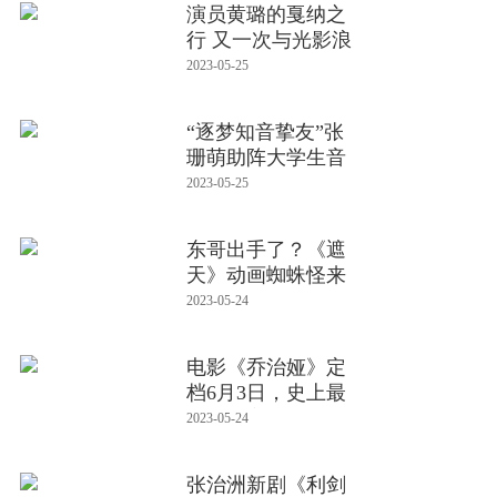
演员黄璐的戛纳之
行 又一次与光影浪
漫重逢
2023-05-25
“逐梦知音挚友”张
珊萌助阵大学生音
乐艺术
2023-05-25
东哥出手了？《遮
天》动画蜘蛛怪来
头太大，或为
2023-05-24
电影《乔治娅》定
档6月3日，史上最
年轻女主角
2023-05-24
张治洲新剧《利剑