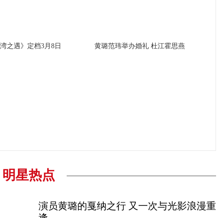
湾之遇》定档3月8日
黄璐范玮举办婚礼 杜江霍思燕
明星热点
演员黄璐的戛纳之行 又一次与光影浪漫重
逢