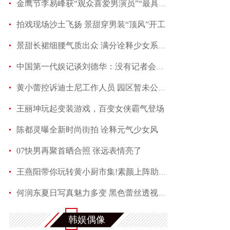
金鹰节李易峰获“观众喜爱男演员”“最具人气男演
拍戏现场沙土飞扬 景甜穿男装“顶风”开工
景甜长裙细腰气质出众 满分诠释少女系优雅
中国第一代娱记谈刘德华：没有记者会不喜欢他
黄小蕾控诉迪士尼工作人员 园区暂未公开回应当事
王丽坤玩起变装游戏，百变女侠霸气登场
陈都灵曝全新时尚街拍 诠释元气少女风
07快男再聚首晒合照 张远表情亮了
王燕阳带你玩转黄小厨市集!素颜上阵助力嫣然天使
何润东夏日写真魅力多变 黑色蕾丝透视西装性感吸
满屏长腿称霸夏天 马思纯机场演绎freestyle
韩娱偶像