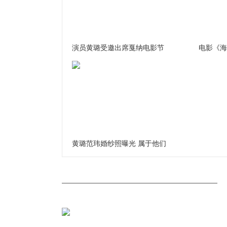
演员黄璐受邀出席戛纳电影节
电影《海
黄璐范玮婚纱照曝光 属于他们