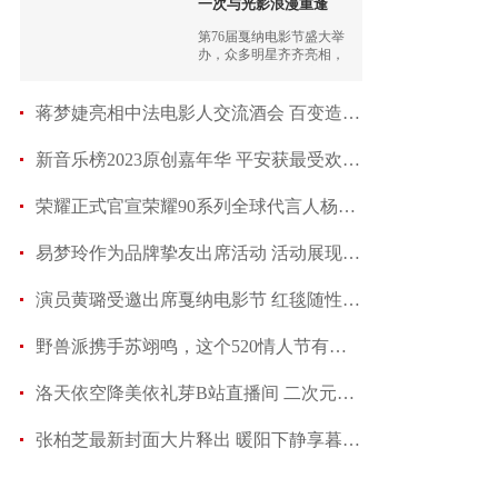
一次与光影浪漫重逢
第76届戛纳电影节盛大举
办，众多明星齐齐亮相，
黄璐也再次受邀出席。
蒋梦婕亮相中法电影人交流酒会 百变造型尽显多
新音乐榜2023原创嘉年华 平安获最受欢迎男歌手
荣耀正式官宣荣耀90系列全球代言人杨洋，在光影中
易梦玲作为品牌挚友出席活动 活动展现独特时尚
演员黄璐受邀出席戛纳电影节 红毯随性造型尽显
野兽派携手苏翊鸣，这个520情人节有点酷
洛天依空降美依礼芽B站直播间 二次元双顶流梦幻
张柏芝最新封面大片释出 暖阳下静享暮春韶光