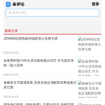
条评论
登录
0
来说两句吧...
最新文章
JENNIE柾国热曲持续跻身公告牌主榜
2024-04-03
金俊秀时隔15年出演无线电视台综艺 作为嘉宾录
制《超人回来
2024-04-03
春糖音乐节圆满落幕 张亚东发起顶配阵容释放春日
多巴胺
2024-04-03
国风奇幻电影《猫妖奇谭》定档4月5日 张榕容梦