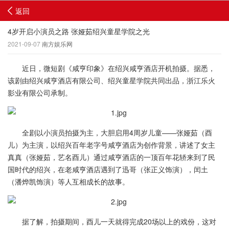
返回
4岁开启小演员之路 张娅茹绍兴童星学院之光
2021-09-07
南方娱乐网
近日，微短剧《咸亨印象》在绍兴咸亨酒店开机拍摄。据悉，
该剧由绍兴咸亨酒店有限公司、绍兴童星学院共同出品，浙江乐火
影业有限公司承制。
全剧以小演员拍摄为主，大胆启用4周岁儿童——张娅茹（酉
儿）为主演，以绍兴百年老字号咸亨酒店为创作背景，讲述了女主
真真（张娅茹，艺名酉儿）通过咸亨酒店的一顶百年花轿来到了民
国时代的绍兴，在老咸亨酒店遇到了迅哥（张正义饰演），闰土
（潘烨凯饰演）等人互相成长的故事。
据了解，拍摄期间，酉儿一天就得完成20场以上的戏份，这对