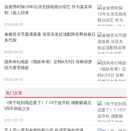
金俊秀时隔15年出演无线电视台综艺 作为嘉宾录
制《超人回来
2024-04-03
春糖音乐节圆满落幕 张亚东发起顶配阵容释放春日
多巴胺
2024-04-03
国风奇幻电影《猫妖奇谭》定档4月5日 张榕容梦
回大唐变猫妖
2024-04-03
热门文章
《终于轮到我恋爱了》7.10宁波开机 偶数癖霸总
VS不倒翁少女
2021-07-12
艺人范一贤宣布签约新公司 欲进军海外市场