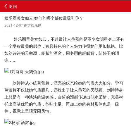
返回
娱乐圈美女如云 她们的哪个部位最吸引你？
2021-12-07
南方娱乐网
娱乐圈里美女如云，不过最让人羡慕的是不少女明星身上还有
一个堪称最美的部位，独具特色的个人魅力使得她们更加惊艳。比
如刘诗诗的天鹅颈，杨紫的酒窝，周冬雨的蝴蝶背，陆婷玉的泪
痣……
刘诗诗从小练芭蕾舞，漂亮的仪态给她的气质大大加分。学习
芭蕾舞不仅让她气质脱凡，还练出了让人羡慕的天鹅颈。刘诗诗身
上总是有一种淡淡的温婉感，白皙的颈部传递出似水柔情，完美衬
托出高洁优雅的气质，韵味十足。再加上她的身材形体也是一级
棒，视觉上呈现无限风情。