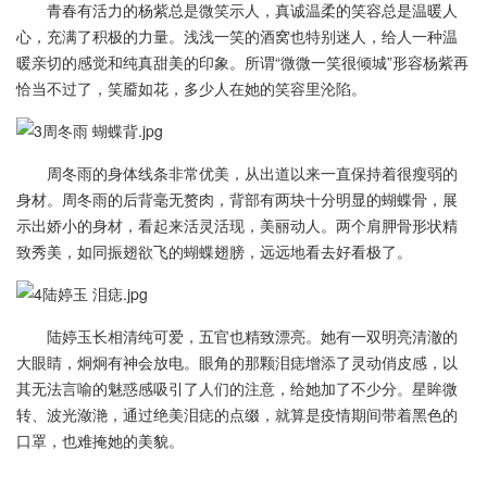
青春有活力的杨紫总是微笑示人，真诚温柔的笑容总是温暖人
心，充满了积极的力量。浅浅一笑的酒窝也特别迷人，给人一种温
暖亲切的感觉和纯真甜美的印象。所谓“微微一笑很倾城”形容杨紫再
恰当不过了，笑靥如花，多少人在她的笑容里沦陷。
周冬雨的身体线条非常优美，从出道以来一直保持着很瘦弱的
身材。周冬雨的后背毫无赘肉，背部有两块十分明显的蝴蝶骨，展
示出娇小的身材，看起来活灵活现，美丽动人。两个肩胛骨形状精
致秀美，如同振翅欲飞的蝴蝶翅膀，远远地看去好看极了。
陆婷玉长相清纯可爱，五官也精致漂亮。她有一双明亮清澈的
大眼睛，炯炯有神会放电。眼角的那颗泪痣增添了灵动俏皮感，以
其无法言喻的魅惑感吸引了人们的注意，给她加了不少分。星眸微
转、波光潋滟，通过绝美泪痣的点缀，就算是疫情期间带着黑色的
口罩，也难掩她的美貌。