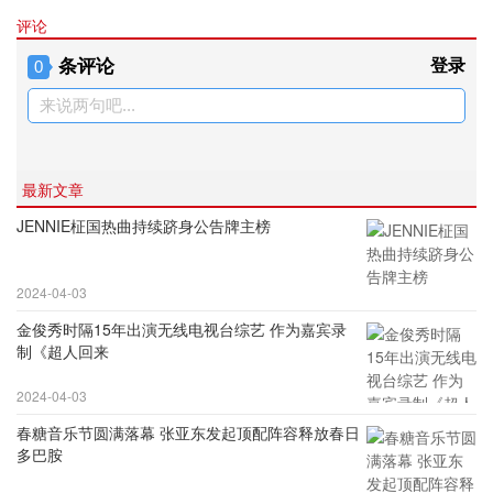
评论
条评论
登录
0
来说两句吧...
最新文章
JENNIE柾国热曲持续跻身公告牌主榜
2024-04-03
金俊秀时隔15年出演无线电视台综艺 作为嘉宾录
制《超人回来
2024-04-03
春糖音乐节圆满落幕 张亚东发起顶配阵容释放春日
多巴胺