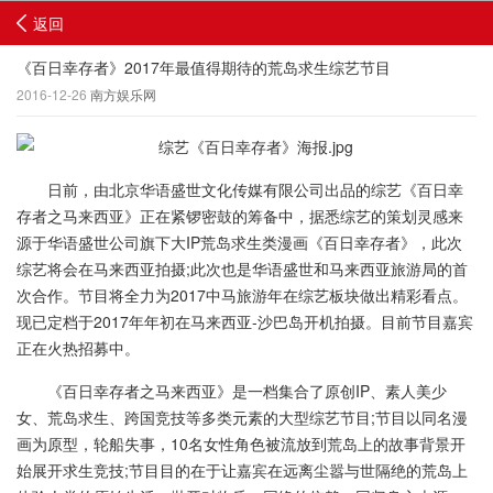
返回
《百日幸存者》2017年最值得期待的荒岛求生综艺节目
2016-12-26
南方娱乐网
日前，由北京华语盛世文化传媒有限公司出品的综艺《百日幸
存者之马来西亚》正在紧锣密鼓的筹备中，据悉综艺的策划灵感来
源于华语盛世公司旗下大IP荒岛求生类漫画《百日幸存者》，此次
综艺将会在马来西亚拍摄;此次也是华语盛世和马来西亚旅游局的首
次合作。节目将全力为2017中马旅游年在综艺板块做出精彩看点。
现已定档于2017年年初在马来西亚-沙巴岛开机拍摄。目前节目嘉宾
正在火热招募中。
《百日幸存者之马来西亚》是一档集合了原创IP、素人美少
女、荒岛求生、跨国竞技等多类元素的大型综艺节目;节目以同名漫
画为原型，轮船失事，10名女性角色被流放到荒岛上的故事背景开
始展开求生竞技;节目目的在于让嘉宾在远离尘嚣与世隔绝的荒岛上